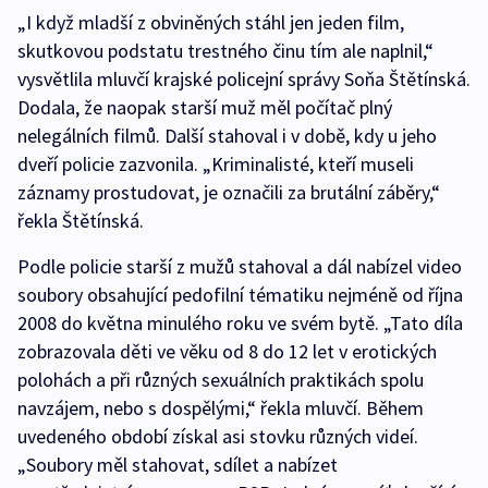
„I když mladší z obviněných stáhl jen jeden film,
skutkovou podstatu trestného činu tím ale naplnil,“
vysvětlila mluvčí krajské policejní správy Soňa Štětínská.
Dodala, že naopak starší muž měl počítač plný
nelegálních filmů. Další stahoval i v době, kdy u jeho
dveří policie zazvonila. „Kriminalisté, kteří museli
záznamy prostudovat, je označili za brutální záběry,“
řekla Štětínská.
Podle policie starší z mužů stahoval a dál nabízel video
soubory obsahující pedofilní tématiku nejméně od října
2008 do května minulého roku ve svém bytě. „Tato díla
zobrazovala děti ve věku od 8 do 12 let v erotických
polohách a při různých sexuálních praktikách spolu
navzájem, nebo s dospělými,“ řekla mluvčí. Během
uvedeného období získal asi stovku různých videí.
„Soubory měl stahovat, sdílet a nabízet