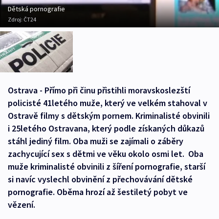
Dětská pornografie
Zdroj:
ČT24
Ostrava - Přímo při činu přistihli moravskoslezští
policisté 41letého muže, který ve velkém stahoval v
Ostravě filmy s dětským pornem. Kriminalisté obvinili
i 25letého Ostravana, který podle získaných důkazů
stáhl jediný film. Oba muži se zajímali o záběry
zachycující sex s dětmi ve věku okolo osmi let. Oba
muže kriminalisté obvinili z šíření pornografie, starší
si navíc vyslechl obvinění z přechovávání dětské
pornografie. Oběma hrozí až šestiletý pobyt ve
vězení.