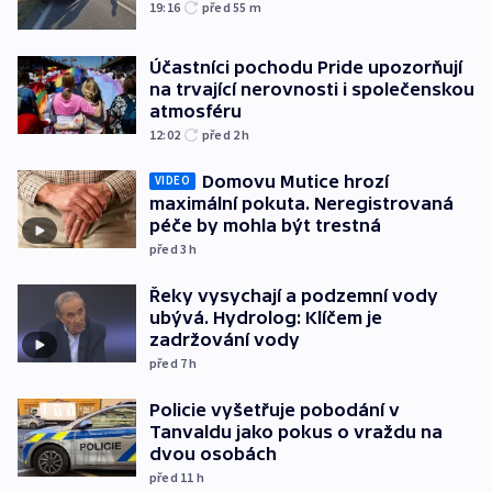
19:16
před 55
m
Účastníci pochodu Pride upozorňují
na trvající nerovnosti i společenskou
atmosféru
12:02
před 2
h
Domovu Mutice hrozí
VIDEO
maximální pokuta. Neregistrovaná
péče by mohla být trestná
před 3
h
Řeky vysychají a podzemní vody
ubývá. Hydrolog: Klíčem je
zadržování vody
před 7
h
Policie vyšetřuje pobodání v
Tanvaldu jako pokus o vraždu na
dvou osobách
před 11
h