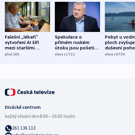
Falešní „lékaři“
Spekulace o
Pobyt u vodn
vytvoření AI šíří
přímém ruském
ploch zvyšuje
mezi staršími
útoku jsou pošetilé,
duševní poho
Poláky nebezpečné
míní estonský
ukázala
před 16
h
včera v 17:11
včera v 07:30
zdravotní rady
bezpečnostní
mezinárodní 
expert
Divácké centrum
každý všední den:
8:00—16:00 hodin
261 136 113