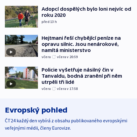
Adopcí dospělých bylo loni nejvíc od
roku 2020
před 13
h
Hejtmani řeší chybějící peníze na
opravu silnic. Jsou nenárokové,
namítá ministerstvo
včera
včera v 20:59
Policie vyšetřuje násilný čin v
Tanvaldu, bodná zranění při něm
utrpěli tři lidé
včera
včera v 17:58
Evropský pohled
ČT24 každý den vybírá z obsahu publikovaného evropskými
veřejnými médii, členy Eurovize.