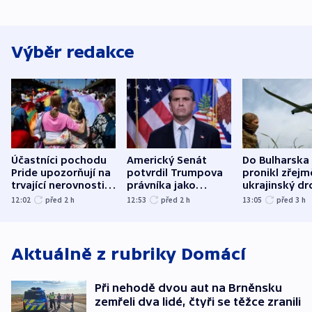
Výběr redakce
Účastníci pochodu
Americký Senát
Do Bulharska
Pride upozorňují na
potvrdil Trumpova
pronikl zřejm
trvající nerovnosti i
právníka jako
ukrajinský dr
společenskou
ministra
explodoval k
12:02
před 2
h
12:53
před 2
h
13:05
před 3
h
atmosféru
spravedlnosti
od plynovod
Aktuálně z rubriky
Domácí
Při nehodě dvou aut na Brněnsku
zemřeli dva lidé, čtyři se těžce zranili