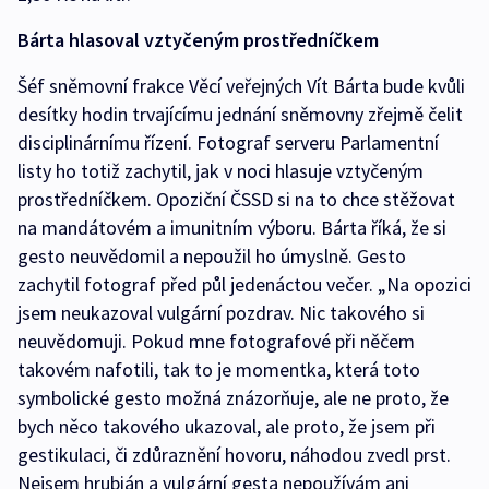
Bárta hlasoval vztyčeným prostředníčkem
Šéf sněmovní frakce Věcí veřejných Vít Bárta bude kvůli
desítky hodin trvajícímu jednání sněmovny zřejmě čelit
disciplinárnímu řízení. Fotograf serveru Parlamentní
listy ho totiž zachytil, jak v noci hlasuje vztyčeným
prostředníčkem. Opoziční ČSSD si na to chce stěžovat
na mandátovém a imunitním výboru. Bárta říká, že si
gesto neuvědomil a nepoužil ho úmyslně. Gesto
zachytil fotograf před půl jedenáctou večer. „Na opozici
jsem neukazoval vulgární pozdrav. Nic takového si
neuvědomuji. Pokud mne fotografové při něčem
takovém nafotili, tak to je momentka, která toto
symbolické gesto možná znázorňuje, ale ne proto, že
bych něco takového ukazoval, ale proto, že jsem při
gestikulaci, či zdůraznění hovoru, náhodou zvedl prst.
Nejsem hrubián a vulgární gesta nepoužívám ani