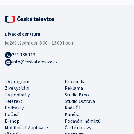
Divácké centrum
každý všední den:
8:00—16:00 hodin
261 136 113
info@ceskatelevize.cz
TV program
Pro média
Živé vysílání
Reklama
TV poplatky
Studio Brno
Teletext
Studio Ostrava
Podcasty
Rada ČT
Počasí
Kariéra
E-shop
Podávání námětů
Mobilní a TV aplikace
Časté dotazy
Vše o ČT
Kontakty