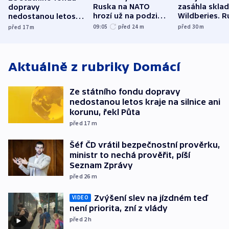
Ruska na NATO
zasáhla skla
dopravy
hrozí už na podzim,
Wildberies. 
nedostanou letos
varují tajné služby
útočili v Cha
kraje na silnice ani
09:05
před 24
m
před 30
m
před 17
m
USA
oblasti
korunu, řekl Půta
Aktuálně z rubriky
Domácí
Ze státního fondu dopravy
nedostanou letos kraje na silnice ani
korunu, řekl Půta
před 17
m
Šéf ČD vrátil bezpečnostní prověrku,
ministr to nechá prověřit, píší
Seznam Zprávy
před 26
m
Zvýšení slev na jízdném teď
VIDEO
není priorita, zní z vlády
před 2
h