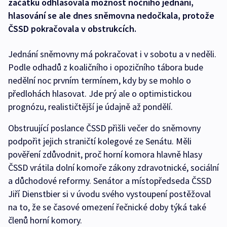
začátku odhlasovala možnost nočního jednání,
hlasování se ale dnes sněmovna nedočkala, protože
ČSSD pokračovala v obstrukcích.
Jednání sněmovny má pokračovat i v sobotu a v neděli.
Podle odhadů z koaličního i opozičního tábora bude
nedělní noc prvním termínem, kdy by se mohlo o
předlohách hlasovat. Jde prý ale o optimistickou
prognózu, realističtější je údajně až pondělí.
Obstruující poslance ČSSD přišli večer do sněmovny
podpořit jejich straničtí kolegové ze Senátu. Měli
pověření zdůvodnit, proč horní komora hlavně hlasy
ČSSD vrátila dolní komoře zákony zdravotnické, sociální
a důchodové reformy. Senátor a místopředseda ČSSD
Jiří Dienstbier si v úvodu svého vystoupení postěžoval
na to, že se časové omezení řečnické doby týká také
členů horní komory.