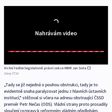
Nahrávám video
Vrchní ředitel legislativně právní sekce MMR Jan Sixta
Zdroj:
ČT24
„Tady se již nejedná o pouhou obstrukci, tady je to
evidentně snaha paralyzovat jednu z hlavních ústavních
institucí,“ stěžoval si včera na adresu obstruující ČSSD
premiér Petr Nečas (ODS). Vládní strany proto prosadily
sloučení rozpravy k reformním vládním předlohám,