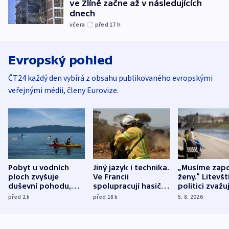
ve Zlíně začne až v následujících
dnech
včera
před 17
h
Evropský pohled
ČT24 každý den vybírá z obsahu publikovaného evropskými
veřejnými médii, členy Eurovize.
Pobyt u vodních
Jiný jazyk i technika.
„Musíme zapo
ploch zvyšuje
Ve Francii
ženy.“ Litevšt
duševní pohodu,
spolupracují hasiči z
politici zvažuj
ukázala
různých zemí
dohodu o
před 2
h
před 18
h
5. 8. 2026
mezinárodní studie
demografii