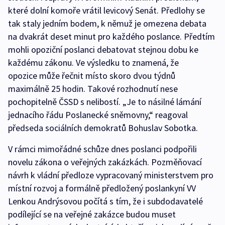
které dolní komoře vrátil levicový Senát. Předlohy se
tak staly jedním bodem, k němuž je omezena debata
na dvakrát deset minut pro každého poslance. Předtím
mohli opoziční poslanci debatovat stejnou dobu ke
každému zákonu. Ve výsledku to znamená, že
opozice může řečnit místo skoro dvou týdnů
maximálně 25 hodin. Takové rozhodnutí nese
pochopitelně ČSSD s nelibostí. „Je to násilné lámání
jednacího řádu Poslanecké sněmovny,“ reagoval
předseda sociálních demokratů Bohuslav Sobotka.
V rámci mimořádné schůze dnes poslanci podpořili
novelu zákona o veřejných zakázkách. Pozměňovací
návrh k vládní předloze vypracovaný ministerstvem pro
místní rozvoj a formálně předložený poslankyní VV
Lenkou Andrýsovou počítá s tím, že i subdodavatelé
podílející se na veřejné zakázce budou muset