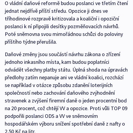
O vládní daňové reformě budou poslanci ve třetím čtení
jednat nejdřívě příští středu. Opozice ji dnes ve
tříhodinové rozpravě kritizovala a koaliční i opoziční
poslanci k ní připojili desítky pozměňovacích návrhů.
Poté sněmovna svou mimořádnou schůzi do poloviny
příštího týdne přerušila.
Daňové změny jsou součástí návrhu zákona o zřízení
jednoho inkasního místa, kam budou poplatníci
odvádět všechny platby státu. Úplná shoda na úpravách
předlohy zatím nepanuje ani ve vládní koalici, rozchází
se například v otázce způsobu zdanění loterijních
společností nebo zachování daňového zvýhodnění
stravenek a zvýšení firemní daně o jeden procentní bod
na 20 procent, což chtějí VV a opozice. Proti vůli TOP 09
podpořili poslanci ODS a VV ve sněmovním
hospodářském výboru snížení spotřební daně z nafty o
2,50 Kč na litr.