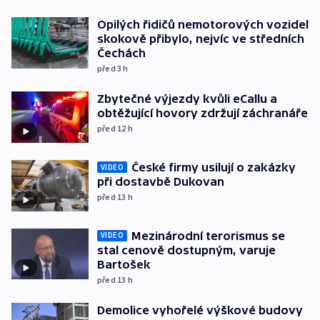
Opilých řidičů nemotorových vozidel
skokově přibylo, nejvíc ve středních
Čechách
před 3
h
Zbytečné výjezdy kvůli eCallu a
obtěžující hovory zdržují záchranáře
před 12
h
České firmy usilují o zakázky
VIDEO
při dostavbě Dukovan
před 13
h
Mezinárodní terorismus se
VIDEO
stal cenově dostupným, varuje
Bartošek
před 13
h
Demolice vyhořelé výškové budovy