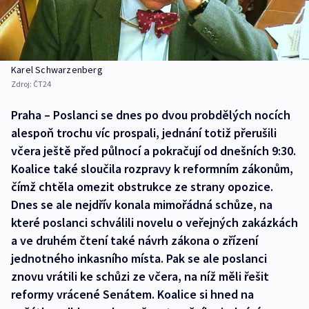
Karel Schwarzenberg
Zdroj:
ČT24
Praha – Poslanci se dnes po dvou probdělých nocích
alespoň trochu víc prospali, jednání totiž přerušili
včera ještě před půlnocí a pokračují od dnešních 9:30.
Koalice také sloučila rozpravy k reformním zákonům,
čímž chtěla omezit obstrukce ze strany opozice.
Dnes se ale nejdřív konala mimořádná schůze, na
které poslanci schválili novelu o veřejných zakázkách
a ve druhém čtení také návrh zákona o zřízení
jednotného inkasního místa. Pak se ale poslanci
znovu vrátili ke schůzi ze včera, na níž měli řešit
reformy vrácené Senátem. Koalice si hned na