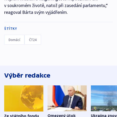
v soukromém životě, natož při zasedání parlamentu,“
reagoval Bárta svým vyjádřením.
ŠTÍTKY
Domácí
ČT24
Výběr redakce
Omezený útok
Ukrajina zno
Ze státního fondu