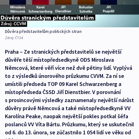
Důvěra představitelům politických stran
Zdroj:
ČT24
Praha – Ze stranických představitelů se největší
důvěře těší místopředsedkyně ODS Miroslava
Němcová, které věří více než dvě pětiny lidí. Vyplývá
to z výsledků únorového průzkumu CVVM. Za ní se
umístili předseda TOP 09 Karel Schwarzenberg a
místopředseda ČSSD Jiří Dienstbier. V porovnání
s prosincovými výsledky zaznamenaly největší nárůst
důvěry právě Němcová a také místopředsedkyně VV
Karolína Peake, naopak největší pokles potkal šéfa
poslanců VV Víta Bártu. Průzkumu, který se uskutečnil
od 6. do 13. února, se zúčastnilo 1 054 lidí ve věku od