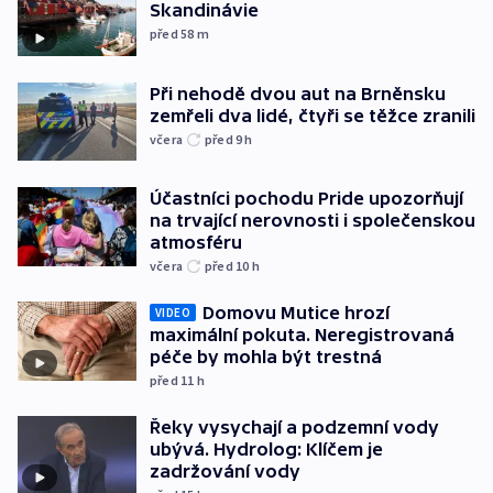
Skandinávie
před 58
m
Při nehodě dvou aut na Brněnsku
zemřeli dva lidé, čtyři se těžce zranili
včera
před 9
h
Účastníci pochodu Pride upozorňují
na trvající nerovnosti i společenskou
atmosféru
včera
před 10
h
Domovu Mutice hrozí
VIDEO
maximální pokuta. Neregistrovaná
péče by mohla být trestná
před 11
h
Řeky vysychají a podzemní vody
ubývá. Hydrolog: Klíčem je
zadržování vody