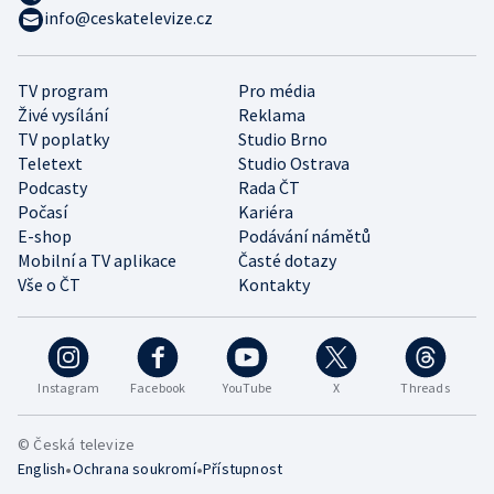
info@ceskatelevize.cz
TV program
Pro média
Živé vysílání
Reklama
TV poplatky
Studio Brno
Teletext
Studio Ostrava
Podcasty
Rada ČT
Počasí
Kariéra
E-shop
Podávání námětů
Mobilní a TV aplikace
Časté dotazy
Vše o ČT
Kontakty
Instagram
Facebook
YouTube
X
Threads
© Česká televize
•
•
English
Ochrana soukromí
Přístupnost