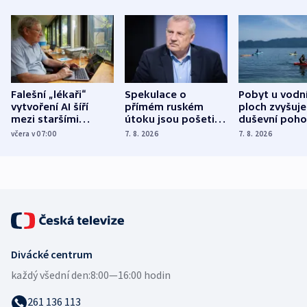
Falešní „lékaři“
Spekulace o
Pobyt u vodn
vytvoření AI šíří
přímém ruském
ploch zvyšuje
mezi staršími
útoku jsou pošetilé,
duševní poho
Poláky nebezpečné
míní estonský
ukázala
včera v 07:00
7. 8. 2026
7. 8. 2026
zdravotní rady
bezpečnostní
mezinárodní 
expert
Divácké centrum
každý všední den:
8:00—16:00 hodin
261 136 113