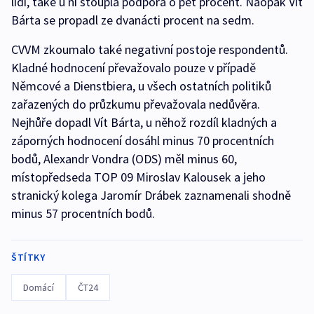
lidí, také u ní stoupla podpora o pět procent. Naopak Vít
Bárta se propadl ze dvanácti procent na sedm.
CVVM zkoumalo také negativní postoje respondentů.
Kladné hodnocení převažovalo pouze v případě
Němcové a Dienstbiera, u všech ostatních politiků
zařazených do průzkumu převažovala nedůvěra.
Nejhůře dopadl Vít Bárta, u něhož rozdíl kladných a
záporných hodnocení dosáhl minus 70 procentních
bodů, Alexandr Vondra (ODS) měl minus 60,
místopředseda TOP 09 Miroslav Kalousek a jeho
stranický kolega Jaromír Drábek zaznamenali shodně
minus 57 procentních bodů.
ŠTÍTKY
Domácí
ČT24