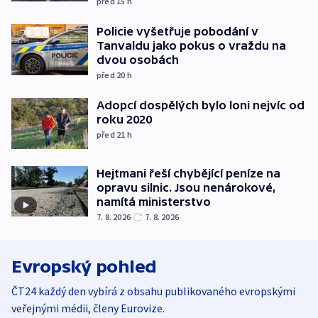
před 15
h
Policie vyšetřuje pobodání v
Tanvaldu jako pokus o vraždu na
dvou osobách
před 20
h
Adopcí dospělých bylo loni nejvíc od
roku 2020
před 21
h
Hejtmani řeší chybějící peníze na
opravu silnic. Jsou nenárokové,
namítá ministerstvo
7. 8. 2026
7. 8. 2026
Evropský pohled
ČT24 každý den vybírá z obsahu publikovaného evropskými
veřejnými médii, členy Eurovize.