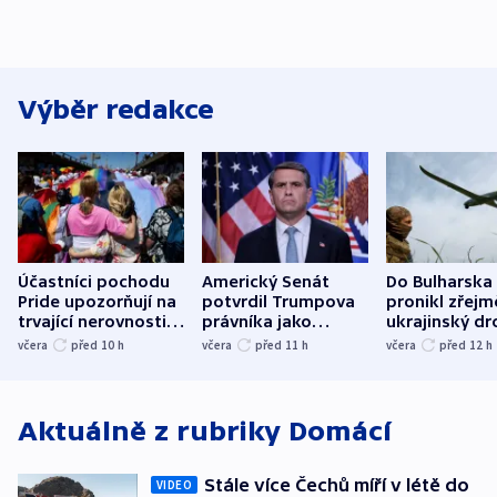
Výběr redakce
Účastníci pochodu
Americký Senát
Do Bulharska
Pride upozorňují na
potvrdil Trumpova
pronikl zřejm
trvající nerovnosti i
právníka jako
ukrajinský dr
společenskou
ministra
explodoval k
včera
před 10
h
včera
před 11
h
včera
před 12
h
atmosféru
spravedlnosti
od plynovod
Aktuálně z rubriky
Domácí
Stále více Čechů míří v létě do
VIDEO