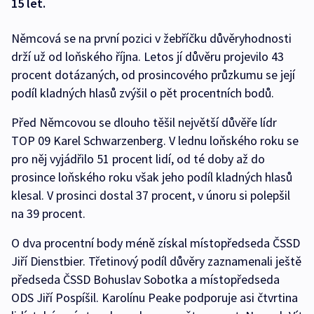
15 let.
Němcová se na první pozici v žebříčku důvěryhodnosti
drží už od loňského října. Letos jí důvěru projevilo 43
procent dotázaných, od prosincového průzkumu se její
podíl kladných hlasů zvýšil o pět procentních bodů.
Před Němcovou se dlouho těšil největší důvěře lídr
TOP 09 Karel Schwarzenberg. V lednu loňského roku se
pro něj vyjádřilo 51 procent lidí, od té doby až do
prosince loňského roku však jeho podíl kladných hlasů
klesal. V prosinci dostal 37 procent, v únoru si polepšil
na 39 procent.
O dva procentní body méně získal místopředseda ČSSD
Jiří Dienstbier. Třetinový podíl důvěry zaznamenali ještě
předseda ČSSD Bohuslav Sobotka a místopředseda
ODS Jiří Pospíšil. Karolínu Peake podporuje asi čtvrtina