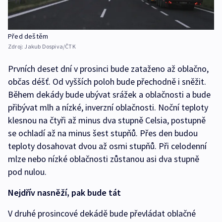
Před deštěm
Zdroj:
Jakub Dospiva/ČTK
Prvních deset dní v prosinci bude zataženo až oblačno,
občas déšť. Od vyšších poloh bude přechodně i sněžit.
Během dekády bude ubývat srážek a oblačnosti a bude
přibývat mlh a nízké, inverzní oblačnosti. Noční teploty
klesnou na čtyři až minus dva stupně Celsia, postupně
se ochladí až na minus šest stupňů. Přes den budou
teploty dosahovat dvou až osmi stupňů. Při celodenní
mlze nebo nízké oblačnosti zůstanou asi dva stupně
pod nulou.
Nejdřív nasněží, pak bude tát
V druhé prosincové dekádě bude převládat oblačné