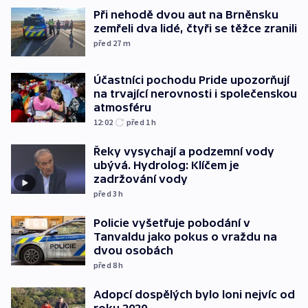
Při nehodě dvou aut na Brněnsku
zemřeli dva lidé, čtyři se těžce zranili
před 27
m
Účastníci pochodu Pride upozorňují
na trvající nerovnosti i společenskou
atmosféru
12:02
před 1
h
Řeky vysychají a podzemní vody
ubývá. Hydrolog: Klíčem je
zadržování vody
před 3
h
Policie vyšetřuje pobodání v
Tanvaldu jako pokus o vraždu na
dvou osobách
před 8
h
Adopcí dospělých bylo loni nejvíc od