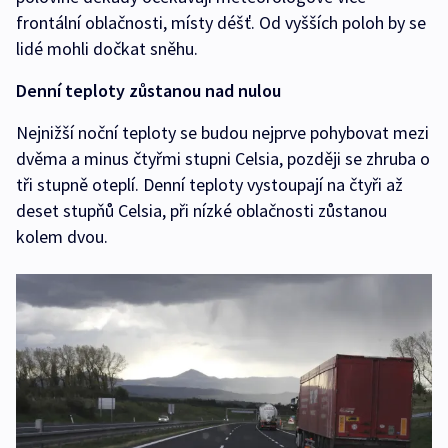
frontální oblačnosti, místy déšť. Od vyšších poloh by se
lidé mohli dočkat sněhu.
Denní teploty zůstanou nad nulou
Nejnižší noční teploty se budou nejprve pohybovat mezi
dvěma a minus čtyřmi stupni Celsia, později se zhruba o
tři stupně oteplí. Denní teploty vystoupají na čtyři až
deset stupňů Celsia, při nízké oblačnosti zůstanou
kolem dvou.