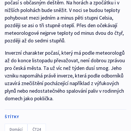
počasí s občasným deštěm. Na horách a zpočátku i v
nižších polohách bude sněžit. V noci se budou teploty
pohybovat mezi jedním a minus pěti stupni Celsia,
později se asi o tři stupně oteplí. Přes den očekávají
meteorologové nejprve teploty od minus dvou do čtyř,
později až do sedmi stupňů.
Inverzní charakter počasí, který má podle meteorologů
až do konce listopadu převažovat, není dobrou zprávou
pro česká města. Ta už víc než týden dusí smog. Jeho
vzniku napomáhá právě inverze, která podle odborníků
uzavírá znečištění pocházející například z výfukových
plynů nebo nedostatečného spalování paliv v rodinných
domech jako poklička.
ŠTÍTKY
Domácí
ČT24