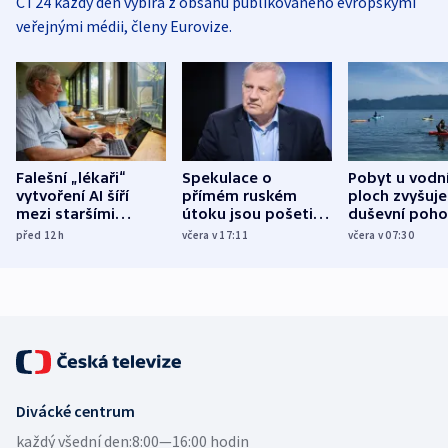
ČT24 každý den vybírá z obsahu publikovaného evropskými
veřejnými médii, členy Eurovize.
Falešní „lékaři“
Spekulace o
Pobyt u vodn
vytvoření AI šíří
přímém ruském
ploch zvyšuje
mezi staršími
útoku jsou pošetilé,
duševní poho
Poláky nebezpečné
míní estonský
ukázala
před 12
h
včera v 17:11
včera v 07:30
zdravotní rady
bezpečnostní
mezinárodní 
expert
Divácké centrum
každý všední den:
8:00—16:00 hodin