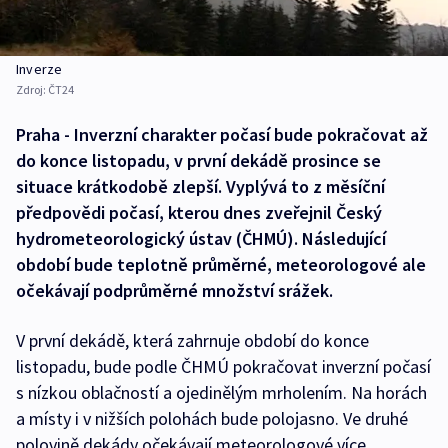
Inverze
Zdroj:
ČT24
Praha - Inverzní charakter počasí bude pokračovat až
do konce listopadu, v první dekádě prosince se
situace krátkodobě zlepší. Vyplývá to z měsíční
předpovědi počasí, kterou dnes zveřejnil Český
hydrometeorologický ústav (ČHMÚ). Následující
období bude teplotně průměrné, meteorologové ale
očekávají podprůměrné množství srážek.
V první dekádě, která zahrnuje období do konce
listopadu, bude podle ČHMÚ pokračovat inverzní počasí
s nízkou oblačností a ojedinělým mrholením. Na horách
a místy i v nižších polohách bude polojasno. Ve druhé
polovině dekády očekávají meteorologové více