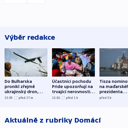
Výběr redakce
Do Bulharska
Účastníci pochodu
Tisza nomino
pronikl zřejmě
Pride upozorňují na
na maďarské
ukrajinský dron,
trvající nerovnosti i
prezidenta
explodoval kilometr
společenskou
bývalého šéf
13:05
před 17
m
12:02
před 1
h
před 5
h
od plynovodu
atmosféru
nejvyššího s
Aktuálně z rubriky
Domácí