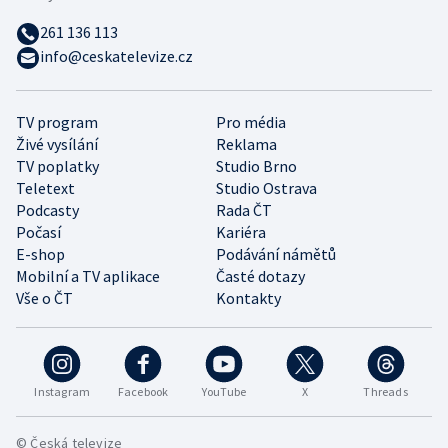
261 136 113
info@ceskatelevize.cz
TV program
Pro média
Živé vysílání
Reklama
TV poplatky
Studio Brno
Teletext
Studio Ostrava
Podcasty
Rada ČT
Počasí
Kariéra
E-shop
Podávání námětů
Mobilní a TV aplikace
Časté dotazy
Vše o ČT
Kontakty
Instagram
Facebook
YouTube
X
Threads
© Česká televize