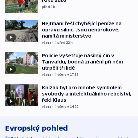
roku 2020
před 9
h
Hejtmani řeší chybějící peníze na
opravu silnic. Jsou nenárokové,
namítá ministerstvo
včera
před 22
h
Policie vyšetřuje násilný čin v
Tanvaldu, bodná zranění při něm
utrpěli tři lidé
včera
včera v 17:58
Knížák byl pro mnohé symbolem
svobody a intelektuálního rebelství,
řekl Klaus
včera
včera v 14:02
Evropský pohled