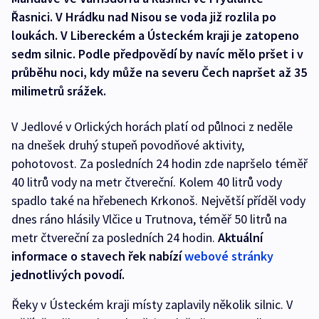
Řasnici. V Hrádku nad Nisou se voda již rozlila po
loukách. V Libereckém a Ústeckém kraji je zatopeno
sedm silnic. Podle předpovědí by navíc mělo pršet i v
průběhu noci, kdy může na severu Čech napršet až 35
milimetrů srážek.
V Jedlové v Orlických horách platí od půlnoci z neděle
na dnešek druhý stupeň povodňové aktivity,
pohotovost. Za posledních 24 hodin zde napršelo téměř
40 litrů vody na metr čtvereční. Kolem 40 litrů vody
spadlo také na hřebenech Krkonoš. Největší příděl vody
dnes ráno hlásily Vlčice u Trutnova, téměř 50 litrů na
metr čtvereční za posledních 24 hodin.
Aktuální
informace o stavech řek nabízí
webové stránky
jednotlivých povodí.
Řeky v Ústeckém kraji místy zaplavily několik silnic. V