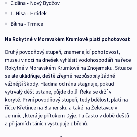
Cidlina - Nový Bydžov
L. Nisa - Hrádek
Bílina - Trmice
Na Rokytné v Moravském Krumlově platí pohotovost
Druhý povodňový stupeň, znamenající pohotovost,
museli v noci na dnešek vyhlásit vodohospodáři na řece
Rokytné v Moravském Krumlově na Znojemsku. Situace
se ale uklidňuje, deště zřejmě nezpůsobily žádné
vážnější škody. Hladina od rána stagnuje, pokud
vytrvalý déšť ustane, půjde dolů. Řeka se drží v
korytě. První povodňový stupeň, tedy bdělost, platí na
říčce Křetínce na Blanensku a také na Želetavce v
Jemnici, která je přítokem Dyje. Ta často v době dešťů
a při jarních táních vystupuje z břehů.