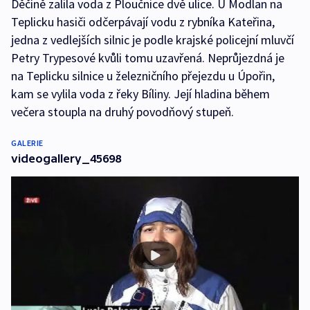
Děčíně zalila voda z Ploučnice dvě ulice. U Modlan na
Teplicku hasiči odčerpávají vodu z rybníka Kateřina,
jedna z vedlejších silnic je podle krajské policejní mluvčí
Petry Trypesové kvůli tomu uzavřená. Neprůjezdná je
na Teplicku silnice u železničního přejezdu u Úpořin,
kam se vylila voda z řeky Bíliny. Její hladina během
večera stoupla na druhý povodňový stupeň.
GALERIE
videogallery_45698