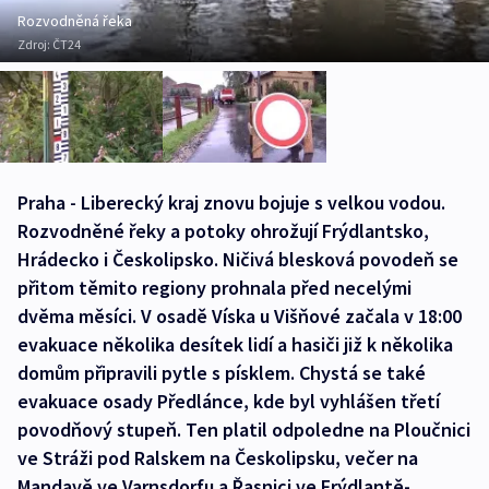
Rozvodněná řeka
Zdroj:
ČT24
Praha - Liberecký kraj znovu bojuje s velkou vodou.
Rozvodněné řeky a potoky ohrožují Frýdlantsko,
Hrádecko i Českolipsko. Ničivá blesková povodeň se
přitom těmito regiony prohnala před necelými
dvěma měsíci. V osadě Víska u Višňové začala v 18:00
evakuace několika desítek lidí a hasiči již k několika
domům připravili pytle s písklem. Chystá se také
evakuace osady Předlánce, kde byl vyhlášen třetí
povodňový stupeň. Ten platil odpoledne na Ploučnici
ve Stráži pod Ralskem na Českolipsku, večer na
Mandavě ve Varnsdorfu a Řasnici ve Frýdlantě-