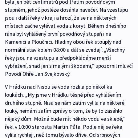
byla jen pět centimetrů pod třetím povodňovým
stupněm, jehož posléze dosáhla navečer. Na vzestupu
jsou i další řeky v kraji a hrozí, že se na některých
místech začne vylévat voda z koryt. Během dnešního
rána byl vyhlášený první povodňový stupeň i na
Kamenici a Ploučnici. Hladiny obou řek stouply nad
normální stav kolem 08:00 a dál se zvedají. „Všechny
řeky jsou na vzestupu a předpokládáme menší
vybřežení, snad jen s malými škodami,“ upozornil mluvčí
Povodí Ohře Jan Svejkovský.
V Hrádku nad Nisou se voda rozlila po několika
loukách. „My jsme v Hrádku těsně před vyhlášením
druhého stupně. Nisa se nám zatím vylila na některé
louky, nemám zatím zprávy o tom, že by to zasáhlo
nějaký dům. Možná bude mít někdo vodu ve sklepě,“
řekl v 10:00 starosta Martin Půta. Podle něj se řeka
vylila rychleji, než tomu bývalo dříve. Od srpnových