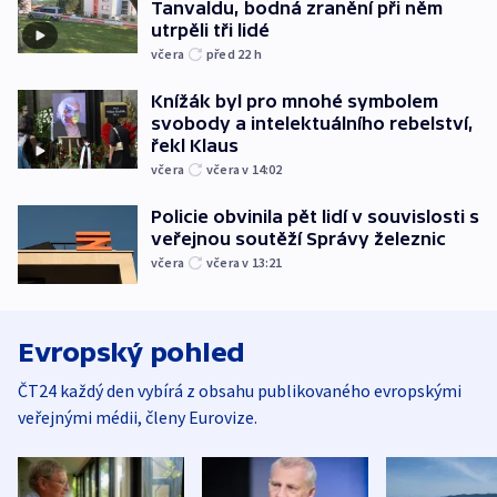
Tanvaldu, bodná zranění při něm
utrpěli tři lidé
včera
před 22
h
Knížák byl pro mnohé symbolem
svobody a intelektuálního rebelství,
řekl Klaus
včera
včera v 14:02
Policie obvinila pět lidí v souvislosti s
veřejnou soutěží Správy železnic
včera
včera v 13:21
Evropský pohled
ČT24 každý den vybírá z obsahu publikovaného evropskými
veřejnými médii, členy Eurovize.