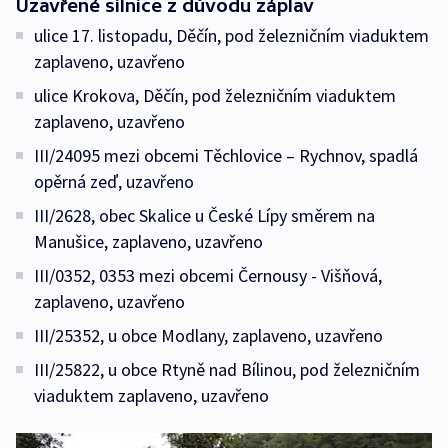
Uzavřené silnice z důvodu záplav
ulice 17. listopadu, Děčín, pod železničním viaduktem
zaplaveno, uzavřeno
ulice Krokova, Děčín, pod železničním viaduktem
zaplaveno, uzavřeno
III/24095 mezi obcemi Těchlovice – Rychnov, spadlá
opěrná zeď, uzavřeno
III/2628, obec Skalice u České Lípy směrem na
Manušice, zaplaveno, uzavřeno
III/0352, 0353 mezi obcemi Černousy - Višňová,
zaplaveno, uzavřeno
III/25352, u obce Modlany, zaplaveno, uzavřeno
III/25822, u obce Rtyně nad Bílinou, pod železničním
viaduktem zaplaveno, uzavřeno