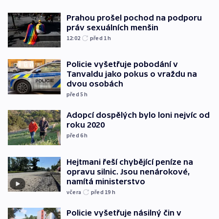
Prahou prošel pochod na podporu
práv sexuálních menšin
12:02
před 1
h
Policie vyšetřuje pobodání v
Tanvaldu jako pokus o vraždu na
dvou osobách
před 5
h
Adopcí dospělých bylo loni nejvíc od
roku 2020
před 6
h
Hejtmani řeší chybějící peníze na
opravu silnic. Jsou nenárokové,
namítá ministerstvo
včera
před 19
h
Policie vyšetřuje násilný čin v