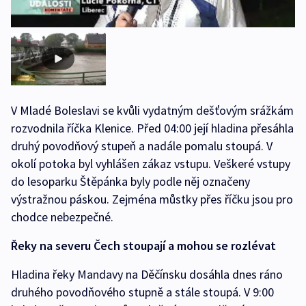
V Mladé Boleslavi se kvůli vydatným dešťovým srážkám
rozvodnila říčka Klenice. Před 04:00 její hladina přesáhla
druhý povodňový stupeň a nadále pomalu stoupá. V
okolí potoka byl vyhlášen zákaz vstupu. Veškeré vstupy
do lesoparku Štěpánka byly podle něj označeny
výstražnou páskou. Zejména můstky přes říčku jsou pro
chodce nebezpečné.
Řeky na severu Čech stoupají a mohou se rozlévat
Hladina řeky Mandavy na Děčínsku dosáhla dnes ráno
druhého povodňového stupně a stále stoupá. V 9:00