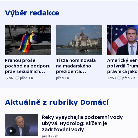
Výběr redakce
Prahou prošel
Tisza nominovala
Americký Sen
pochod na podporu
na maďarského
potvrdil Tru
práv sexuálních
prezidenta
právníka jako
menšin
bývalého šéfa
ministra
12:02
před 1
h
před 1
h
12:53
před 2
h
nejvyššího soudu
spravedlnost
Aktuálně z rubriky
Domácí
Řeky vysychají a podzemní vody
ubývá. Hydrolog: Klíčem je
zadržování vody
před 25
m