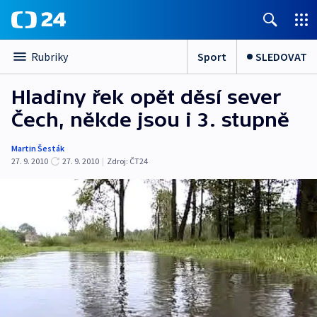
Sport
SLEDOVAT
Rubriky
Hladiny řek opět děsí sever
Čech, někde jsou i 3. stupně
Martin Šesták
27. 9. 2010
27. 9. 2010
|
Zdroj:
ČT24