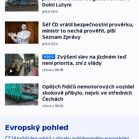
Dolní Lutyni
před 19
h
Šéf ČD vrátil bezpečnostní prověrku,
ministr to nechá prověřit, píší
Seznam Zprávy
před 22
h
Zvýšení slev na jízdném teď
VIDEO
není priorita, zní z vlády
včera v 06:45
Opilých řidičů nemotorových vozidel
skokově přibylo, nejvíc ve středních
Čechách
včera v 06:01
Evropský pohled
ČT24 každý den vybírá z obsahu publikovaného evropskými