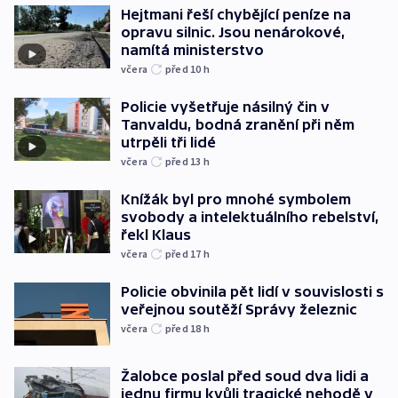
Hejtmani řeší chybějící peníze na
opravu silnic. Jsou nenárokové,
namítá ministerstvo
včera
před 10
h
Policie vyšetřuje násilný čin v
Tanvaldu, bodná zranění při něm
utrpěli tři lidé
včera
před 13
h
Knížák byl pro mnohé symbolem
svobody a intelektuálního rebelství,
řekl Klaus
včera
před 17
h
Policie obvinila pět lidí v souvislosti s
veřejnou soutěží Správy železnic
včera
před 18
h
Žalobce poslal před soud dva lidi a
jednu firmu kvůli tragické nehodě v