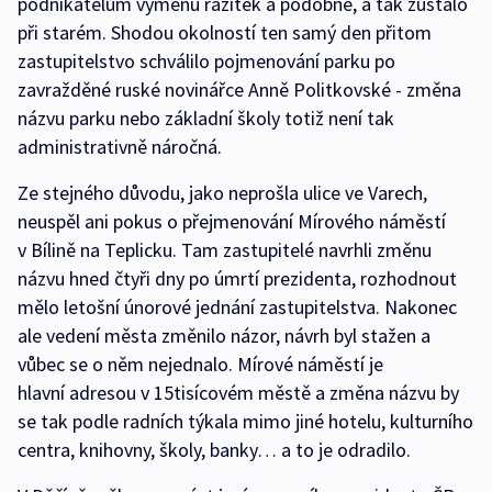
podnikatelům výměnu razítek a podobně, a tak zůstalo
při starém. Shodou okolností ten samý den přitom
zastupitelstvo schválilo pojmenování parku po
zavražděné ruské novinářce Anně Politkovské - změna
názvu parku nebo základní školy totiž není tak
administrativně náročná.
Ze stejného důvodu, jako neprošla ulice ve Varech,
neuspěl ani pokus o přejmenování Mírového náměstí
v Bílině na Teplicku. Tam zastupitelé navrhli změnu
názvu hned čtyři dny po úmrtí prezidenta, rozhodnout
mělo letošní únorové jednání zastupitelstva. Nakonec
ale vedení města změnilo názor, návrh byl stažen a
vůbec se o něm nejednalo. Mírové náměstí je
hlavní adresou v 15tisícovém městě a změna názvu by
se tak podle radních týkala mimo jiné hotelu, kulturního
centra, knihovny, školy, banky… a to je odradilo.