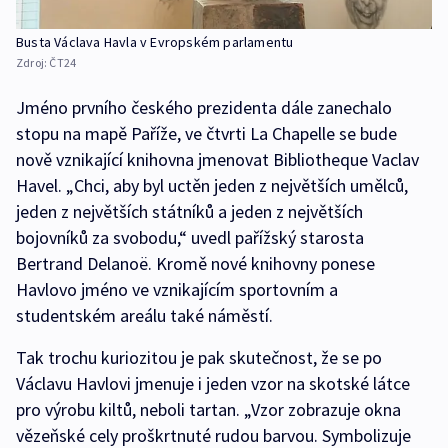
Busta Václava Havla v Evropském parlamentu
Zdroj:
ČT24
Jméno prvního českého prezidenta dále zanechalo
stopu na mapě Paříže, ve čtvrti La Chapelle se bude
nově vznikající knihovna jmenovat Bibliotheque Vaclav
Havel. „Chci, aby byl uctěn jeden z největších umělců,
jeden z největších státníků a jeden z největších
bojovníků za svobodu,“ uvedl pařížský starosta
Bertrand Delanoë. Kromě nové knihovny ponese
Havlovo jméno ve vznikajícím sportovním a
studentském areálu také náměstí.
Tak trochu kuriozitou je pak skutečnost, že se po
Václavu Havlovi jmenuje i jeden vzor na skotské látce
pro výrobu kiltů, neboli tartan. „Vzor zobrazuje okna
vězeňské cely proškrtnuté rudou barvou. Symbolizuje