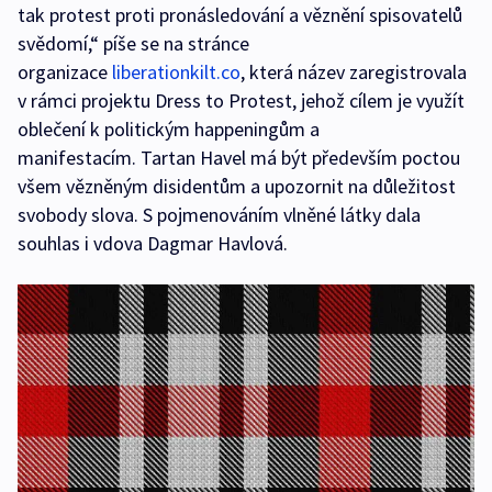
tak protest proti pronásledování a věznění spisovatelů
svědomí,“ píše se na stránce
organizace
liberationkilt.co
, která název zaregistrovala
v rámci projektu Dress to Protest, jehož cílem je využít
oblečení k politickým happeningům a
manifestacím. Tartan Havel má být především poctou
všem vězněným disidentům a upozornit na důležitost
svobody slova. S pojmenováním vlněné látky dala
souhlas i vdova Dagmar Havlová.