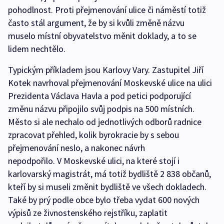
pohodlnost. Proti přejmenování ulice či náměstí totiž
často stál argument, že by si kvůli změně názvu
muselo místní obyvatelstvo měnit doklady, a to se
lidem nechtělo.
Typickým příkladem jsou Karlovy Vary. Zastupitel Jiří
Kotek navrhoval přejmenování Moskevské ulice na ulici
Prezidenta Václava Havla a pod petici podporující
změnu názvu připojilo svůj podpis na 500 místních.
Město si ale nechalo od jednotlivých odborů radnice
zpracovat přehled, kolik byrokracie by s sebou
přejmenování neslo, a nakonec návrh
nepodpořilo. V Moskevské ulici, na které stojí i
karlovarský magistrát, má totiž bydliště 2 838 občanů,
kteří by si museli změnit bydliště ve všech dokladech.
Také by prý podle obce bylo třeba vydat 600 nových
výpisů ze živnostenského rejstříku, zaplatit