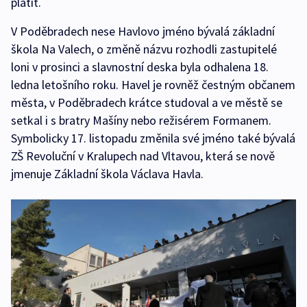
platit.
V Poděbradech nese Havlovo jméno bývalá základní
škola Na Valech, o změně názvu rozhodli zastupitelé
loni v prosinci a slavnostní deska byla odhalena 18.
ledna letošního roku. Havel je rovněž čestným občanem
města, v Poděbradech krátce studoval a ve městě se
setkal i s bratry Mašíny nebo režisérem Formanem.
Symbolicky 17. listopadu změnila své jméno také bývalá
ZŠ Revoluční v Kralupech nad Vltavou, která se nově
jmenuje Základní škola Václava Havla.