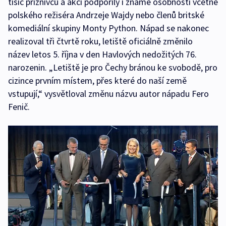
tisíc příznivců a akci podpořily i známé osobnosti včetně
polského režiséra Andrzeje Wajdy nebo členů britské
komediální skupiny Monty Python. Nápad se nakonec
realizoval tři čtvrtě roku, letiště oficiálně změnilo
název letos 5. října v den Havlových nedožitých 76.
narozenin. „Letiště je pro Čechy bránou ke svobodě, pro
cizince prvním místem, přes které do naší země
vstupují,“ vysvětloval změnu názvu autor nápadu Fero
Fenič.