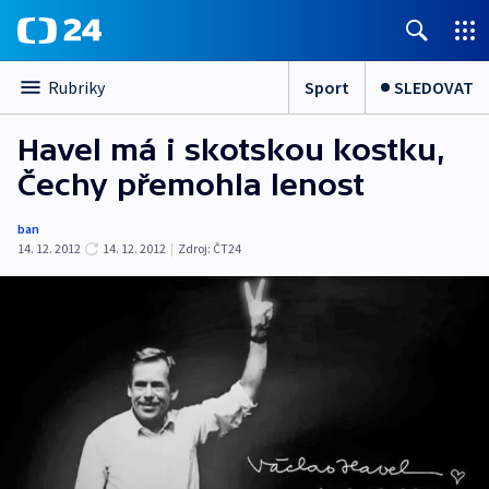
Sport
SLEDOVAT
Rubriky
Havel má i skotskou kostku,
Čechy přemohla lenost
ban
14. 12. 2012
14. 12. 2012
|
Zdroj:
ČT24