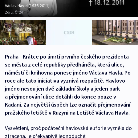
Václav Havel (1936-2011)
Zdroj:
ČT24
Praha - Krátce po úmrtí prvního českého prezidenta
se města z celé republiky předháněla, která ulice,
náměstí či knihovna ponese jméno Václava Havla. Po
roce ale tato iniciativa vyznívá rozpačitě. Havlovo
jméno nesou jen dvě základní školy a jeden park
a přejmenování ulice dotáhli do konce pouze v
Kadani. Za největší úspěch lze označit přejmenování
pražského letiště v Ruzyni na Letiště Václava Havla.
Vysvětlení, proč počáteční havlovská euforie vyzněla do
ztracena, je překvapivě jednoduché: