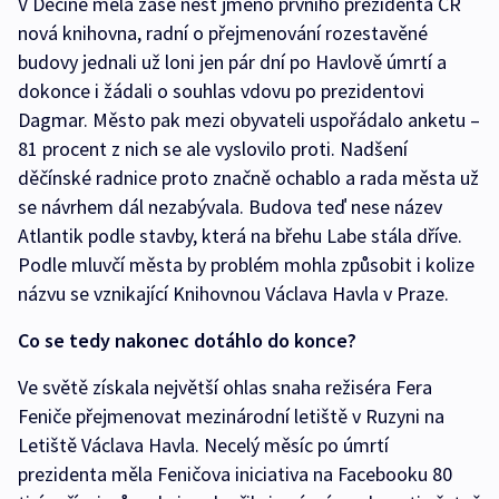
V Děčíně měla zase nést jméno prvního prezidenta ČR
nová knihovna, radní o přejmenování rozestavěné
budovy jednali už loni jen pár dní po Havlově úmrtí a
dokonce i žádali o souhlas vdovu po prezidentovi
Dagmar. Město pak mezi obyvateli uspořádalo anketu –
81 procent z nich se ale vyslovilo proti. Nadšení
děčínské radnice proto značně ochablo a rada města už
se návrhem dál nezabývala. Budova teď nese název
Atlantik podle stavby, která na břehu Labe stála dříve.
Podle mluvčí města by problém mohla způsobit i kolize
názvu se vznikající Knihovnou Václava Havla v Praze.
Co se tedy nakonec dotáhlo do konce?
Ve světě získala největší ohlas snaha režiséra Fera
Feniče přejmenovat mezinárodní letiště v Ruzyni na
Letiště Václava Havla. Necelý měsíc po úmrtí
prezidenta měla Feničova iniciativa na Facebooku 80