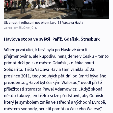
Slavnostní odhalení nového názvu ZŠ Václava Havla
Zdroj:
Tomáš Jůnek/ČTK
Havlova stopa ve světě: Paříž, Gdaňsk, Štrasburk
Vůbec první ulici, která byla po Havlově úmrtí
přejmenována, ale kupodivu nenajdeme v Česku – tento
primát drží polské město Gdaňsk, kolébka hnutí
Solidarita. Třída Václava Havla tam vznikla už 23.
prosince 2011, tedy pouhých pět dní od úmrtí bývalého
prezidenta. „Havel byl českým Walesou,“ uvedl při té
příležitosti starosta Pawel Adamowicz. „Když skoná
někdo takový, jen těžko si lze představit, aby Gdaňsk,
který je symbolem změn ve střední a východní Evropě,
městem svobody, neuctil památku českého Walesy,“