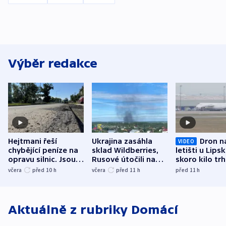
Výběr redakce
Hejtmani řeší
Ukrajina zasáhla
Dron n
VIDEO
chybějící peníze na
sklad Wildberries,
letišti u Lips
opravu silnic. Jsou
Rusové útočili na
skoro kilo trh
nenárokové, namítá
trh, hasiče či
indicie ukazuj
včera
před 10
h
včera
před 11
h
před 11
h
ministerstvo
stadion
Rusko
Aktuálně z rubriky
Domácí