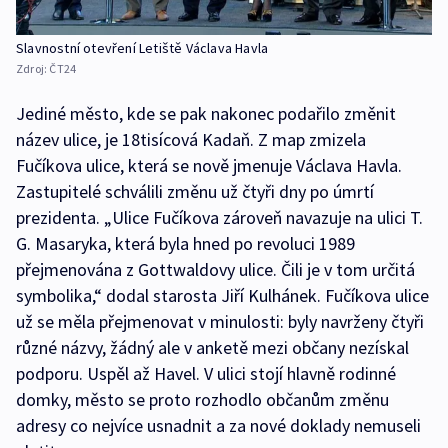
Slavnostní otevření Letiště Václava Havla
Zdroj:
ČT24
Jediné město, kde se pak nakonec podařilo změnit
název ulice, je 18tisícová Kadaň. Z map zmizela
Fučíkova ulice, která se nově jmenuje Václava Havla.
Zastupitelé schválili změnu už čtyři dny po úmrtí
prezidenta. „Ulice Fučíkova zároveň navazuje na ulici T.
G. Masaryka, která byla hned po revoluci 1989
přejmenována z Gottwaldovy ulice. Čili je v tom určitá
symbolika,“ dodal starosta Jiří Kulhánek. Fučíkova ulice
už se měla přejmenovat v minulosti: byly navrženy čtyři
různé názvy, žádný ale v anketě mezi občany nezískal
podporu. Uspěl až Havel. V ulici stojí hlavně rodinné
domky, město se proto rozhodlo občanům změnu
adresy co nejvíce usnadnit a za nové doklady nemuseli