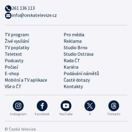
261 136 113
info@ceskatelevize.cz
TV program
Pro média
Živé vysílání
Reklama
TV poplatky
Studio Brno
Teletext
Studio Ostrava
Podcasty
Rada ČT
Počasí
Kariéra
E-shop
Podávání námětů
Mobilní a TV aplikace
Časté dotazy
Vše o ČT
Kontakty
Instagram
Facebook
YouTube
X
Threads
© Česká televize