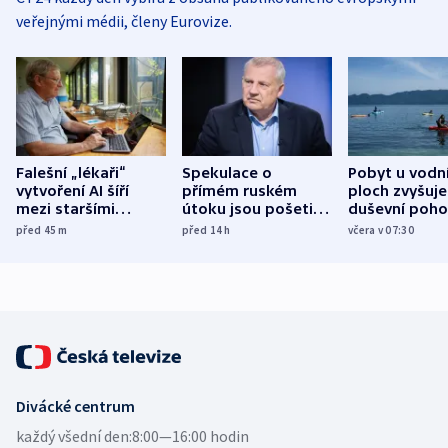
veřejnými médii, členy Eurovize.
Falešní „lékaři“
Spekulace o
Pobyt u vodn
vytvoření AI šíří
přímém ruském
ploch zvyšuje
mezi staršími
útoku jsou pošetilé,
duševní poho
Poláky nebezpečné
míní estonský
ukázala
před 45
m
před 14
h
včera v 07:30
zdravotní rady
bezpečnostní
mezinárodní 
expert
Divácké centrum
každý všední den:
8:00—16:00 hodin