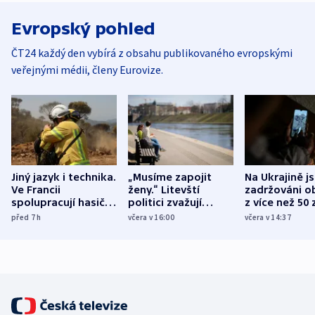
Evropský pohled
ČT24 každý den vybírá z obsahu publikovaného evropskými
veřejnými médii, členy Eurovize.
Jiný jazyk i technika.
„Musíme zapojit
Na Ukrajině j
Ve Francii
ženy.“ Litevští
zadržováni o
spolupracují hasiči z
politici zvažují
z více než 50 
různých zemí
dohodu o
Bojovali na s
před 7
h
včera v 16:00
včera v 14:37
demografii
Ruska