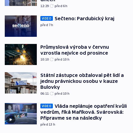
12:29
před 6
h
Sečteno: Pardubický kraj
VIDEO
před 7
h
Průmyslová výroba v červnu
vzrostla nejvíce od prosince
10:10
před 10
h
Státní zástupce obžaloval pět lidí a
jednu právnickou osobu v kauze
Bulovky
06:11
před 10
h
Vláda neplánuje opatření kvůli
VIDEO
vedrům, říká Maříková. Svárovská:
Připravme se na následky
před 13
h