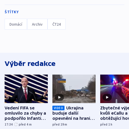
ŠTÍTKY
Domácí
Archiv
ČT24
Výběr redakce
Vedení FIFA se
Ukrajina
Zbytečné výj
VIDEO
omluvilo za chyby a
buduje další
kvůli eCallu a
podpořilo Infantina.
opevnění na hranici
obtěžující ho
UEFA trvá na
s Běloruskem
zdržují záchr
17:34
před 4
m
před 19
m
před 1
h
bojkotu