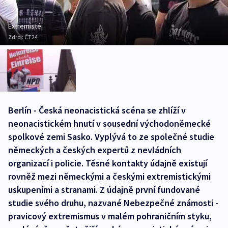
Extremisté
Zdroj:
ČT24
Berlín - Česká neonacistická scéna se zhlíží v
neonacistickém hnutí v sousední východoněmecké
spolkové zemi Sasko. Vyplývá to ze společné studie
německých a českých expertů z nevládních
organizací i policie. Těsné kontakty údajně existují
rovněž mezi německými a českými extremistickými
uskupeními a stranami. Z údajně první fundované
studie svého druhu, nazvané Nebezpečné známosti -
pravicový extremismus v malém pohraničním styku,