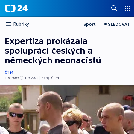
Sport
SLEDOVAT
Rubriky
Expertíza prokázala
spolupráci českých a
německých neonacistů
ČT24
1. 9. 2009
1. 9. 2009
|
Zdroj:
ČT24