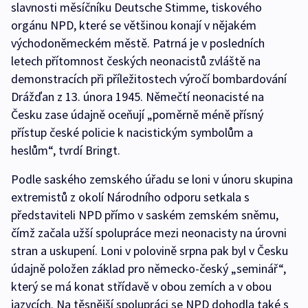
slavnosti měsíčníku Deutsche Stimme, tiskového
orgánu NPD, které se většinou konají v nějakém
východoněmeckém městě. Patrná je v posledních
letech přítomnost českých neonacistů zvláště na
demonstracích při příležitostech výročí bombardování
Drážďan z 13. února 1945. Němečtí neonacisté na
Česku zase údajně oceňují „poměrně méně přísný
přístup české policie k nacistickým symbolům a
heslům“, tvrdí Bringt.
Podle saského zemského úřadu se loni v únoru skupina
extremistů z okolí Národního odporu setkala s
představiteli NPD přímo v saském zemském sněmu,
čímž začala užší spolupráce mezi neonacisty na úrovni
stran a uskupení. Loni v polovině srpna pak byl v Česku
údajně položen základ pro německo-český „seminář“,
který se má konat střídavě v obou zemích a v obou
jazycích. Na těsnější spolupráci se NPD dohodla také s