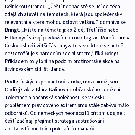
Dělnickou stranou. „Čeští neonacisté se učí od těch
zdejších stavět na tématech, která jsou společensky
relevantní a která mohou oslovit většinu,“ domnívá se
Bringt. „Místo na témata jako Židé, Třetí říše nebo
Hitler nyní sázejí především na neintegraci Romů. Tím v
Česku osloví i větší část obyvatelstva, které se nutně
neztotožňuje s národním socialismem,“ říká Bringt.
Příkladem byly loni na podzim protiromské akce na
litvínovském sídlišti Janov.
Podle českých spoluautorů studie, mezi nimiž jsou
Ondřej Cakl a Klára Kalibová z občanského sdružení
Tolerance a občanská společnost, se v Česku
problémem pravicového extremismu stále zabývá málo
odborníků. Od německých neonacistů přitom údajně ti
čeští začínají přejímat strategii zastrašování
antifašistů, místních politiků či novinářů.