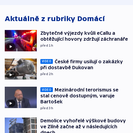
Aktuálně z rubriky
Domácí
Zbytečné výjezdy kvůli eCallu a
obtěžující hovory zdržují záchranáře
před 1
h
České firmy usilují o zakázky
VIDEO
při dostavbě Dukovan
před 2
h
Mezinárodní terorismus se
VIDEO
stal cenově dostupným, varuje
Bartošek
před 3
h
Demolice vyhořelé výškové budovy
ve Zlíně začne až v následujících
dnech