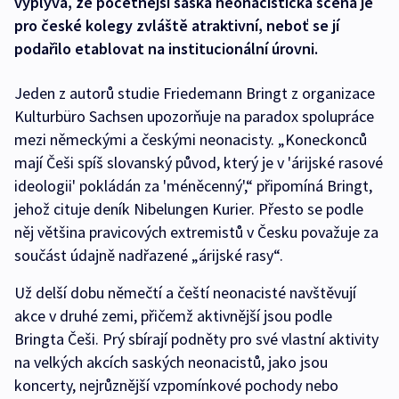
vyplývá, že početnější saská neonacistická scéna je
pro české kolegy zvláště atraktivní, neboť se jí
podařilo etablovat na institucionální úrovni.
Jeden z autorů studie Friedemann Bringt z organizace
Kulturbüro Sachsen upozorňuje na paradox spolupráce
mezi německými a českými neonacisty. „Koneckonců
mají Češi spíš slovanský původ, který je v 'árijské rasové
ideologii' pokládán za 'méněcenný',“ připomíná Bringt,
jehož cituje deník Nibelungen Kurier. Přesto se podle
něj většina pravicových extremistů v Česku považuje za
součást údajně nadřazené „árijské rasy“.
Už delší dobu němečtí a čeští neonacisté navštěvují
akce v druhé zemi, přičemž aktivnější jsou podle
Bringta Češi. Prý sbírají podněty pro své vlastní aktivity
na velkých akcích saských neonacistů, jako jsou
koncerty, nejrůznější vzpomínkové pochody nebo