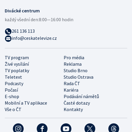
Divácké centrum
každý všední den:
8:00—16:00 hodin
261 136 113
info@ceskatelevize.cz
TV program
Pro média
Živé vysílání
Reklama
TV poplatky
Studio Brno
Teletext
Studio Ostrava
Podcasty
Rada ČT
Počasí
Kariéra
E-shop
Podávání námětů
Mobilní a TV aplikace
Časté dotazy
Vše o ČT
Kontakty