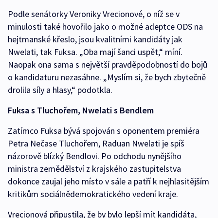
Podle senátorky Veroniky Vrecionové, o níž se v
minulosti také hovořilo jako o možné adeptce ODS na
hejtmanské křeslo, jsou kvalitními kandidáty jak
Nwelati, tak Fuksa. „Oba mají šanci uspět,“ míní.
Naopak ona sama s největší pravděpodobností do bojů
o kandidaturu nezasáhne. „Myslím si, že bych zbytečně
drolila síly a hlasy,“ podotkla.
Fuksa s Tluchořem, Nwelati s Bendlem
Zatímco Fuksa bývá spojován s oponentem premiéra
Petra Nečase Tluchořem, Raduan Nwelati je spíš
názorově blízký Bendlovi. Po odchodu nynějšího
ministra zemědělství z krajského zastupitelstva
dokonce zaujal jeho místo v sále a patří k nejhlasitějším
kritikům sociálnědemokratického vedení kraje.
Vrecionová připustila, že by bylo lepší mít kandidáta,