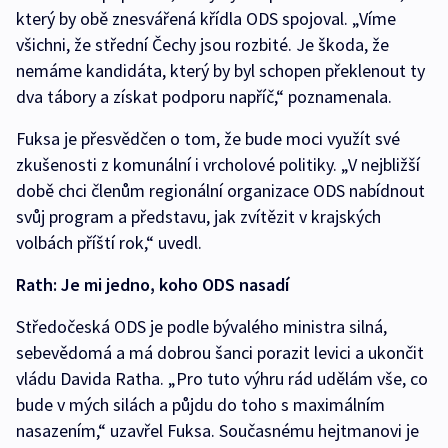
který by obě znesvářená křídla ODS spojoval. „Víme
všichni, že střední Čechy jsou rozbité. Je škoda, že
nemáme kandidáta, který by byl schopen překlenout ty
dva tábory a získat podporu napříč,“ poznamenala.
Fuksa je přesvědčen o tom, že bude moci využít své
zkušenosti z komunální i vrcholové politiky. „V nejbližší
době chci členům regionální organizace ODS nabídnout
svůj program a představu, jak zvítězit v krajských
volbách příští rok,“ uvedl.
Rath: Je mi jedno, koho ODS nasadí
Středočeská ODS je podle bývalého ministra silná,
sebevědomá a má dobrou šanci porazit levici a ukončit
vládu Davida Ratha. „Pro tuto výhru rád udělám vše, co
bude v mých silách a půjdu do toho s maximálním
nasazením,“ uzavřel Fuksa. Současnému hejtmanovi je