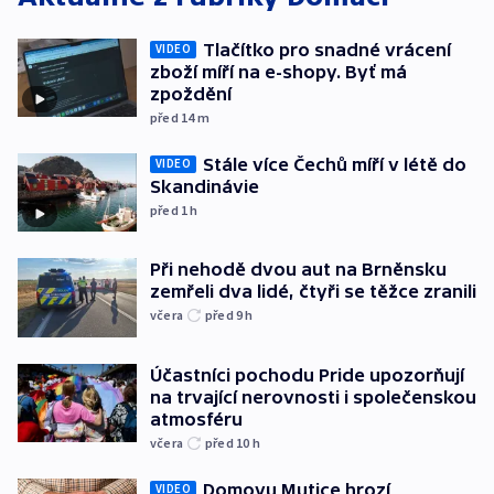
Tlačítko pro snadné vrácení
VIDEO
zboží míří na e-shopy. Byť má
zpoždění
před 14
m
Stále více Čechů míří v létě do
VIDEO
Skandinávie
před 1
h
Při nehodě dvou aut na Brněnsku
zemřeli dva lidé, čtyři se těžce zranili
včera
před 9
h
Účastníci pochodu Pride upozorňují
na trvající nerovnosti i společenskou
atmosféru
včera
před 10
h
Domovu Mutice hrozí
VIDEO