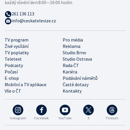
každý všední den:
8:00—16:00 hodin
261 136 113
info@ceskatelevize.cz
TV program
Pro média
Živé vysílání
Reklama
TV poplatky
Studio Brno
Teletext
Studio Ostrava
Podcasty
Rada ČT
Počasí
Kariéra
E-shop
Podávání námětů
Mobilní a TV aplikace
Časté dotazy
Vše o ČT
Kontakty
Instagram
Facebook
YouTube
X
Threads