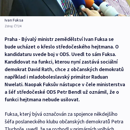
Ivan Fuksa
Zdroj:
ČT24
Praha - Bývalý ministr zemědělství Ivan Fuksa se
bude ucházet o křeslo středočeského hejtmana. O
kandidaturu svede boj v ODS. Uvedl to sám Fuksa.
Kandidovat na funkci, kterou nyní zastává sociální
demokrat David Rath, chce z občanských demokratů
například i mladoboleslavský primátor Raduan
Nwelati. Naopak Fuksův nástupce v čele ministerstva
a šéf středočeské ODS Petr Bendl už oznámil, že o
funkci hejtmana nebude usilovat.
Fuksa, který bývá označován za spojence někdejšího
šéfa poslaneckého klubu občanských demokratů Petra
Tluchoře, uvedl, že se rozhodl v primárních volbách