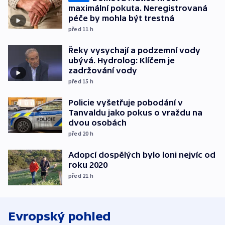
maximální pokuta. Neregistrovaná
péče by mohla být trestná
před 11
h
Řeky vysychají a podzemní vody
ubývá. Hydrolog: Klíčem je
zadržování vody
před 15
h
Policie vyšetřuje pobodání v
Tanvaldu jako pokus o vraždu na
dvou osobách
před 20
h
Adopcí dospělých bylo loni nejvíc od
roku 2020
před 21
h
Evropský pohled