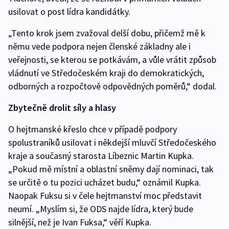
usilovat o post lídra kandidátky.
„Tento krok jsem zvažoval delší dobu, přičemž mě k
němu vede podpora nejen členské základny ale i
veřejnosti, se kterou se potkávám, a vůle vrátit způsob
vládnutí ve Středočeském kraji do demokratických,
odborných a rozpočtově odpovědných poměrů,“ dodal.
Zbytečně drolit síly a hlasy
O hejtmanské křeslo chce v případě podpory
spolustraníků usilovat i někdejší mluvčí Středočeského
kraje a současný starosta Líbeznic Martin Kupka.
„Pokud mě místní a oblastní sněmy dají nominaci, tak
se určitě o tu pozici ucházet budu,“ oznámil Kupka.
Naopak Fuksu si v čele hejtmanství moc představit
neumí. „Myslím si, že ODS najde lídra, který bude
silnější, než je Ivan Fuksa,“ věří Kupka.