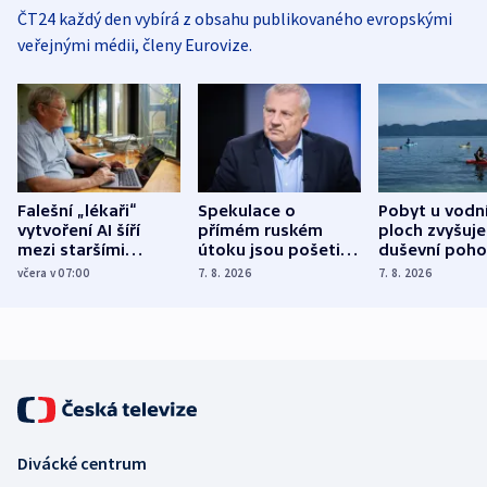
ČT24 každý den vybírá z obsahu publikovaného evropskými
veřejnými médii, členy Eurovize.
Falešní „lékaři“
Spekulace o
Pobyt u vodn
vytvoření AI šíří
přímém ruském
ploch zvyšuje
mezi staršími
útoku jsou pošetilé,
duševní poho
Poláky nebezpečné
míní estonský
ukázala
včera v 07:00
7. 8. 2026
7. 8. 2026
zdravotní rady
bezpečnostní
mezinárodní 
expert
Divácké centrum