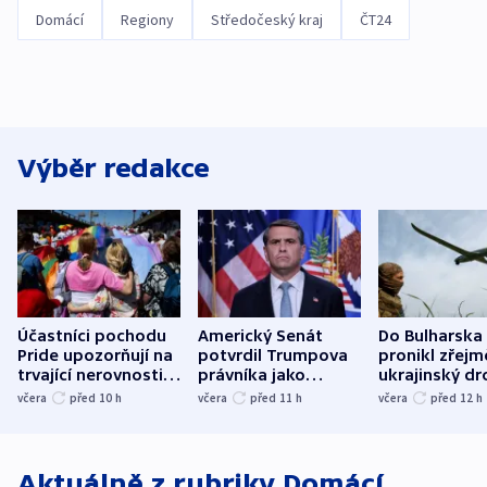
Domácí
Regiony
Středočeský kraj
ČT24
Výběr redakce
Účastníci pochodu
Americký Senát
Do Bulharska
Pride upozorňují na
potvrdil Trumpova
pronikl zřejm
trvající nerovnosti i
právníka jako
ukrajinský dr
společenskou
ministra
explodoval k
včera
před 10
h
včera
před 11
h
včera
před 12
h
atmosféru
spravedlnosti
od plynovod
Aktuálně z rubriky
Domácí