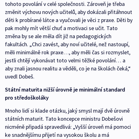
tohoto povolání v celé společnosti. Zároveň je třeba
změnit výchovu nových učitelů, aby dokázali přitáhnout
děti k probírané látce a vyučovali je věci z praxe. Děti by
pak mohly mít větší chuť a motivaci se učit. Tato
změna by se ale měla dít již na pedagogických
fakultách. „Chci zavést, aby noví učitelé, než nastoupí,
měli minimálně rok praxe…, aby měli čas si rozmyslet,
jestli chtějí vykonávat toto velmi těžké povolání… a
aby znali jasnou realitu a věděli, co je na školách čeká,“
uvedl Dobeš.
Státní maturita nižší úrovně je minimální standard
pro středoškoláky
Mnoho lidí si klade otázku, jaký smysl mají dvě úrovně
státních maturit. Tato koncepce ministru Dobešovi
nicméně připadá spravedlivá: „Vyšší úroveň má pomoci
ke snadnějšímu přijetí na vysokou školu a má