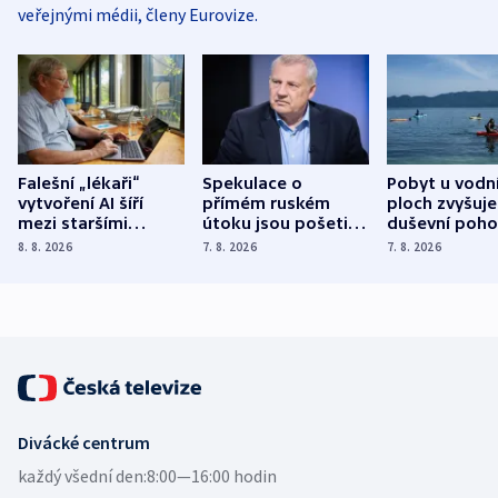
veřejnými médii, členy Eurovize.
Falešní „lékaři“
Spekulace o
Pobyt u vodn
vytvoření AI šíří
přímém ruském
ploch zvyšuje
mezi staršími
útoku jsou pošetilé,
duševní poho
Poláky nebezpečné
míní estonský
ukázala
8. 8. 2026
7. 8. 2026
7. 8. 2026
zdravotní rady
bezpečnostní
mezinárodní 
expert
Divácké centrum
každý všední den:
8:00—16:00 hodin