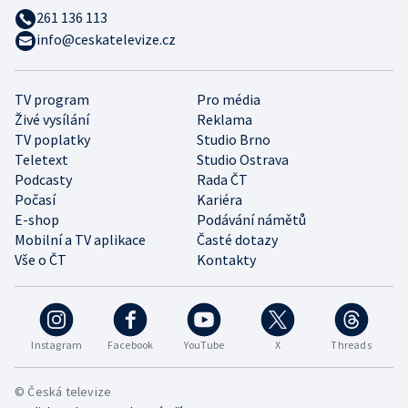
261 136 113
info@ceskatelevize.cz
TV program
Pro média
Živé vysílání
Reklama
TV poplatky
Studio Brno
Teletext
Studio Ostrava
Podcasty
Rada ČT
Počasí
Kariéra
E-shop
Podávání námětů
Mobilní a TV aplikace
Časté dotazy
Vše o ČT
Kontakty
Instagram
Facebook
YouTube
X
Threads
© Česká televize