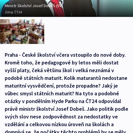
Ministr školství Josef Dobeš (VV)
Zdroj:
ČT24
Praha - České školství včera vstoupilo do nové doby.
Kromě toho, že pedagogové by letos měli dostat
vyšší platy, čeká většinu škol i velká neznámá v
podobě státních maturit. Kolik maturantů nedostane
maturitní vysvědčení, protože propadne? Jaký je
vůbec smysl státních maturit? Na tyto a podobné
otázky v pondělním Hyde Parku na ČT24 odpovídal
právě ministr školství Josef Dobeš. Jako politik podle
svých slov nese zodpovědnost za nedostatky ve
vzdělání a celkovou nízkou úroveň na školách a
domnívá se, že počátky těchto problémů by se měly