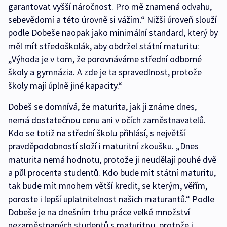
garantovat vyšší náročnost. Pro mě znamená odvahu,
sebevědomí a této úrovně si vážím.“ Nižší úroveň slouží
podle Dobeše naopak jako minimální standard, který by
měl mít středoškolák, aby obdržel státní maturitu:
„Výhoda je v tom, že porovnáváme střední odborné
školy a gymnázia. A zde je ta spravedlnost, protože
školy mají úplně jiné kapacity.“
Dobeš se domnívá, že maturita, jak ji známe dnes,
nemá dostatečnou cenu ani v očích zaměstnavatelů.
Kdo se totiž na střední školu přihlásí, s největší
pravděpodobností složí i maturitní zkoušku. „Dnes
maturita nemá hodnotu, protože ji neudělají pouhé dvě
a půl procenta studentů. Kdo bude mít státní maturitu,
tak bude mít mnohem větší kredit, se kterým, věřím,
poroste i lepší uplatnitelnost našich maturantů.“ Podle
Dobeše je na dnešním trhu práce velké množství
nezaměstnaných studentů s maturitou, protože i