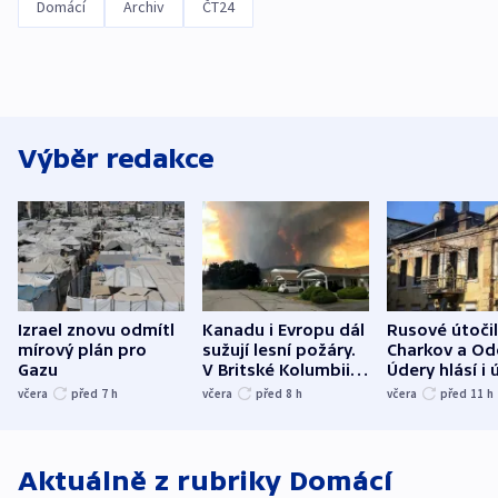
Domácí
Archiv
ČT24
Výběr redakce
Izrael znovu odmítl
Kanadu i Evropu dál
Rusové útočil
mírový plán pro
sužují lesní požáry.
Charkov a Od
Gazu
V Britské Kolumbii
Údery hlásí i 
evakuovali tisíce lidí
Bělgorodu
včera
před 7
h
včera
před 8
h
včera
před 11
h
Aktuálně z rubriky
Domácí