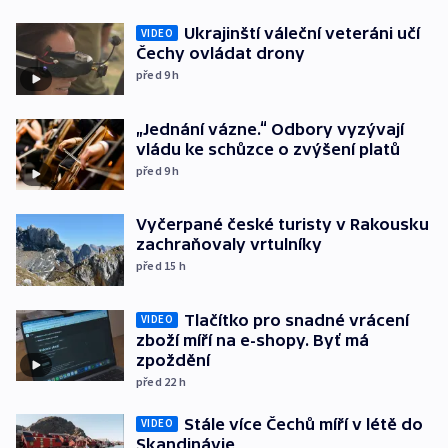
Ukrajinští váleční veteráni učí
VIDEO
Čechy ovládat drony
před 9
h
„Jednání vázne.“ Odbory vyzývají
vládu ke schůzce o zvýšení platů
před 9
h
Vyčerpané české turisty v Rakousku
zachraňovaly vrtulníky
před 15
h
Tlačítko pro snadné vrácení
VIDEO
zboží míří na e-shopy. Byť má
zpoždění
před 22
h
Stále více Čechů míří v létě do
VIDEO
Skandinávie