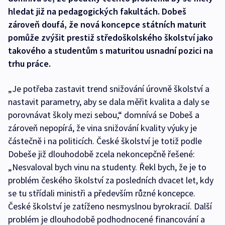
hledat již na pedagogických fakultách. Dobeš
zároveň doufá, že nová koncepce státních maturit
pomůže zvýšit prestiž středoškolského školství jako
takového a studentům s maturitou usnadní pozici na
trhu práce.
„Je potřeba zastavit trend snižování úrovně školství a
nastavit parametry, aby se dala měřit kvalita a daly se
porovnávat školy mezi sebou,“ domnívá se Dobeš a
zároveň nepopírá, že vina snižování kvality výuky je
částečně i na politicích. České školství je totiž podle
Dobeše již dlouhodobě zcela nekoncepčně řešené:
„Nesvaloval bych vinu na studenty. Řekl bych, že je to
problém českého školství za posledních dvacet let, kdy
se tu střídali ministři a především různé koncepce.
České školství je zatíženo nesmyslnou byrokracií. Další
problém je dlouhodobě podhodnocené financování a