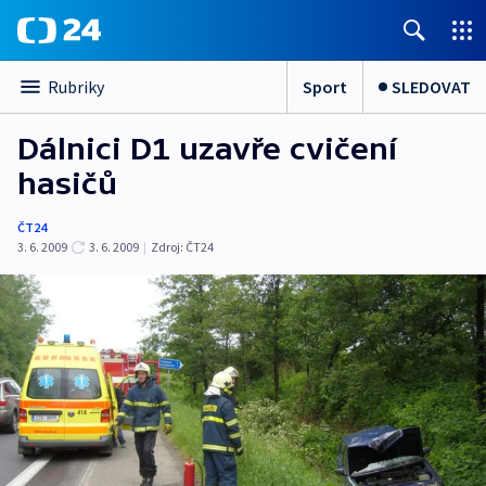
Sport
SLEDOVAT
Rubriky
Dálnici D1 uzavře cvičení
hasičů
ČT24
3. 6. 2009
3. 6. 2009
|
Zdroj:
ČT24