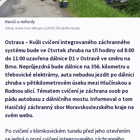
Hasiči u nehody
Zdroj:
www.hzs-zlkraje.cz/HZS Zlínského kraje
Ostrava – Kvůli cvičení integrovaného záchranného
systému bude ve čtvrtek zhruba na tři hodiny od 8:00
do 11:00 uzavřena dálnice D1 v Ostravě ve směru na
Brno. Neprůjezdná bude dálnice na 356. kilometru u
třebovické elektrárny, auta nebudou jezdit po dálnici
zhruba v pětikilometrovém úseku mezi Hlučínskou a
Rudnou ulicí. Tématem cvičení je záchrana osob po
pádu autobusu z dálničního mostu. Informoval o tom
Hasičský záchranný sbor Moravskoslezského kraje na
svém webu.
Po cvičení v klimkovickém tunelu před jeho otevřením
se jedná o první cvičení integrovaného záchranného