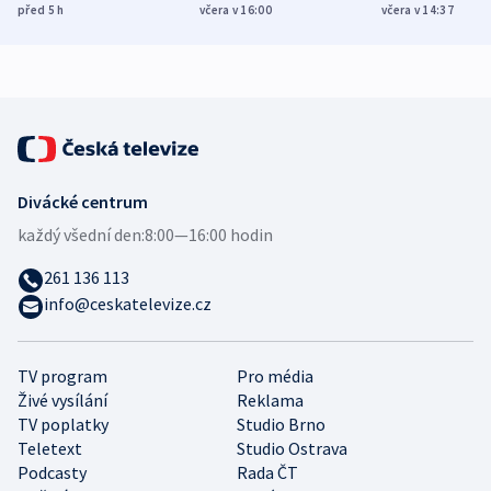
různých zemí
dohodu o
Bojovali na s
před 5
h
včera v 16:00
včera v 14:37
demografii
Ruska
Divácké centrum
každý všední den:
8:00—16:00 hodin
261 136 113
info@ceskatelevize.cz
TV program
Pro média
Živé vysílání
Reklama
TV poplatky
Studio Brno
Teletext
Studio Ostrava
Podcasty
Rada ČT