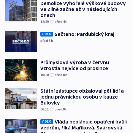
Demolice vyhořelé výškové budovy
ve Zlíně začne až v následujících
dnech
12:29
před 4
h
Sečteno: Pardubický kraj
VIDEO
před 5
h
Průmyslová výroba v červnu
vzrostla nejvíce od prosince
10:10
před 8
h
Státní zástupce obžaloval pět lidí a
jednu právnickou osobu v kauze
Bulovky
06:11
před 9
h
Vláda neplánuje opatření kvůli
VIDEO
vedrům, říká Maříková. Svárovská: