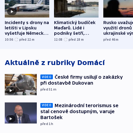
Incidenty s drony na
Klimatický budíček
Rusko uvažuj
letišti v Lipsku
Maďarů. Lidé i
využití dronů
vyšetřuje Německo
podniky šetří,
ukrajinské vý
jako úmyslný pokus
omezuje se doprava
útokům v Pob
10:56
před 22
m
12:08
před 28
m
před 46
m
o způsobení
i svícení
tvrdí Litva
exploze
Aktuálně z rubriky
Domácí
České firmy usilují o zakázky
VIDEO
při dostavbě Dukovan
před 51
m
Mezinárodní terorismus se
VIDEO
stal cenově dostupným, varuje
Bartošek
před 1
h