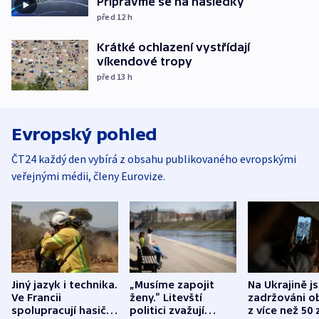
Připravme se na následky
před 12
h
Krátké ochlazení vystřídají
víkendové tropy
před 13
h
Evropský pohled
ČT24 každý den vybírá z obsahu publikovaného evropskými
veřejnými médii, členy Eurovize.
Jiný jazyk i technika.
„Musíme zapojit
Na Ukrajině j
Ve Francii
ženy.“ Litevští
zadržováni o
spolupracují hasiči z
politici zvažují
z více než 50 