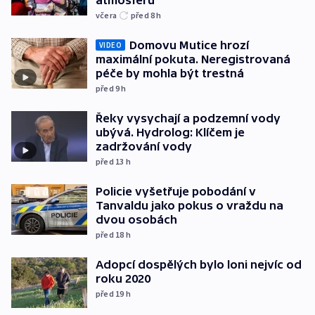
atmosféru
včera
před 8
h
Domovu Mutice hrozí
VIDEO
maximální pokuta. Neregistrovaná
péče by mohla být trestná
před 9
h
Řeky vysychají a podzemní vody
ubývá. Hydrolog: Klíčem je
zadržování vody
před 13
h
Policie vyšetřuje pobodání v
Tanvaldu jako pokus o vraždu na
dvou osobách
před 18
h
Adopcí dospělých bylo loni nejvíc od
roku 2020
před 19
h