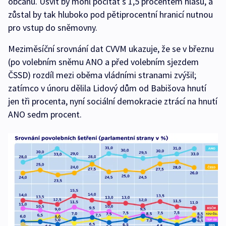
občanů. Úsvit by mohl počítat s 1,5 procentem hlasů, a
zůstal by tak hluboko pod pětiprocentní hranicí nutnou
pro vstup do sněmovny.
Meziměsíční srovnání dat CVVM ukazuje, že se v březnu
(po volebním sněmu ANO a před volebním sjezdem
ČSSD) rozdíl mezi oběma vládními stranami zvýšil;
zatímco v únoru dělila Lidový dům od Babišova hnutí
jen tři procenta, nyní sociální demokracie ztrácí na hnutí
ANO sedm procent.