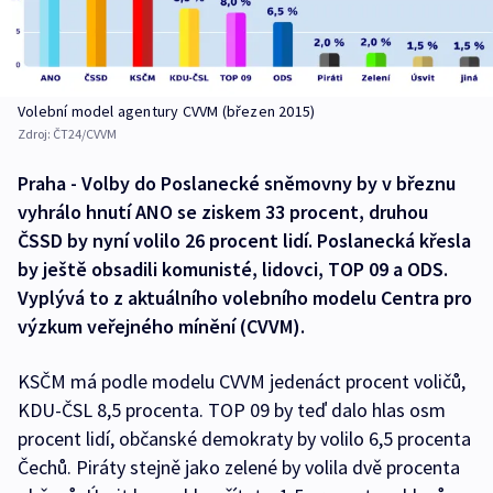
Volební model agentury CVVM (březen 2015)
Zdroj:
ČT24/CVVM
Praha - Volby do Poslanecké sněmovny by v březnu
vyhrálo hnutí ANO se ziskem 33 procent, druhou
ČSSD by nyní volilo 26 procent lidí. Poslanecká křesla
by ještě obsadili komunisté, lidovci, TOP 09 a ODS.
Vyplývá to z aktuálního volebního modelu Centra pro
výzkum veřejného mínění (CVVM).
KSČM má podle modelu CVVM jedenáct procent voličů,
KDU-ČSL 8,5 procenta. TOP 09 by teď dalo hlas osm
procent lidí, občanské demokraty by volilo 6,5 procenta
Čechů. Piráty stejně jako zelené by volila dvě procenta