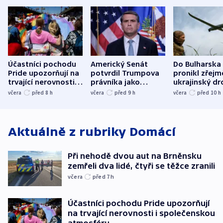
Účastníci pochodu
Americký Senát
Do Bulharska
Pride upozorňují na
potvrdil Trumpova
pronikl zřejm
trvající nerovnosti i
právníka jako
ukrajinský dr
společenskou
ministra
explodoval k
včera
před 8
h
včera
před 9
h
včera
před 10
h
atmosféru
spravedlnosti
od plynovod
Aktuálně z rubriky
Domácí
Při nehodě dvou aut na Brněnsku
zemřeli dva lidé, čtyři se těžce zranili
včera
před 7
h
Účastníci pochodu Pride upozorňují
na trvající nerovnosti i společenskou