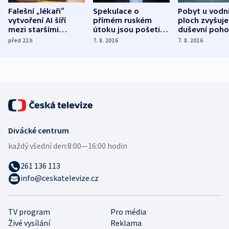
Falešní „lékaři“
Spekulace o
Pobyt u vodn
vytvoření AI šíří
přímém ruském
ploch zvyšuje
mezi staršími
útoku jsou pošetilé,
duševní poho
Poláky nebezpečné
míní estonský
ukázala
před 22
h
7. 8. 2026
7. 8. 2026
zdravotní rady
bezpečnostní
mezinárodní 
expert
Divácké centrum
každý všední den:
8:00—16:00 hodin
261 136 113
info@ceskatelevize.cz
TV program
Pro média
Živé vysílání
Reklama