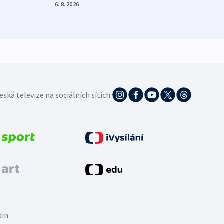
demo
6. 8. 2026
5. 8. 20
eská televize na sociálních sítích:
din