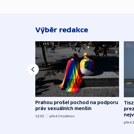
Výběr redakce
Prahou prošel pochod na podporu
Tis
práv sexuálních menšin
pre
nej
12:02
před 1
hodinou
před 