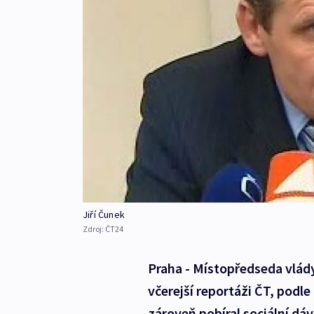
Jiří Čunek
Zdroj:
ČT24
Praha - Místopředseda vlády
včerejší reportáži ČT, podle
zároveň pobíral sociální dá