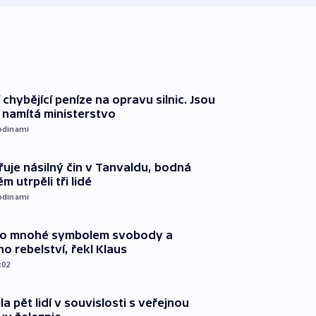
 chybějící peníze na opravu silnic. Jsou
namítá ministerstvo
odinami
řuje násilný čin v Tanvaldu, bodná
m utrpěli tři lidé
odinami
pro mnohé symbolem svobody a
ho rebelství, řekl Klaus
:02
ila pět lidí v souvislosti s veřejnou