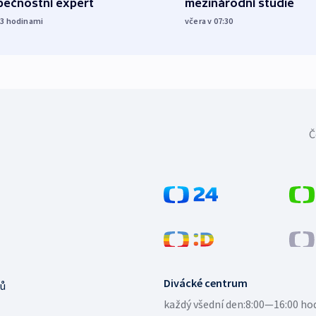
pečnostní expert
mezinárodní studie
23
hodinami
včera v 07:30
Č
Divácké centrum
ů
každý všední den:
8:00—16:00 ho