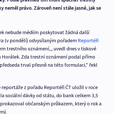
ky neměl právo. Zároveň není stále jasné, jak se
ek nebude médiím poskytovat žádná další
včera (v pondělí) odvysílaným pořadem
Reportéři
em trestního oznámení,„ uvedl dnes v tiskové
n Horálek. Zda trestní oznámení podal přímo
předseda trval přesně na této formulaci," řekl
 reportáže z pořadu Reportéři ČT uložil v roce
la sociální dávky od státu, do bank celkem 3,5
e prokazoval občanským průkazem, který o rok a
ený.