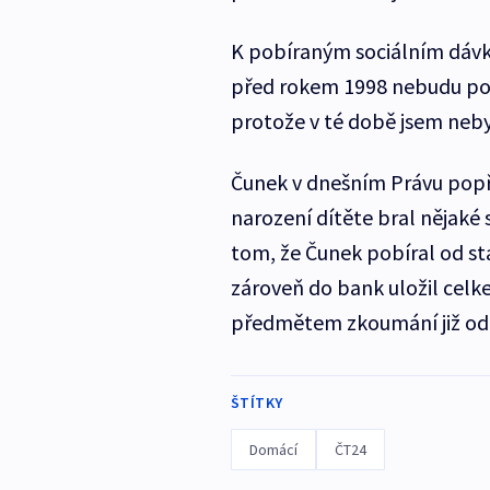
K pobíraným sociálním dávká
před rokem 1998 nebudu pos
protože v té době jsem nebyl 
Čunek v dnešním Právu popře
narození dítěte bral nějaké 
tom, že Čunek pobíral od stát
zároveň do bank uložil celk
předmětem zkoumání již od
ŠTÍTKY
Domácí
ČT24