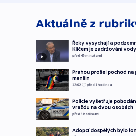
Aktuálně z rubri
Řeky vysychají a podzemn
Klíčem je zadržování vod
před 49
minutami
Prahou prošel pochod na 
menšin
12:02
před 1
hodinou
Policie vyšetřuje pobodán
vraždu na dvou osobách
před 5
hodinami
Adopcí dospělých bylo lon