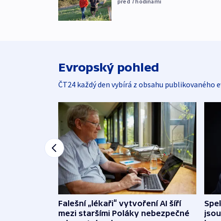
před 7
hodinami
Evropský pohled
ČT24 každý den vybírá z obsahu publikovaného e
Falešní „lékaři“ vytvoření AI šíří
Spe
mezi staršími Poláky nebezpečné
jsou