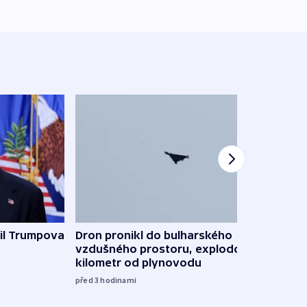
il Trumpova
Dron pronikl do bulharského
Ruský
vzdušného prostoru, explodoval
čtyři 
kilometr od plynovodu
08:20
před 3
hodinami