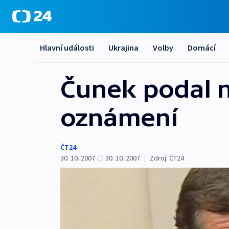
Hlavní události
Ukrajina
Volby
Domácí
Čunek podal n
oznámení
ČT24
30. 10. 2007
30. 10. 2007
|
Zdroj:
ČT24