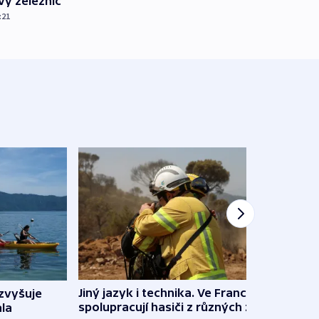
vy železnic
:21
Jiný jazyk i technika. Ve Francii
zvyšuje
„Musí
spolupracují hasiči z různých zemí
la
polit