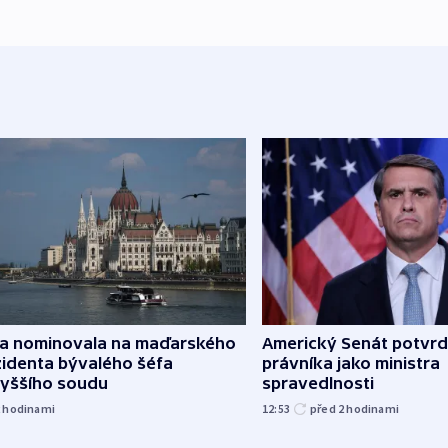
za nominovala na maďarského
Americký Senát potvrd
zidenta bývalého šéfa
právníka jako ministra
vyššího soudu
spravedlnosti
2
hodinami
12:53
před 2
hodinami