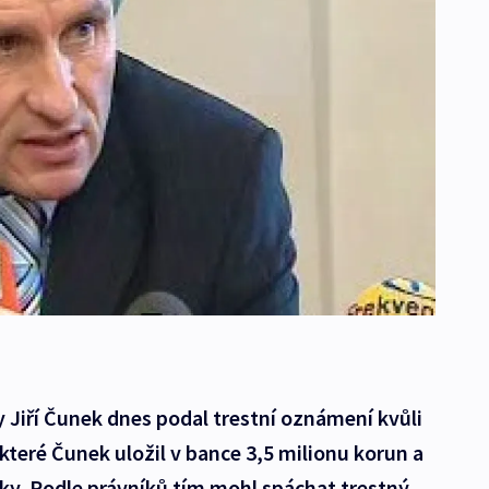
 Jiří Čunek dnes podal trestní oznámení kvůli
 které Čunek uložil v bance 3,5 milionu korun a
vky. Podle právníků tím mohl spáchat trestný