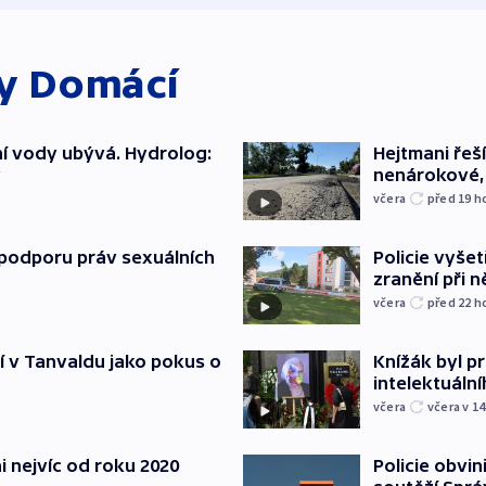
ky
Domácí
í vody ubývá. Hydrolog:
Hejtmani řeší
y
nenárokové, 
včera
před 19
h
podporu práv sexuálních
Policie vyšet
zranění při ně
včera
před 22
h
í v Tanvaldu jako pokus o
Knížák byl 
intelektuální
včera
včera v 14
i nejvíc od roku 2020
Policie obvin