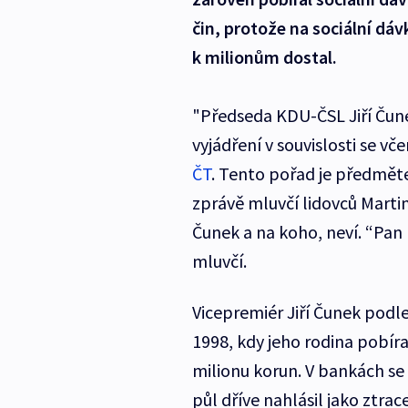
čin, protože na sociální dáv
k milionům dostal.
"Předseda KDU-ČSL Jiří Čun
vyjádření v souvislosti se 
ČT
. Tento pořad je předmět
zprávě mluvčí lidovců Marti
Čunek a na koho, neví. “Pan 
mluvčí.
Vicepremiér Jiří Čunek podle
1998, kdy jeho rodina pobíra
milionu korun. V bankách s
půl dříve nahlásil jako ztrac