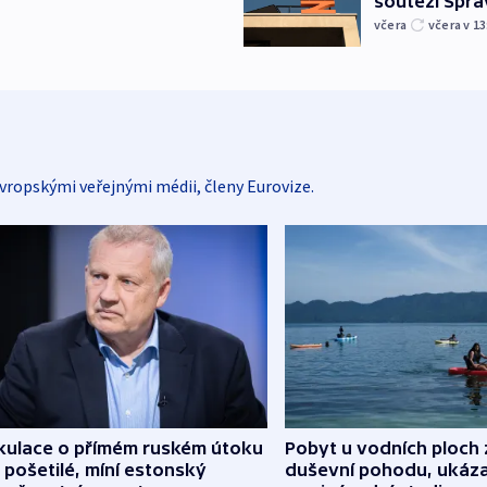
soutěží Sprá
včera
včera v 13
vropskými veřejnými médii, členy Eurovize.
kulace o přímém ruském útoku
Pobyt u vodních ploch 
 pošetilé, míní estonský
duševní pohodu, ukáza