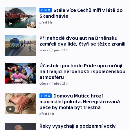
Stále více Čechů míří v létě do
VIDEO
Skandinávie
před 3
h
Při nehodě dvou aut na Brněnsku
zemřeli dva lidé, čtyři se těžce zranili
včera
před 11
h
Účastníci pochodu Pride upozorňují
na trvající nerovnosti i společenskou
atmosféru
včera
před 13
h
Domovu Mutice hrozí
VIDEO
maximální pokuta. Neregistrovaná
péče by mohla být trestná
před 14
h
Řeky vysychají a podzemní vody