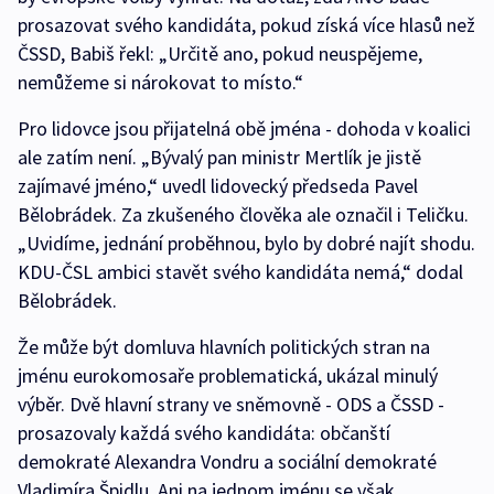
prosazovat svého kandidáta, pokud získá více hlasů než
ČSSD, Babiš řekl: „Určitě ano, pokud neuspějeme,
nemůžeme si nárokovat to místo.“
Pro lidovce jsou přijatelná obě jména - dohoda v koalici
ale zatím není. „Bývalý pan ministr Mertlík je jistě
zajímavé jméno,“ uvedl lidovecký předseda Pavel
Bělobrádek. Za zkušeného člověka ale označil i Teličku.
„Uvidíme, jednání proběhnou, bylo by dobré najít shodu.
KDU-ČSL ambici stavět svého kandidáta nemá,“ dodal
Bělobrádek.
Že může být domluva hlavních politických stran na
jménu eurokomosaře problematická, ukázal minulý
výběr. Dvě hlavní strany ve sněmovně - ODS a ČSSD -
prosazovaly každá svého kandidáta: občanští
demokraté Alexandra Vondru a sociální demokraté
Vladimíra Špidlu. Ani na jednom jménu se však