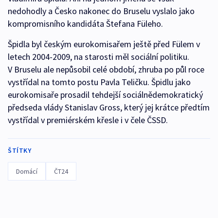
nedohodly a Česko nakonec do Bruselu vyslalo jako
kompromisního kandidáta Štefana Füleho.
Špidla byl českým eurokomisařem ještě před Fülem v
letech 2004-2009, na starosti měl sociální politiku.
V Bruselu ale nepůsobil celé období, zhruba po půl roce
vystřídal na tomto postu Pavla Teličku. Špidlu jako
eurokomisaře prosadil tehdejší sociálnědemokratický
předseda vlády Stanislav Gross, který jej krátce předtím
vystřídal v premiérském křesle i v čele ČSSD.
ŠTÍTKY
Domácí
ČT24