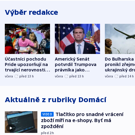
Výběr redakce
Účastníci pochodu
Americký Senát
Do Bulharska
Pride upozorňují na
potvrdil Trumpova
pronikl zřejm
trvající nerovnosti i
právníka jako
ukrajinský dr
společenskou
ministra
explodoval k
včera
před 13
h
včera
před 13
h
včera
před 14
h
atmosféru
spravedlnosti
od plynovod
Aktuálně z rubriky
Domácí
Tlačítko pro snadné vrácení
VIDEO
zboží míří na e-shopy. Byť má
zpoždění
před 2
h