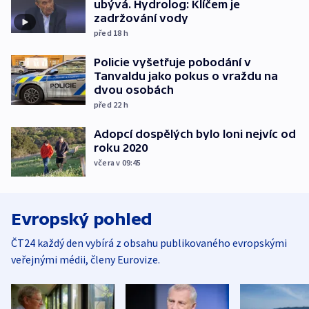
ubývá. Hydrolog: Klíčem je
zadržování vody
před 18
h
Policie vyšetřuje pobodání v
Tanvaldu jako pokus o vraždu na
dvou osobách
před 22
h
Adopcí dospělých bylo loni nejvíc od
roku 2020
včera v 09:45
Evropský pohled
ČT24 každý den vybírá z obsahu publikovaného evropskými
veřejnými médii, členy Eurovize.