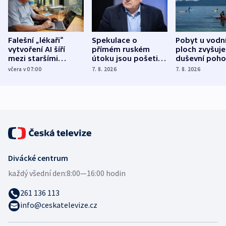
Falešní „lékaři“
Spekulace o
Pobyt u vodn
vytvoření AI šíří
přímém ruském
ploch zvyšuje
mezi staršími
útoku jsou pošetilé,
duševní poho
Poláky nebezpečné
míní estonský
ukázala
včera v 07:00
7. 8. 2026
7. 8. 2026
zdravotní rady
bezpečnostní
mezinárodní 
expert
Divácké centrum
každý všední den:
8:00—16:00 hodin
261 136 113
info@ceskatelevize.cz