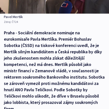
Pavel Mertlík
Zdroj:
ČT24
Praha - Sociální demokracie nominuje na
eurokomisaře Pavla Mertlíka. Premiér Bohuslav
Sobotka (ČSSD) na tiskové konferenci uvedl, že je
Mertlík silným kandidátem a Česká republika by díky
jeho zkušenostem mohla získat důležitější
kompetenci, než má dnes. Mertlík působil jako
ministr financí v Zemanově vládě, v současnosti je
rektorem soukromého Bankovního institutu. Sobotka
se zároveň vymezil proti možnému kandidátovi za
hnutí ANO Pavlu Teličkovi. Podle Sobotky by
Teličkovi mohlo uškodit, že dříve v Bruselu působil
jako lobbista, který prosazoval zájmy soukromých
firem.