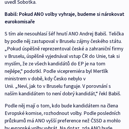
uvedl Sobotka.
Babiš: Pokud ANO volby vyhraje, budeme si nárokovat
eurokomisaře
S tím ale nesouhlasí šéf hnutí ANO Andrej Babiš. Telička
by podle něj zastupoval v Bruselu zájmy českého státu.
„Pokud úspěšně reprezentoval české a zahraniční firmy
v Bruselu, úspěšně vyjednával vstup ČR do Unie, tak si
myslím, že ze všech kandidátů do EP je na tom
nejlépe,“ podotkl. Podle vicepremiéra byl Mertlík
ministrem v době, kdy Česko nebylo v
Unii. „Neví, jak to v Bruselu funguje. V porovnání s
naším kandidátem to není dobrý kandidát,“ řekl Babiš.
Podle něj mají o tom, kdo bude kandidátem na člena
Evropské komise, rozhodnout volby. Podle posledních
průzkumů má ANO vyšší preference než ČSSD a mohlo
by evropské volby vyhrát. Na dotaz, zda ANO bude