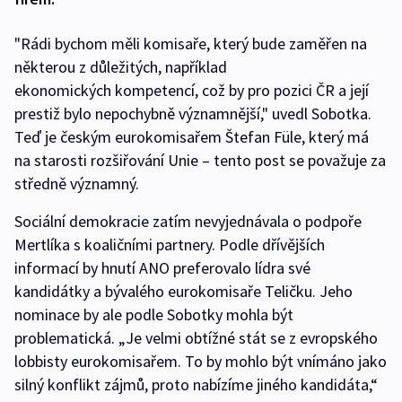
"Rádi bychom měli komisaře, který bude zaměřen na
některou z důležitých, například
ekonomických kompetencí, což by pro pozici ČR a její
prestiž bylo nepochybně významnější," uvedl Sobotka.
Teď je českým eurokomisařem Štefan Füle, který má
na starosti rozšiřování Unie – tento post se považuje za
středně významný.
Sociální demokracie zatím nevyjednávala o podpoře
Mertlíka s koaličními partnery. Podle dřívějších
informací by hnutí ANO preferovalo lídra své
kandidátky a bývalého eurokomisaře Teličku. Jeho
nominace by ale podle Sobotky mohla být
problematická. „Je velmi obtížné stát se z evropského
lobbisty eurokomisařem. To by mohlo být vnímáno jako
silný konflikt zájmů, proto nabízíme jiného kandidáta,“