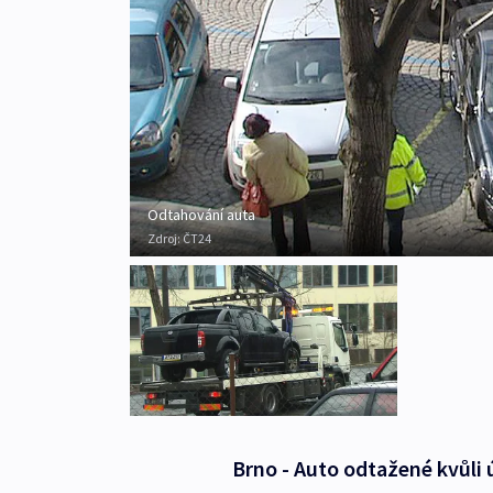
Odtahování auta
Zdroj:
ČT24
Brno - Auto odtažené kvůli 