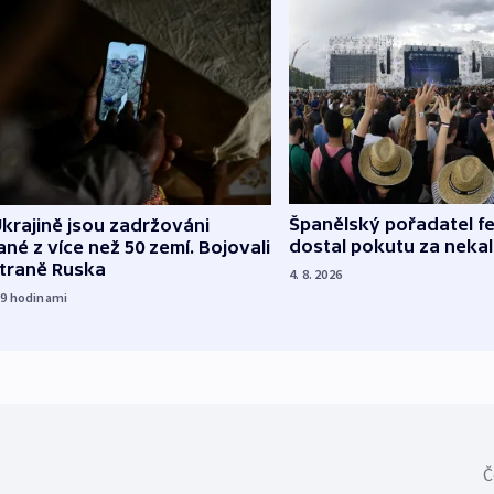
Španělský pořadatel fe
krajině jsou zadržováni
dostal pokutu za nekal
né z více než 50 zemí. Bojovali
straně Ruska
4. 8. 2026
19
hodinami
Č