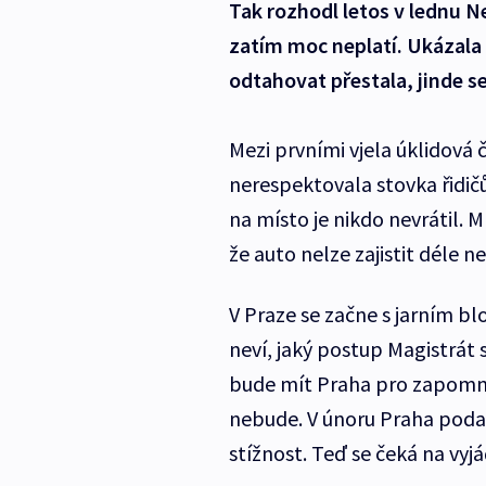
Tak rozhodl letos v lednu Ne
zatím moc neplatí. Ukázala 
odtahovat přestala, jinde se 
Mezi prvními vjela úklidová 
nerespektovala stovka řidič
na místo je nikdo nevrátil. 
že auto nelze zajistit déle 
V Praze se začne s jarním b
neví, jaký postup Magistrát 
bude mít Praha pro zapomně
nebude. V únoru Praha podal
stížnost. Teď se čeká na vyj