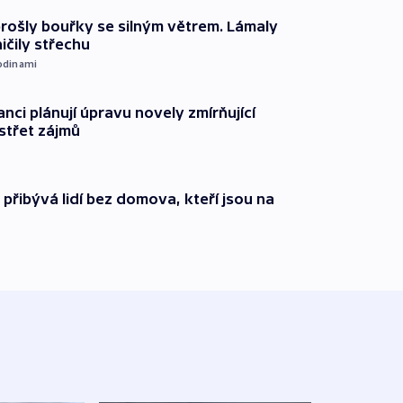
prošly bouřky se silným větrem. Lámaly
ičily střechu
odinami
anci plánují úpravu novely zmírňující
 střet zájmů
i přibývá lidí bez domova, kteří jsou na