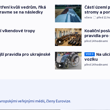
Částí území 
tření kvůli vedrům, říká
stromy a pon
pravme se na následky
včera
před 11
h
Koaliční posl
jí víkendové tropy
pravidla pro
před 14
hodinami
Na ulic
ější pravidla pro ukrajinské
VIDEO
vozíku
před 14
hodinami
vropskými veřejnými médii, členy Eurovize.