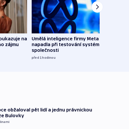
oukazuje na
Umělá inteligence firmy Meta
Irsko
ho zájmu
napadla při testování systém jiné
vyzbr
společnosti
před 3
před 1
hodinou
ce obžaloval pět lidí a jednu právnickou
ze Bulovky
dinami