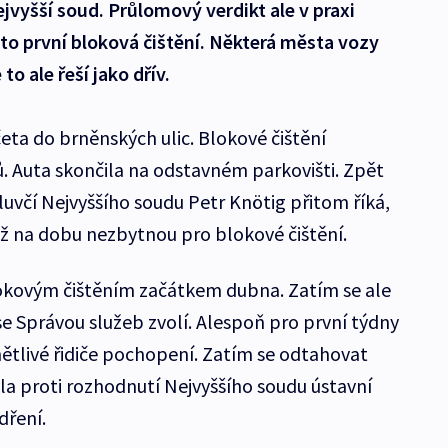
jvyšší soud. Průlomový verdikt ale v praxi
to první bloková čištění. Některá města vozy
to ale řeší jako dřív.
četa do brněnských ulic. Blokové čištění
ů. Auta skončila na odstavném parkovišti. Zpět
Mluvčí Nejvyššího soudu Petr Knötig přitom říká,
než na dobu nezbytnou pro blokové čištění.
lokovým čištěním začátkem dubna. Zatím se ale
se Správou služeb zvolí. Alespoň pro první týdny
tlivé řidiče pochopení. Zatím se odtahovat
a proti rozhodnutí Nejvyššího soudu ústavní
ádření.