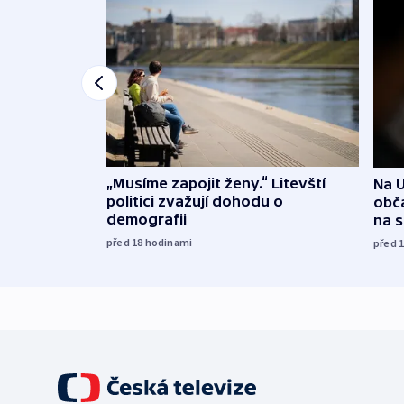
„Musíme zapojit ženy.“ Litevští
Na U
politici zvažují dohodu o
obča
demografii
na 
před 18
hodinami
před 