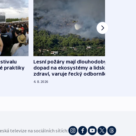
stivalu
Lesní požáry mají dlouhodobý
Ukraj
é praktiky
dopad na ekosystémy a lidské
Franc
zdraví, varuje řecký odborník
požá
4. 8. 2026
3. 8. 20
eská televize na sociálních sítích: