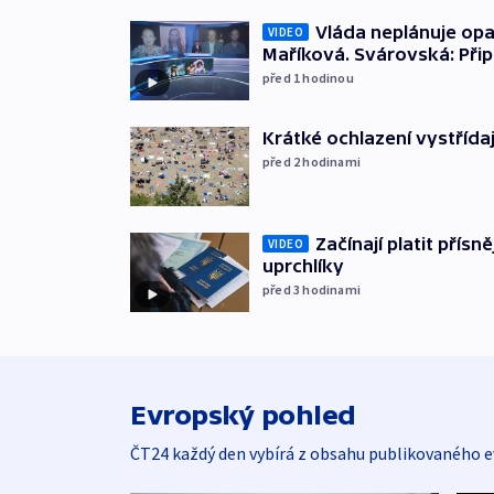
Vláda neplánuje opa
VIDEO
Maříková. Svárovská: Při
před 1
hodinou
Krátké ochlazení vystřída
před 2
hodinami
Začínají platit přísn
VIDEO
uprchlíky
před 3
hodinami
Evropský pohled
ČT24 každý den vybírá z obsahu publikovaného e