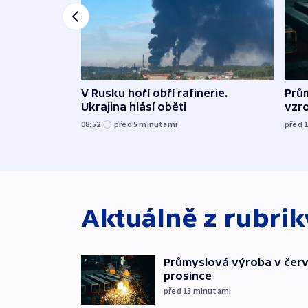
V Rusku hoří obří rafinerie.
Prů
Ukrajina hlásí oběti
vzro
08:52
před 5
minutami
před 
Aktuálně z rubri
Průmyslová výroba v červ
prosince
před 15
minutami