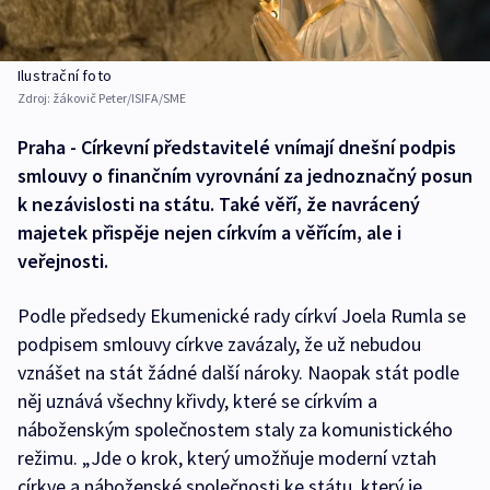
Ilustrační foto
Zdroj:
žákovič Peter/ISIFA/SME
Praha - Církevní představitelé vnímají dnešní podpis
smlouvy o finančním vyrovnání za jednoznačný posun
k nezávislosti na státu. Také věří, že navrácený
majetek přispěje nejen církvím a věřícím, ale i
veřejnosti.
Podle předsedy Ekumenické rady církví Joela Rumla se
podpisem smlouvy církve zavázaly, že už nebudou
vznášet na stát žádné další nároky. Naopak stát podle
něj uznává všechny křivdy, které se církvím a
náboženským společnostem staly za komunistického
režimu. „Jde o krok, který umožňuje moderní vztah
církve a náboženské společnosti ke státu, který je