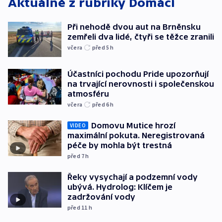
Aktuálně z rubriky
Domácí
Při nehodě dvou aut na Brněnsku
zemřeli dva lidé, čtyři se těžce zranili
včera
před 5
h
Účastníci pochodu Pride upozorňují
na trvající nerovnosti i společenskou
atmosféru
včera
před 6
h
Domovu Mutice hrozí
VIDEO
maximální pokuta. Neregistrovaná
péče by mohla být trestná
před 7
h
Řeky vysychají a podzemní vody
ubývá. Hydrolog: Klíčem je
zadržování vody
před 11
h