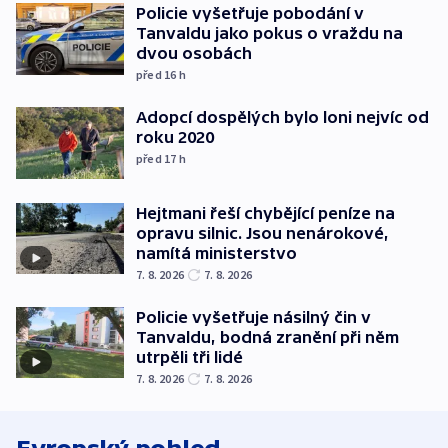
Policie vyšetřuje pobodání v
Tanvaldu jako pokus o vraždu na
dvou osobách
před 16
h
Adopcí dospělých bylo loni nejvíc od
roku 2020
před 17
h
Hejtmani řeší chybějící peníze na
opravu silnic. Jsou nenárokové,
namítá ministerstvo
7. 8. 2026
7. 8. 2026
Policie vyšetřuje násilný čin v
Tanvaldu, bodná zranění při něm
utrpěli tři lidé
7. 8. 2026
7. 8. 2026