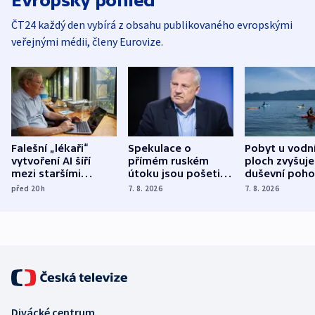
Evropský pohled
ČT24 každý den vybírá z obsahu publikovaného evropskými
veřejnými médii, členy Eurovize.
Falešní „lékaři“
Spekulace o
Pobyt u vodn
vytvoření AI šíří
přímém ruském
ploch zvyšuje
mezi staršími
útoku jsou pošetilé,
duševní poho
Poláky nebezpečné
míní estonský
ukázala
před 20
h
7. 8. 2026
7. 8. 2026
zdravotní rady
bezpečnostní
mezinárodní 
expert
Divácké centrum