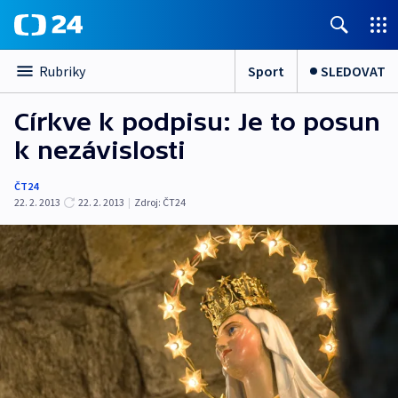
Sport
SLEDOVAT
Rubriky
Církve k podpisu: Je to posun
k nezávislosti
ČT24
22. 2. 2013
22. 2. 2013
|
Zdroj:
ČT24