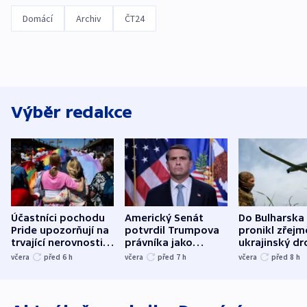
Domácí
Archiv
ČT24
Výběr redakce
Účastníci pochodu
Americký Senát
Do Bulharska
Pride upozorňují na
potvrdil Trumpova
pronikl zřejm
trvající nerovnosti i
právníka jako
ukrajinský dr
společenskou
ministra
explodoval k
včera
před 6
h
včera
před 7
h
včera
před 8
h
atmosféru
spravedlnosti
od plynovod