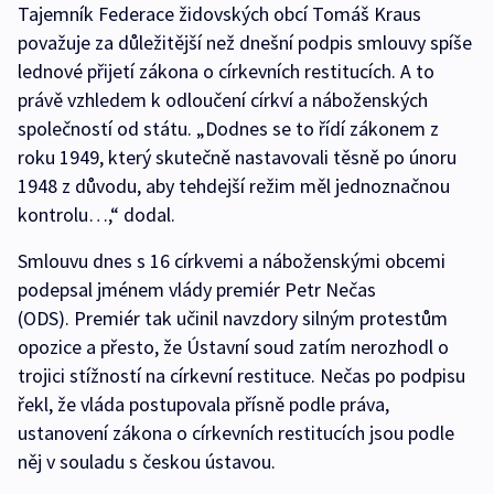
Tajemník Federace židovských obcí Tomáš Kraus
považuje za důležitější než dnešní podpis smlouvy spíše
lednové přijetí zákona o církevních restitucích. A to
právě vzhledem k odloučení církví a náboženských
společností od státu. „Dodnes se to řídí zákonem z
roku 1949, který skutečně nastavovali těsně po únoru
1948 z důvodu, aby tehdejší režim měl jednoznačnou
kontrolu…,“ dodal.
Smlouvu dnes s 16 církvemi a náboženskými obcemi
podepsal jménem vlády premiér Petr Nečas
(ODS). Premiér tak učinil navzdory silným protestům
opozice a přesto, že Ústavní soud zatím nerozhodl o
trojici stížností na církevní restituce. Nečas po podpisu
řekl, že vláda postupovala přísně podle práva,
ustanovení zákona o církevních restitucích jsou podle
něj v souladu s českou ústavou.