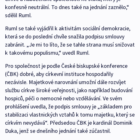
konfesně neutrální. To dnes také na jednání zaznělo,“
sdělil Ruml.
Ruml se také vyjádřil k aktivitám sociální demokracie,
která se do poslední chvíle snažila podpisu smlouvy
zabránit. „Je mi to líto, že se tahle strana musí snižovat
k takovému populismu,“ uvedl Ruml.
Pro společnost je podle České biskupské konference
(ČBK) dobré, aby církevní instituce hospodařily
nezávisle. Majetkové narovnání umožní dále rozvíjet
službu církve široké veřejnosti, jako například budování
hospiců, péči o nemocné nebo vzdělávání. Ve svém
prohlášení uvedla, že podpis smlouvy je „základem pro
stabilizaci vlastnických vztahů k tomu majetku, který se
církvím nevydává“. Předsedou ČBK je kardinál Dominik
Duka, jenž se dnešního jednání také zúčastnil.