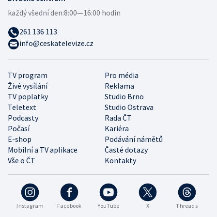
každý všední den:
8:00—16:00 hodin
261 136 113
info@ceskatelevize.cz
TV program
Pro média
Živé vysílání
Reklama
TV poplatky
Studio Brno
Teletext
Studio Ostrava
Podcasty
Rada ČT
Počasí
Kariéra
E-shop
Podávání námětů
Mobilní a TV aplikace
Časté dotazy
Vše o ČT
Kontakty
Instagram
Facebook
YouTube
X
Threads