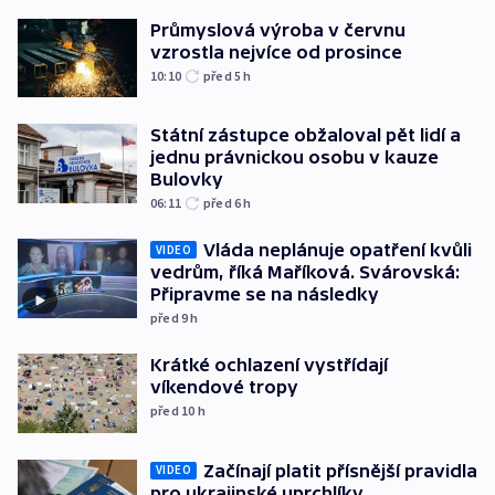
Průmyslová výroba v červnu
vzrostla nejvíce od prosince
10:10
před 5
h
Státní zástupce obžaloval pět lidí a
jednu právnickou osobu v kauze
Bulovky
06:11
před 6
h
Vláda neplánuje opatření kvůli
VIDEO
vedrům, říká Maříková. Svárovská:
Připravme se na následky
před 9
h
Krátké ochlazení vystřídají
víkendové tropy
před 10
h
Začínají platit přísnější pravidla
VIDEO
pro ukrajinské uprchlíky