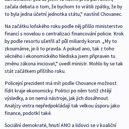
začala debata o tom, že bychom to vrátili zpátky, že by
to byla jedna účetní jednotka státu,“ nastínil Chovanec.
Na začátku loňského roku podle něj přišlo ministerstvo
financí s novelou o centralizaci financování policie. Krok
by podle resortu ušetřil až půl miliardy korun. „My to
zkoumáme, je-li to pravda. A pokud ano, tak z toho
věcného i ekonomického hlediska jsem připraven tu
změnu zákona iniciovat,“ uvedl ministr. Mohlo by se tak
stát začátkem příštího roku.
Policejní prezident má mít podle Chovance možnost
řídit kraje ekonomicky. Politici po něm totiž chtějí
výsledky, a on nemá nástroje, jak jich dosáhnout.
Analýzy vnitra nepředpokládají tak velkou úsporu jako
finance, podotkl také.
Sociální demokraté, hnutí ANO a lidovci se v koaliční