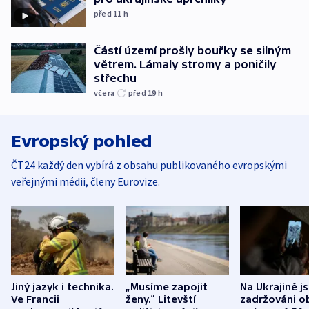
před 11
h
Částí území prošly bouřky se silným
větrem. Lámaly stromy a poničily
střechu
včera
před 19
h
Evropský pohled
ČT24 každý den vybírá z obsahu publikovaného evropskými
veřejnými médii, členy Eurovize.
Jiný jazyk i technika.
„Musíme zapojit
Na Ukrajině j
Ve Francii
ženy.“ Litevští
zadržováni o