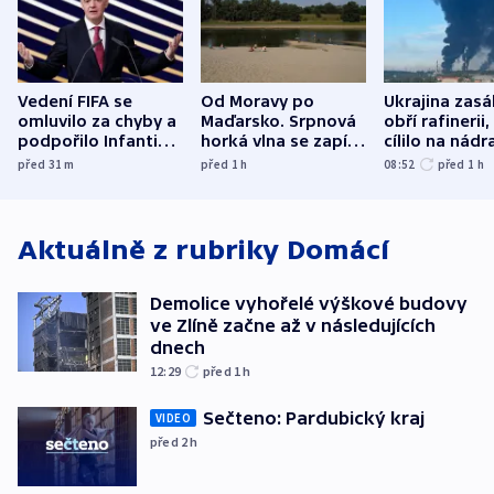
Vedení FIFA se
Od Moravy po
Ukrajina zasá
omluvilo za chyby a
Maďarsko. Srpnová
obří rafinerii
podpořilo Infantina.
horká vlna se zapíše
cílilo na nádra
UEFA trvá na
do dějin
autobus
před 31
m
před 1
h
08:52
před 1
h
bojkotu
klimatologie
Aktuálně z rubriky
Domácí
Demolice vyhořelé výškové budovy
ve Zlíně začne až v následujících
dnech
12:29
před 1
h
Sečteno: Pardubický kraj
VIDEO
před 2
h