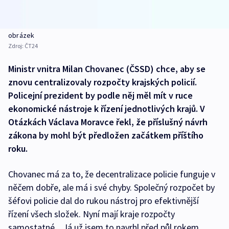
obrázek
Zdroj:
ČT24
Ministr vnitra Milan Chovanec (ČSSD) chce, aby se
znovu centralizovaly rozpočty krajských policií.
Policejní prezident by podle něj měl mít v ruce
ekonomické nástroje k řízení jednotlivých krajů. V
Otázkách Václava Moravce řekl, že příslušný návrh
zákona by mohl být předložen začátkem příštího
roku.
Chovanec má za to, že decentralizace policie funguje v
něčem dobře, ale má i své chyby. Společný rozpočet by
šéfovi policie dal do rukou nástroj pro efektivnější
řízení všech složek. Nyní mají kraje rozpočty
samostatné. „Já už jsem to navrhl před půl rokem,