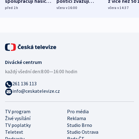
spolupracují hasiči z
politici zvažují
z více než 50 
různých zemí
dohodu o
Bojovali na s
před 2
h
včera v 16:00
včera v 14:37
demografii
Ruska
Divácké centrum
každý všední den:
8:00—16:00 hodin
261 136 113
info@ceskatelevize.cz
TV program
Pro média
Živé vysílání
Reklama
TV poplatky
Studio Brno
Teletext
Studio Ostrava
Podcasty
Rada ČT