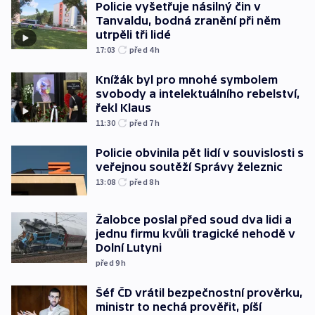
Policie vyšetřuje násilný čin v
Tanvaldu, bodná zranění při něm
utrpěli tři lidé
17:03
před 4
h
Knížák byl pro mnohé symbolem
svobody a intelektuálního rebelství,
řekl Klaus
11:30
před 7
h
Policie obvinila pět lidí v souvislosti s
veřejnou soutěží Správy železnic
13:08
před 8
h
Žalobce poslal před soud dva lidi a
jednu firmu kvůli tragické nehodě v
Dolní Lutyni
před 9
h
Šéf ČD vrátil bezpečnostní prověrku,
ministr to nechá prověřit, píší