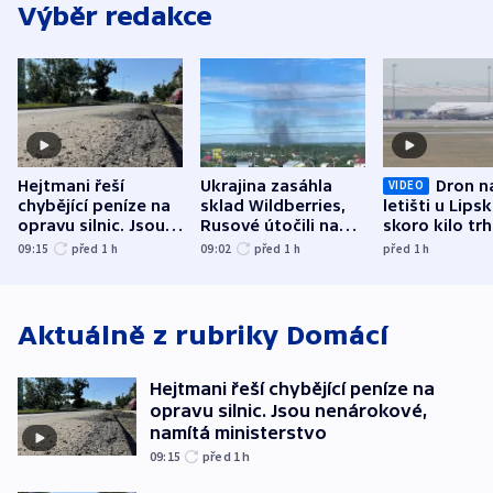
Výběr redakce
Hejtmani řeší
Ukrajina zasáhla
Dron n
VIDEO
chybějící peníze na
sklad Wildberries,
letišti u Lips
opravu silnic. Jsou
Rusové útočili na
skoro kilo trh
nenárokové, namítá
trh, hasiče či
indicie ukazuj
09:15
před 1
h
09:02
před 1
h
před 1
h
ministerstvo
stadion
Rusko
Aktuálně z rubriky
Domácí
Hejtmani řeší chybějící peníze na
opravu silnic. Jsou nenárokové,
namítá ministerstvo
09:15
před 1
h