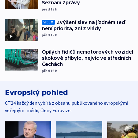
Seznam Zprávy
před 12
h
Zvýšení slev na jízdném teď
VIDEO
není priorita, zní z vlády
před 15
h
Opilých řidičů nemotorových vozidel
skokově přibylo, nejvíc ve středních
Čechách
před 16
h
Evropský pohled
ČT24 každý den vybírá z obsahu publikovaného evropskými
veřejnými médii, členy Eurovize.