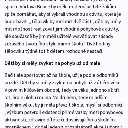
sportu Václava Bunce by měli moderní učitelé žákům
spíše pomáhat, aby si vybrali vhodnou aktivitu, která je
bude bavit. „Tělocvik by měl mít dvě části, děti by měly
mít možnost realizovat jim vhodné pohybové aktivity,
ale současně by jim měli učitelé vysvětlovat zásady
zdravého životního stylu mimo školu.“ Dvě hodiny
tělocviku týdně totiž dětem rozhodně nestačí.
Děti by si měly zvykat na pohyb už od mala
Začít ale sportovat až na škole, už je podle odborníků
pozdě. Děti by si měly zvykat na pohyb už v útlém věku.
V prvním klíčovém období, tedy ve věku jednoho až tří
let, hraje úlohu rodina. Ve druhém, tedy mladším
školním věku, by ji měla převzít škola, myslí si odborníci.
„Výzkum potvrdil existenci přímé vazby mezi pohybovou
aktivností, zdravím dítěte či dospívajícího a školním
prospěchem,“ dodal jeden z organizátorů akce Lubomír