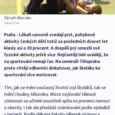
Žáci při tělocviku
Zdroj:
ČT24
Praha - Lékaři varovně zvedají prst, pohybové
aktivity českých dětí totiž za posledních dvacet let
klesly asi o 30 procent. A dospělí prý omezili své
fyzické aktivity ještě více. Nejčastěji lidé uvádějí, že
na sportování nemají čas. Na semináři Tělopraha
proto chtějí odborníci diskutovat, jak školáky ke
sportování více motivovat.
Tím, jak se mění současný životní styl školáků, tak se
mění i hodiny tělocviku. Místo zvyšování tělesné
zdatnosti se učitelé soustředí spíše na prevenci nemocí
a obezity. I tak ale převládá známkování podle výsledků
v testech. Podle děkana Fakulty tělesné výchovy a