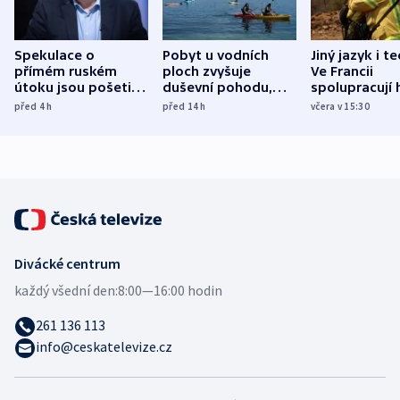
Spekulace o
Pobyt u vodních
Jiný jazyk i t
přímém ruském
ploch zvyšuje
Ve Francii
útoku jsou pošetilé,
duševní pohodu,
spolupracují h
míní estonský
ukázala
různých zemí
před 4
h
před 14
h
včera v 15:30
bezpečnostní
mezinárodní studie
expert
Divácké centrum
každý všední den:
8:00—16:00 hodin
261 136 113
info@ceskatelevize.cz