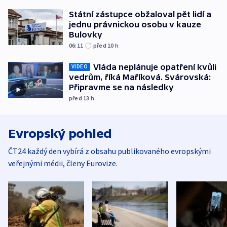
Státní zástupce obžaloval pět lidí a
jednu právnickou osobu v kauze
Bulovky
06:11
před 10
h
Vláda neplánuje opatření kvůli
VIDEO
vedrům, říká Maříková. Svárovská:
Připravme se na následky
před 13
h
Evropský pohled
ČT24 každý den vybírá z obsahu publikovaného evropskými
veřejnými médii, členy Eurovize.