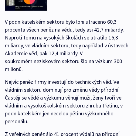
V podnikatelském sektoru bylo loni utraceno 60,3
procenta všech peněz na vědu, tedy asi 42,7 miliardy.
Naproti tomu na vysokých školách se utratilo 15,3
miliardy, ve vládním sektoru, tedy například v ústavech
Akademie věd, pak 12,4 miliardy. V
soukromém neziskovém sektoru šlo na výzkum 300
milionů.
Nejvíc peněz firmy investují do technických věd. Ve
vládním sektoru dominují pro změnu vědy přírodní.
Častěji se vědě a výzkumu věnují muži, ženy tvoří ve
vládním a vysokoškolském sektoru zhruba třetinu, v
podnikatelském jen necelou pětinu výzkumného
personálu.
Z veřejných peněz šlo 41 procent výdajů na přírodní