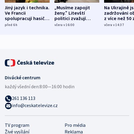
Jiný jazyk i technika.
„Musíme zapojit
Na Ukrajině j
Ve Francii
ženy.“ Litevští
zadržováni o
spolupracují hasiči z
politici zvažují
z více než 50 
různých zemí
dohodu o
Bojovali na s
před 6
h
včera v 16:00
včera v 14:37
demografii
Ruska
Divácké centrum
každý všední den:
8:00—16:00 hodin
261 136 113
info@ceskatelevize.cz
TV program
Pro média
Živé vysílání
Reklama