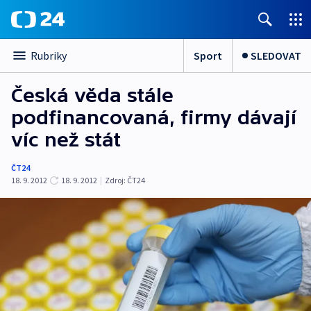
Sport
SLEDOVAT
Rubriky
Česká věda stále
podfinancovaná, firmy dávají
víc než stát
ČT24
18. 9. 2012
18. 9. 2012
|
Zdroj:
ČT24