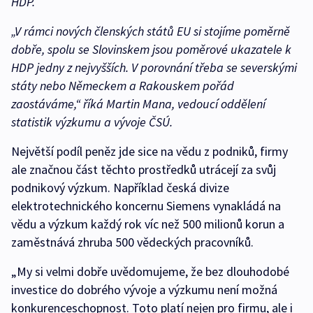
HDP.
„V rámci nových členských států EU si stojíme poměrně
dobře, spolu se Slovinskem jsou poměrové ukazatele k
HDP jedny z nejvyšších. V porovnání třeba se severskými
státy nebo Německem a Rakouskem pořád
zaostáváme,“ říká Martin Mana, vedoucí oddělení
statistik výzkumu a vývoje ČSÚ.
Největší podíl peněz jde sice na vědu z podniků, firmy
ale značnou část těchto prostředků utrácejí za svůj
podnikový výzkum. Například česká divize
elektrotechnického koncernu Siemens vynakládá na
vědu a výzkum každý rok víc než 500 milionů korun a
zaměstnává zhruba 500 vědeckých pracovníků.
„My si velmi dobře uvědomujeme, že bez dlouhodobé
investice do dobrého vývoje a výzkumu není možná
konkurenceschopnost. Toto platí nejen pro firmu, ale i