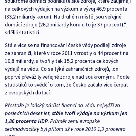
soukromé domácí podnikatelské zdroje, které zaujímají
na celkových výdajích na výzkum a vývoj 46,9 procenta
(33,2 miliardy korun). Na druhém místě jsou veřejné
domácí zdroje (26,2 miliardy korun, to je 37 procent),“
sdělili statistici.
Stále více se na financování české vědy podílejí zdroje
ze zahraničí, které v roce 2011 vzrostly o 44 procent na
10,8 miliardy, a tvořily tak 15,2 procenta celkových
výdajů na vědu. Co se týká zahraničních zdrojů, loni
poprvé převážily veřejné zdroje nad soukromými. Podle
statistiků to svědčí o tom, že Česko začalo více čerpat
z evropských dotací.
Přestože je loňský nárůst financí na vědu nejvyšší za
posledních deset let,
stále tvoří výdaje na výzkum jen
1,86 procenta HDP
. Průměr zemí evropské
sedmadvacítky byl přitom už v roce 2010 1,9 procenta