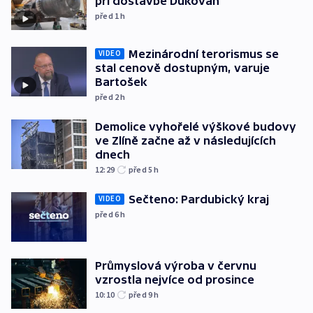
při dostavbě Dukovan
před 1
h
Mezinárodní terorismus se
VIDEO
stal cenově dostupným, varuje
Bartošek
před 2
h
Demolice vyhořelé výškové budovy
ve Zlíně začne až v následujících
dnech
12:29
před 5
h
Sečteno: Pardubický kraj
VIDEO
před 6
h
Průmyslová výroba v červnu
vzrostla nejvíce od prosince
10:10
před 9
h