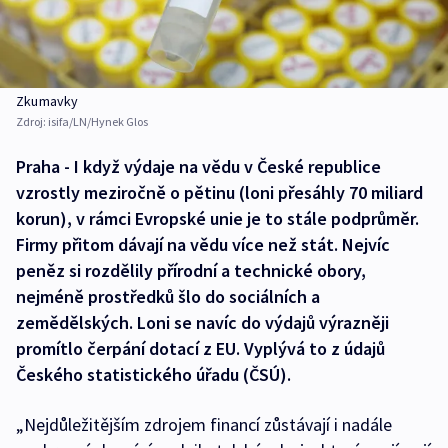
Zkumavky
Zdroj:
isifa/LN/Hynek Glos
Praha - I když výdaje na vědu v České republice
vzrostly meziročně o pětinu (loni přesáhly 70 miliard
korun), v rámci Evropské unie je to stále podprůměr.
Firmy přitom dávají na vědu více než stát. Nejvíc
peněz si rozdělily přírodní a technické obory,
nejméně prostředků šlo do sociálních a
zemědělských. Loni se navíc do výdajů výrazněji
promítlo čerpání dotací z EU. Vyplývá to z údajů
Českého statistického úřadu (ČSÚ).
„Nejdůležitějším zdrojem financí zůstávají i nadále