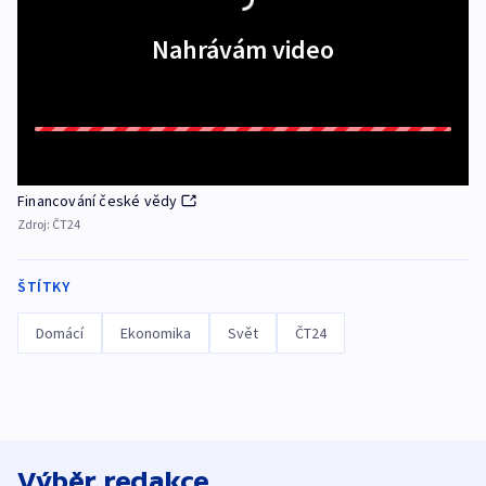
Nahrávám video
Financování české vědy
Zdroj:
ČT24
ŠTÍTKY
Domácí
Ekonomika
Svět
ČT24
Výběr redakce