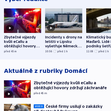
Zbytečné výjezdy
Incidenty s drony na
Klimatický b
kvůli eCallu a
letišti v Lipsku
Maďarů. Lidé 
obtěžující hovory
vyšetřuje Německo
podniky šetří
zdržují záchranáře
jako úmyslný pokus
omezuje se d
před 45
m
10:56
před 1
h
12:08
před 1
h
o způsobení
i svícení
exploze
Aktuálně z rubriky
Domácí
Zbytečné výjezdy kvůli eCallu a
obtěžující hovory zdržují záchranáře
před 45
m
České firmy usilují o zakázky
VIDEO