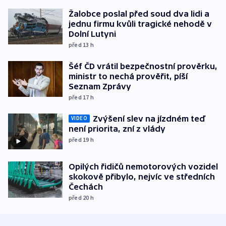
Žalobce poslal před soud dva lidi a
jednu firmu kvůli tragické nehodě v
Dolní Lutyni
před 13
h
Šéf ČD vrátil bezpečnostní prověrku,
ministr to nechá prověřit, píší
Seznam Zprávy
před 17
h
Zvýšení slev na jízdném teď
VIDEO
není priorita, zní z vlády
před 19
h
Opilých řidičů nemotorových vozidel
skokově přibylo, nejvíc ve středních
Čechách
před 20
h