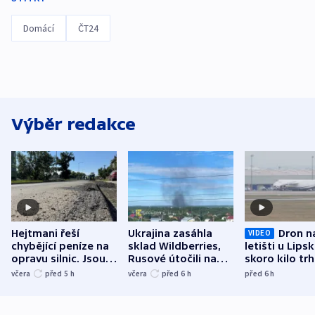
Domácí
ČT24
Výběr redakce
Hejtmani řeší
Ukrajina zasáhla
Dron n
VIDEO
chybějící peníze na
sklad Wildberries,
letišti u Lips
opravu silnic. Jsou
Rusové útočili na
skoro kilo trh
nenárokové, namítá
trh, hasiče či
indicie ukazuj
včera
před 5
h
včera
před 6
h
před 6
h
ministerstvo
stadion
Rusko