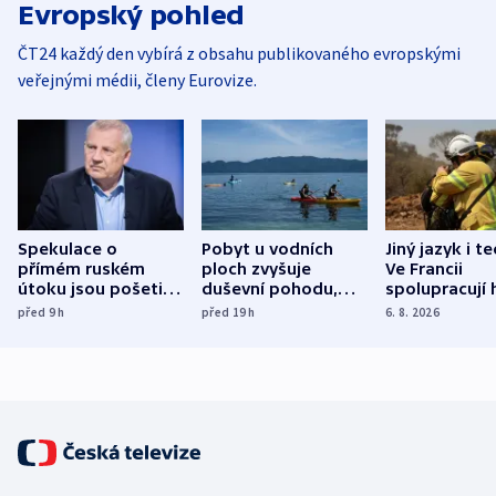
Evropský pohled
ČT24 každý den vybírá z obsahu publikovaného evropskými
veřejnými médii, členy Eurovize.
Spekulace o
Pobyt u vodních
Jiný jazyk i t
přímém ruském
ploch zvyšuje
Ve Francii
útoku jsou pošetilé,
duševní pohodu,
spolupracují h
míní estonský
ukázala
různých zemí
před 9
h
před 19
h
6. 8. 2026
bezpečnostní
mezinárodní studie
expert