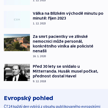
1. 12. 2023
Válka na Blízkém východě minutu po
minutě: říjen 2023
1. 12. 2023
Za smrt pacientky ve zlínské
nemocnici může personál,
konkrétního viníka ale policisté
nenašli
16. 1. 2020
Před 30 lety se snídalo u
Mitterranda. Husák musel počkat,
přednost dostal Havel
9. 12. 2018
Evropský pohled
ČT24 každý den vybírá z obsahu publikovaného evropskými