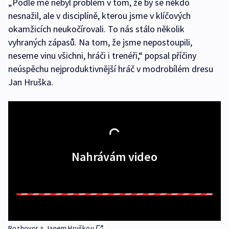
„Podle mě nebyl problém v tom, že by se někdo
nesnažil, ale v disciplíně, kterou jsme v klíčových
okamžicích neukočírovali. To nás stálo několik
vyhraných zápasů. Na tom, že jsme nepostoupili,
neseme vinu všichni, hráči i trenéři,“ popsal příčiny
neúspěchu nejproduktivnější hráč v modrobílém dresu
Jan Hruška.
Nahrávám video
Rozhovor s Janem Hruškou