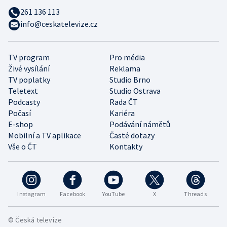
261 136 113
info@ceskatelevize.cz
TV program
Pro média
Živé vysílání
Reklama
TV poplatky
Studio Brno
Teletext
Studio Ostrava
Podcasty
Rada ČT
Počasí
Kariéra
E-shop
Podávání námětů
Mobilní a TV aplikace
Časté dotazy
Vše o ČT
Kontakty
Instagram
Facebook
YouTube
X
Threads
© Česká televize