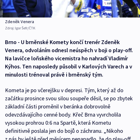
Zdeněk Venera
Zdroj:
Igor Šefr/ČTK
Brno - U brněnské Komety končí trenér Zdeněk
Venera, odvoláním odnesl neúspěch v boji o play-off.
Na lavičce loňského vicemistra ho nahradí Vladimír
Kýhos. Ten naposledy působil v Karlových Varech a v
minulosti trénoval právě i brněnský tým.
Kometa je po včerejšku v depresi. Tým, který až do
začátku prosince svou silou soupeře děsil, se po zbytek
základní části proměnil v beránka dobrovolně
odevzdávajícího cenné body. Křeč Brna vyvrcholila
vysokou prohrou 0:6 na Spartě, která Kometu
definitivně poslala jen do bojů o záchranu. „Nikoho
z nás by ještě před měsícem nenapadlo, že do play-off