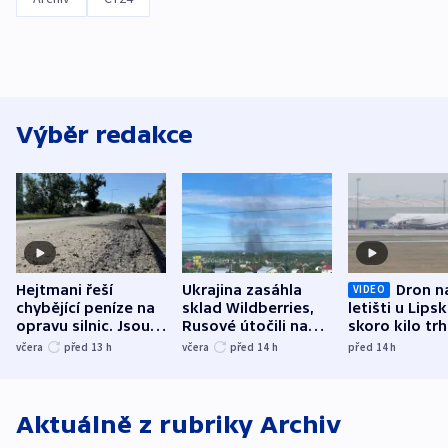
Výběr redakce
Hejtmani řeší
Ukrajina zasáhla
Dron n
VIDEO
chybějící peníze na
sklad Wildberries,
letišti u Lips
opravu silnic. Jsou
Rusové útočili na
skoro kilo trh
nenárokové, namítá
trh, hasiče či
indicie ukazuj
včera
před 13
h
včera
před 14
h
před 14
h
ministerstvo
stadion
Rusko
Aktuálně z rubriky
Archiv