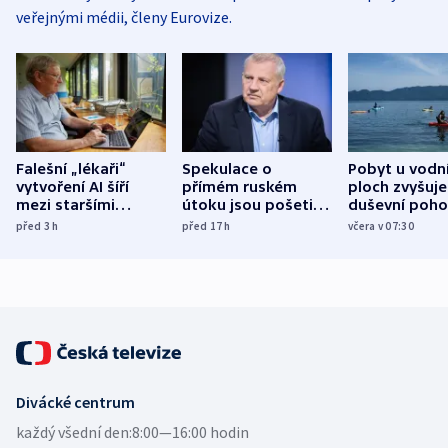
veřejnými médii, členy Eurovize.
Falešní „lékaři“
Spekulace o
Pobyt u vodn
vytvoření AI šíří
přímém ruském
ploch zvyšuje
mezi staršími
útoku jsou pošetilé,
duševní poho
Poláky nebezpečné
míní estonský
ukázala
před 3
h
před 17
h
včera v 07:30
zdravotní rady
bezpečnostní
mezinárodní 
expert
Divácké centrum
každý všední den:
8:00—16:00 hodin