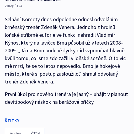
Zdroj:
ČT24
Selhání Komety dnes odpoledne odnesl odvoláním
brněnský trenér Zdeněk Venera. Jednoho z hrdinů
loňské stříbrné euforie ve funkci nahradil Vladimír
Kýhos, který na lavičce Brna působil už v letech 2008–
2009. „Já na Brno budu vždycky rád vzpomínat hlavně
kvůli tomu, co jsme zde zažili v loňské sezóně. O to víc
mě mrzí, že se to letos nepovedlo. Brno je hokejové
město, které si postup zasloužilo,“ shrnul odvolaný
trenér Zdeněk Venera.
První úkol pro nového trenéra je jasný – uhájit v planout
devítibodový náskok na barážové příčky.
ŠTÍTKY
Archiv
ČT24