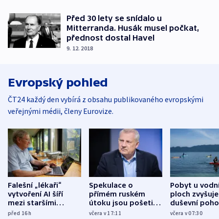
Před 30 lety se snídalo u
Mitterranda. Husák musel počkat,
přednost dostal Havel
9. 12. 2018
Evropský pohled
ČT24 každý den vybírá z obsahu publikovaného evropskými
veřejnými médii, členy Eurovize.
Falešní „lékaři“
Spekulace o
Pobyt u vodn
vytvoření AI šíří
přímém ruském
ploch zvyšuje
mezi staršími
útoku jsou pošetilé,
duševní poho
Poláky nebezpečné
míní estonský
ukázala
před 16
h
včera v 17:11
včera v 07:30