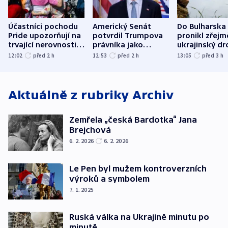
Účastníci pochodu
Americký Senát
Do Bulharska
Pride upozorňují na
potvrdil Trumpova
pronikl zřejm
trvající nerovnosti i
právníka jako
ukrajinský dr
společenskou
ministra
explodoval k
12:02
před 2
h
12:53
před 2
h
13:05
před 3
h
atmosféru
spravedlnosti
od plynovod
Aktuálně z rubriky
Archiv
Zemřela „česká Bardotka“ Jana
Brejchová
6. 2. 2026
6. 2. 2026
Le Pen byl mužem kontroverzních
výroků a symbolem
7. 1. 2025
Ruská válka na Ukrajině minutu po
minutě