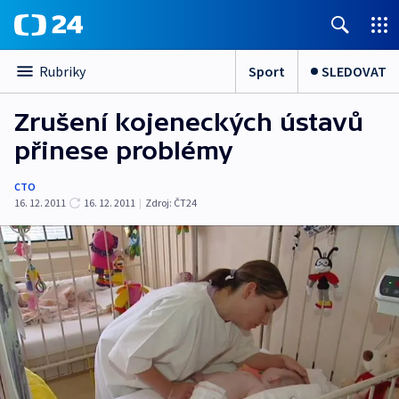
Sport
SLEDOVAT
Rubriky
Zrušení kojeneckých ústavů
přinese problémy
CTO
16. 12. 2011
16. 12. 2011
|
Zdroj:
ČT24