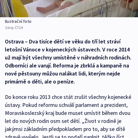
Ilustrační foto
Zdroj:
ČT24
Ostrava – Dva tisíce dětí ve věku do tří let stráví
letošní Vánoce v kojeneckých ústavech. V roce 2014
už mají být všechny umístěné v náhradních rodinách.
Odborníci ale varují. Reforma je zbrklá a kampaně na
nové pěstouny můžou nalákat lidi, kterým nejde
primárně o děti, ale o peníze.
Do konce roku 2013 chce stát zrušit všechny kojenecké
ústavy. Pokud reformu schválí parlament a prezident,
Moravskoslezský kraj bude muset umístit během dvou
let do nových rodin osm set dětí. „Život v rodině je
jakýmsi základním předpokladem pro to, aby se dítě
zdravě vyvíjelo. Jestli se to podaří naplnit, těžko říct.