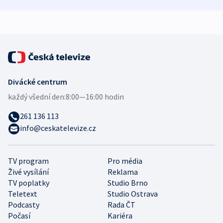
zdravotní rady
bezpečnostní
mezinárodní 
expert
Divácké centrum
každý všední den:
8:00—16:00 hodin
261 136 113
info@ceskatelevize.cz
TV program
Pro média
Živé vysílání
Reklama
TV poplatky
Studio Brno
Teletext
Studio Ostrava
Podcasty
Rada ČT
Počasí
Kariéra