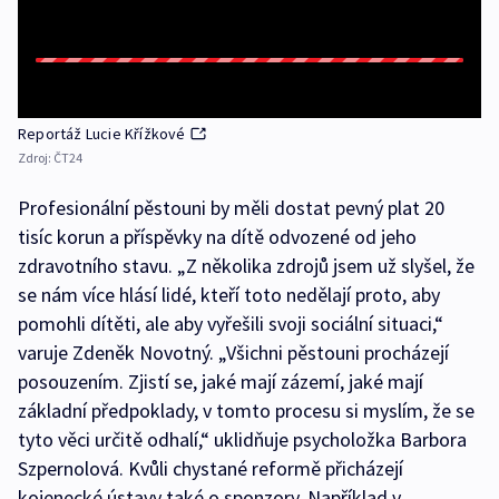
Reportáž Lucie Křížkové
Zdroj:
ČT24
Profesionální pěstouni by měli dostat pevný plat 20
tisíc korun a příspěvky na dítě odvozené od jeho
zdravotního stavu. „Z několika zdrojů jsem už slyšel, že
se nám více hlásí lidé, kteří toto nedělají proto, aby
pomohli dítěti, ale aby vyřešili svoji sociální situaci,“
varuje Zdeněk Novotný. „Všichni pěstouni procházejí
posouzením. Zjistí se, jaké mají zázemí, jaké mají
základní předpoklady, v tomto procesu si myslím, že se
tyto věci určitě odhalí,“ uklidňuje psycholožka Barbora
Szpernolová. Kvůli chystané reformě přicházejí
kojenecké ústavy také o sponzory. Například v