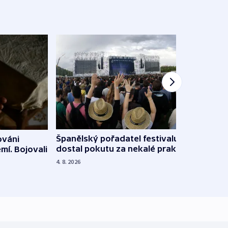
Španělský pořadatel festivalu
ováni
Lesn
dostal pokutu za nekalé praktiky
mí. Bojovali
dopa
zdrav
4. 8. 2026
4. 8. 20