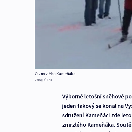
O zmrzlého Kameňáka
Zdroj:
ČT24
Výborné letošní sněhové po
jeden takový se konal na V
sdružení Kameňáci zde leto
zmrzlého Kameňáka. Soutěž j