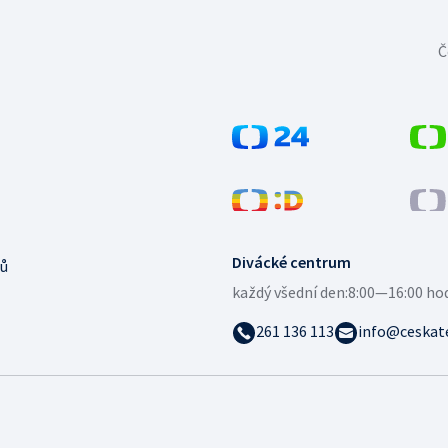
Č
Divácké centrum
ů
každý všední den:
8:00—16:00 ho
261 136 113
info@ceskate