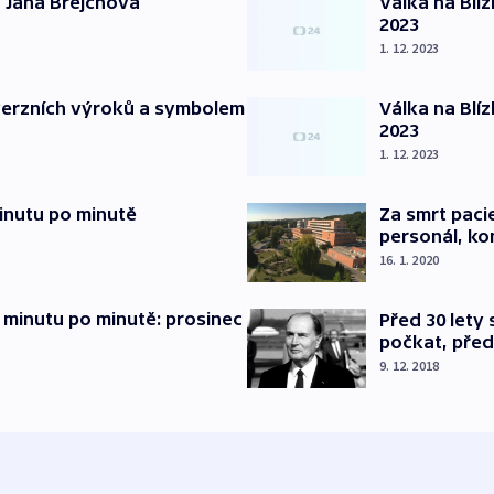
 Jana Brejchová
Válka na Blí
2023
1. 12. 2023
verzních výroků a symbolem
Válka na Blí
2023
1. 12. 2023
inutu po minutě
Za smrt paci
personál, kon
16. 1. 2020
 minutu po minutě: prosinec
Před 30 lety
počkat, před
9. 12. 2018