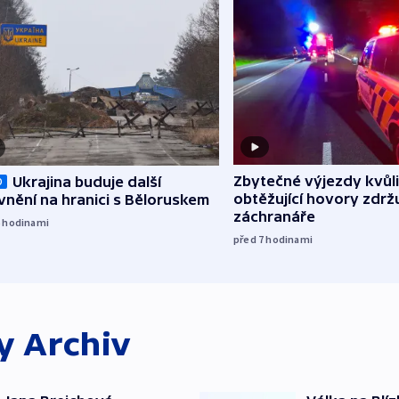
Zbytečné výjezdy kvůli
Ukrajina buduje další
O
obtěžující hovory zdržu
nění na hranici s Běloruskem
záchranáře
6
hodinami
před 7
hodinami
ky
Archiv