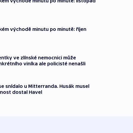
zkém východě minutu po minutě: listopad
zkém východě minutu po minutě: říjen
entky ve zlínské nemocnici může
krétního viníka ale policisté nenašli
 se snídalo u Mitterranda. Husák musel
nost dostal Havel