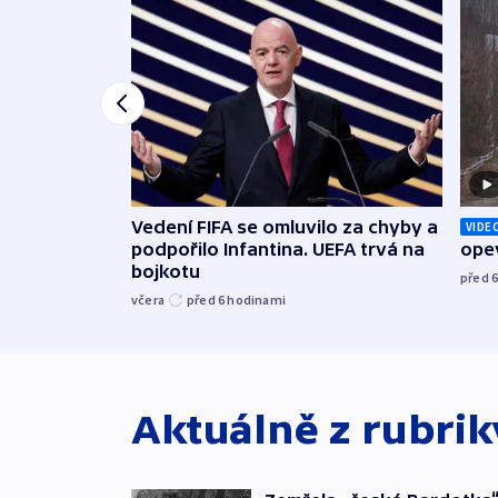
Vedení FIFA se omluvilo za chyby a
VIDE
podpořilo Infantina. UEFA trvá na
opev
bojkotu
před 
včera
před 6
hodinami
Aktuálně z rubri