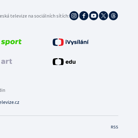
eská televize na sociálních sítích:
din
levize.cz
RSS