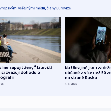
vropskými veřejnými médii, členy Eurovize.
íme zapojit ženy.“ Litevští
Na Ukrajině jsou zadrž
tici zvažují dohodu o
občané z více než 50 ze
ografii
na straně Ruska
026
5. 8. 2026