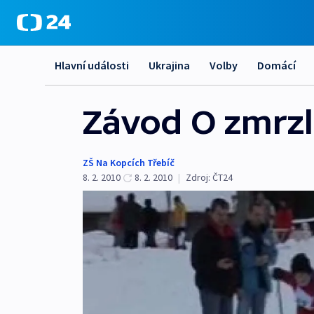
Hlavní události
Ukrajina
Volby
Domácí
Závod O zmrz
ZŠ Na Kopcích Třebíč
8. 2. 2010
8. 2. 2010
|
Zdroj:
ČT24