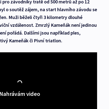
li pro závodníky tratě od 500 metrů až po 12
yl o soutěž zájem, na start hlavního závodu se
en. Muži běželi čtyři 3 kilometry dlouhé
oviční vzdálenost. Zmrzlý Kameňák není jedinou
ení pořádá. Dalšími jsou například ples,
tivý Kameňák či Pivní triatlon.
Nahrávám video