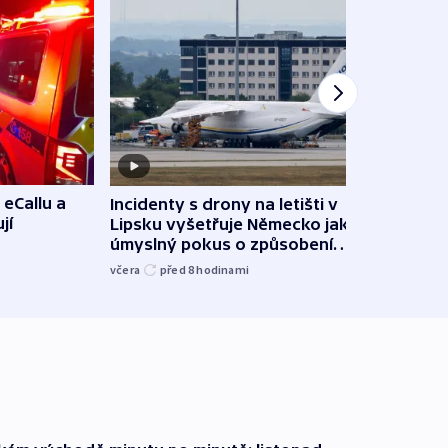
 eCallu a
Incidenty s drony na letišti v
Klima
jí
Lipsku vyšetřuje Německo jako
podn
úmyslný pokus o způsobení
i sví
exploze
včera
před 8
hodinami
včera