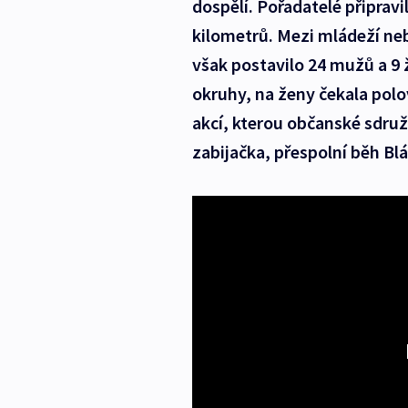
dospělí. Pořadatelé připravi
kilometrů. Mezi mládeží neb
však postavilo 24 mužů a 9 ž
okruhy, na ženy čekala pol
akcí, kterou občanské sdruž
zabijačka, přespolní běh Blá