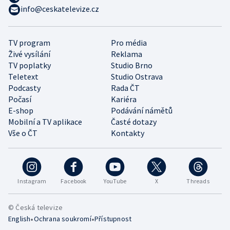
info@ceskatelevize.cz
TV program
Pro média
Živé vysílání
Reklama
TV poplatky
Studio Brno
Teletext
Studio Ostrava
Podcasty
Rada ČT
Počasí
Kariéra
E-shop
Podávání námětů
Mobilní a TV aplikace
Časté dotazy
Vše o ČT
Kontakty
Instagram
Facebook
YouTube
X
Threads
© Česká televize
•
•
English
Ochrana soukromí
Přístupnost