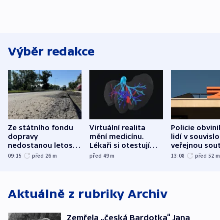
Výběr redakce
Ze státního fondu
Virtuální realita
Policie obvini
dopravy
mění medicínu.
lidí v souvislo
nedostanou letos
Lékaři si otestují
veřejnou sout
kraje na silnice ani
každý řez, říká
Správy železn
09:15
před 26
m
před 49
m
13:08
před 52
korunu, řekl Půta
český expert
Aktuálně z rubriky
Archiv
Zemřela „česká Bardotka“ Jana