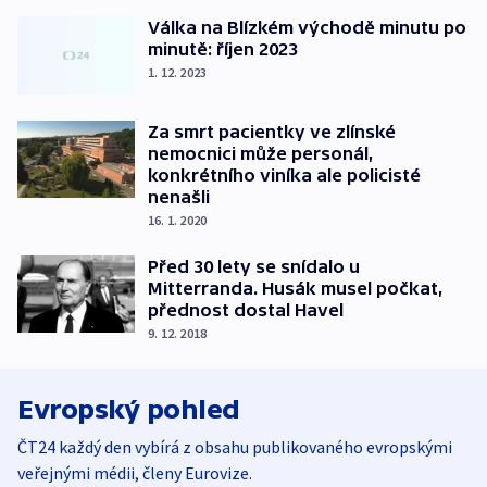
Válka na Blízkém východě minutu po
minutě: říjen 2023
1. 12. 2023
Za smrt pacientky ve zlínské
nemocnici může personál,
konkrétního viníka ale policisté
nenašli
16. 1. 2020
Před 30 lety se snídalo u
Mitterranda. Husák musel počkat,
přednost dostal Havel
9. 12. 2018
Evropský pohled
ČT24 každý den vybírá z obsahu publikovaného evropskými
veřejnými médii, členy Eurovize.