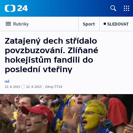
Sport
SLEDOVAT
Rubriky
Zatajený dech střídalo
povzbuzování. Zlíňané
hokejistům fandili do
poslední vteřiny
raš
22. 4. 2013
22. 4. 2013
|
Zdroj:
ČT24