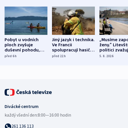
Pobyt u vodních
Jiný jazyk i technika.
„Musíme zapo
ploch zvyšuje
Ve Francii
ženy.“ Litevšt
duševní pohodu,
spolupracují hasiči z
politici zvažuj
ukázala
různých zemí
dohodu o
před 6
h
před 22
h
5. 8. 2026
mezinárodní studie
demografii
Divácké centrum
každý všední den:
8:00—16:00 hodin
261 136 113