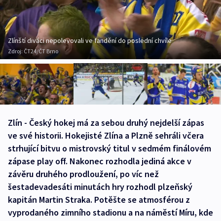
Zlínští diváci nepolevovali ve fandění do poslední chvíle
Zdroj:
ČT24/ČT Brno
Zlín - Český hokej má za sebou druhý nejdelší zápas
ve své historii. Hokejisté Zlína a Plzně sehráli včera
strhující bitvu o mistrovský titul v sedmém finálovém
zápase play off. Nakonec rozhodla jediná akce v
závěru druhého prodloužení, po víc než
šestadevadesáti minutách hry rozhodl plzeňský
kapitán Martin Straka. Potěšte se atmosférou z
vyprodaného zimního stadionu a na náměstí Míru, kde