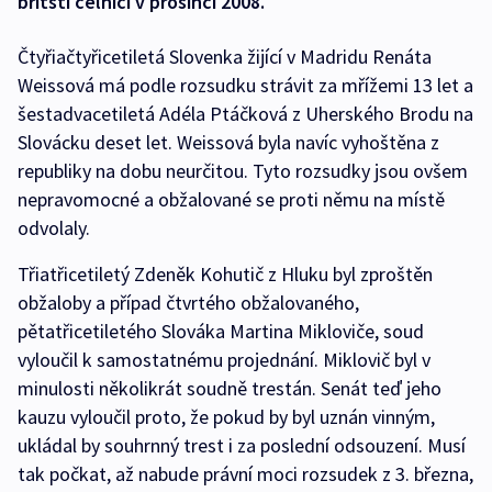
britští celníci v prosinci 2008.
Čtyřiačtyřicetiletá Slovenka žijící v Madridu Renáta
Weissová má podle rozsudku strávit za mřížemi 13 let a
šestadvacetiletá Adéla Ptáčková z Uherského Brodu na
Slovácku deset let. Weissová byla navíc vyhoštěna z
republiky na dobu neurčitou. Tyto rozsudky jsou ovšem
nepravomocné a obžalované se proti němu na místě
odvolaly.
Třiatřicetiletý Zdeněk Kohutič z Hluku byl zproštěn
obžaloby a případ čtvrtého obžalovaného,
pětatřicetiletého Slováka Martina Mikloviče, soud
vyloučil k samostatnému projednání. Miklovič byl v
minulosti několikrát soudně trestán. Senát teď jeho
kauzu vyloučil proto, že pokud by byl uznán vinným,
ukládal by souhrnný trest i za poslední odsouzení. Musí
tak počkat, až nabude právní moci rozsudek z 3. března,