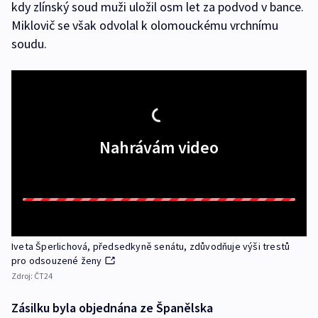
kdy zlínský soud muži uložil osm let za podvod v bance.
Miklovič se však odvolal k olomouckému vrchnímu
soudu.
Nahrávám video
Iveta Šperlichová, předsedkyně senátu, zdůvodňuje výši trestů
pro odsouzené ženy
Zdroj:
ČT24
Zásilku byla objednána ze Španělska