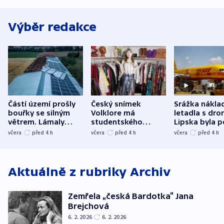
Výběr redakce
Částí území prošly
Český snímek
Srážka nákla
bouřky se silným
Volklore má
letadla s dr
větrem. Lámaly
studentského
Lipska byla p
stromy a poničily
Oscara, zabojuje o
německého mi
včera
před 4
h
včera
před 4
h
včera
před 4
h
střechu
cenu za krátký film
hybridní útok
Aktuálně z rubriky
Archiv
Zemřela „česká Bardotka“ Jana
Brejchová
6. 2. 2026
6. 2. 2026