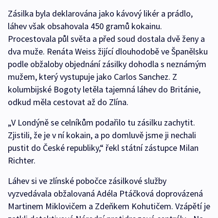
Zásilka byla deklarována jako kávový likér a prádlo,
láhev však obsahovala 450 gramů kokainu.
Procestovala půl světa a před soud dostala dvě ženy a
dva muže. Renáta Weiss žijící dlouhodobě ve Španělsku
podle obžaloby objednání zásilky dohodla s neznámým
mužem, který vystupuje jako Carlos Sanchez. Z
kolumbijské Bogoty letěla tajemná láhev do Británie,
odkud měla cestovat až do Zlína.
„V Londýně se celníkům podařilo tu zásilku zachytit.
Zjistili, že je v ní kokain, a po domluvě jsme ji nechali
pustit do České republiky,“ řekl státní zástupce Milan
Richter.
Láhev si ve zlínské pobočce zásilkové služby
vyzvedávala obžalovaná Adéla Ptáčková doprovázená
Martinem Miklovičem a Zdeňkem Kohutičem. Vzápětí je