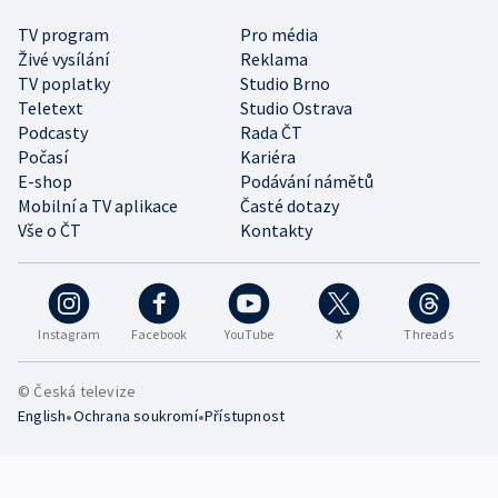
TV program
Pro média
Živé vysílání
Reklama
TV poplatky
Studio Brno
Teletext
Studio Ostrava
Podcasty
Rada ČT
Počasí
Kariéra
E-shop
Podávání námětů
Mobilní a TV aplikace
Časté dotazy
Vše o ČT
Kontakty
Instagram
Facebook
YouTube
X
Threads
© Česká televize
•
•
English
Ochrana soukromí
Přístupnost