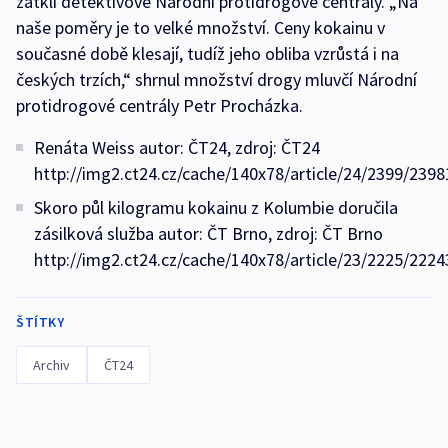
zatkli detektivové Národní protidrogové centrály. „Na
naše poměry je to velké množství. Ceny kokainu v
současné době klesají, tudíž jeho obliba vzrůstá i na
českých trzích,“ shrnul množství drogy mluvčí Národní
protidrogové centrály Petr Procházka.
Renáta Weiss autor: ČT24, zdroj: ČT24
http://img2.ct24.cz/cache/140x78/article/24/2399/2398
Skoro půl kilogramu kokainu z Kolumbie doručila
zásilková služba autor: ČT Brno, zdroj: ČT Brno
http://img2.ct24.cz/cache/140x78/article/23/2225/2224
ŠTÍTKY
Archiv
ČT24