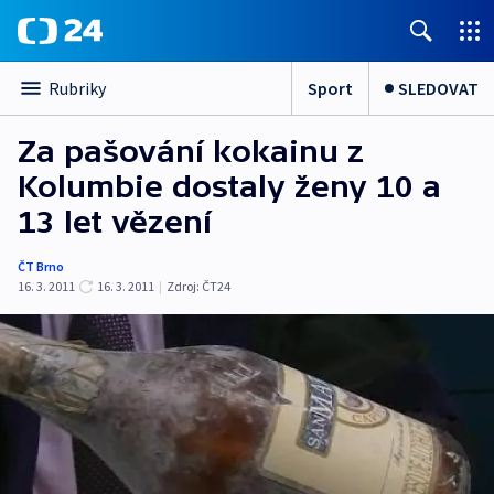
Sport
SLEDOVAT
Rubriky
Za pašování kokainu z
Kolumbie dostaly ženy 10 a
13 let vězení
ČT Brno
16. 3. 2011
16. 3. 2011
|
Zdroj:
ČT24