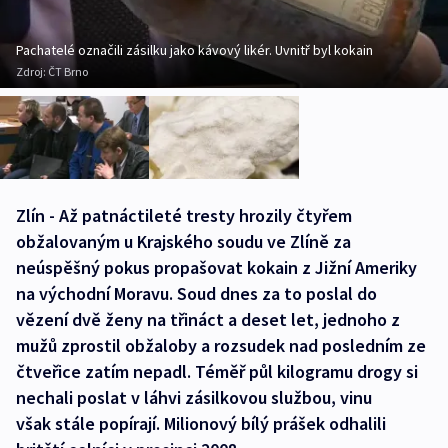
Pachatelé označili zásilku jako kávový likér. Uvnitř byl kokain
Zdroj:
ČT Brno
Zlín - Až patnáctileté tresty hrozily čtyřem
obžalovaným u Krajského soudu ve Zlíně za
neúspěšný pokus propašovat kokain z Jižní Ameriky
na východní Moravu. Soud dnes za to poslal do
vězení dvě ženy na třináct a deset let, jednoho z
mužů zprostil obžaloby a rozsudek nad posledním ze
čtveřice zatím nepadl. Téměř půl kilogramu drogy si
nechali poslat v láhvi zásilkovou službou, vinu
však stále popírají. Milionový bílý prášek odhalili