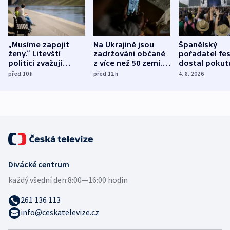
„Musíme zapojit
Na Ukrajině jsou
Španělský
ženy.“ Litevští
zadržováni občané
pořadatel fes
politici zvažují
z více než 50 zemí.
dostal pokut
dohodu o
Bojovali na straně
nekalé prakti
před 10
h
před 12
h
4. 8. 2026
demografii
Ruska
Divácké centrum
každý všední den:
8:00—16:00 hodin
261 136 113
info@ceskatelevize.cz