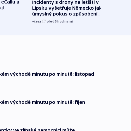
 eCallu a
Incidenty s drony na letišti v
Klima
jí
Lipsku vyšetřuje Německo jako
podn
úmyslný pokus o způsobení
i sví
exploze
včera
před 5
hodinami
včera
zkém východě minutu po minutě: listopad
zkém východě minutu po minutě: říjen
entky ve zlínské nemocnici může