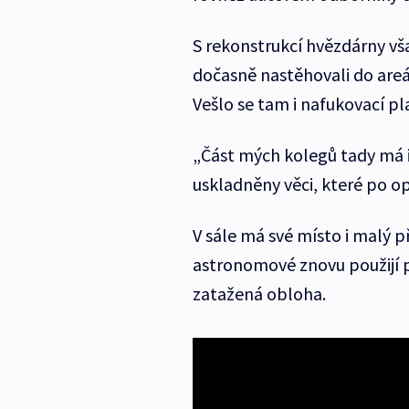
S rekonstrukcí hvězdárny vša
dočasně nastěhovali do areá
Vešlo se tam i nafukovací p
„Část mých kolegů tady má 
uskladněny věci, které po 
V sále má své místo i malý 
astronomové znovu použijí p
zatažená obloha.