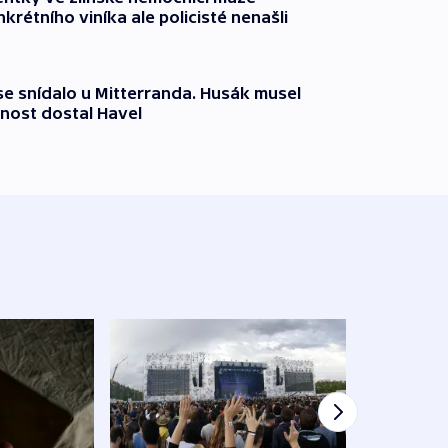
krétního viníka ale policisté nenašli
 se snídalo u Mitterranda. Husák musel
nost dostal Havel