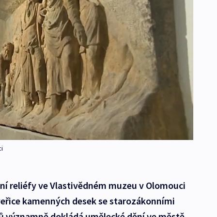
i
í reliéfy ve Vlastivědném muzeu v Olomouci
veřice kamenných desek se starozákonními
ků významně dokládá umělecké dění ve městě