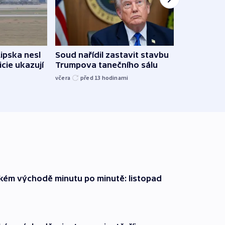
Lipska nesl
Soud nařídil zastavit stavbu
Žido
icie ukazují
Trumpova tanečního sálu
břehu
kriti
včera
před 13
hodinami
před 1
zkém východě minutu po minutě: listopad