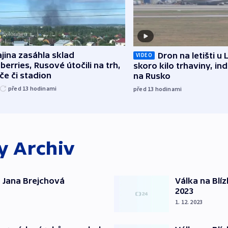
jina zasáhla sklad
Dron na letišti u 
VIDEO
berries, Rusové útočili na trh,
skoro kilo trhaviny, ind
če či stadion
na Rusko
před 13
hodinami
před 13
hodinami
ky
Archiv
 Jana Brejchová
Válka na Blí
2023
1. 12. 2023