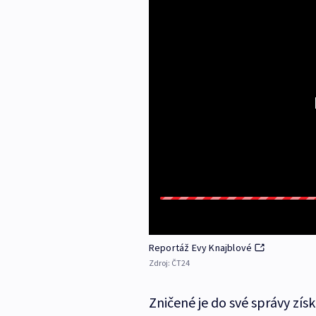
Reportáž Evy Knajblové
Zdroj:
ČT24
Zničené je do své správy zí