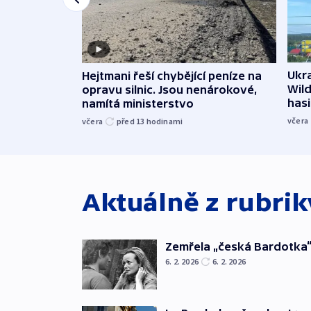
Ukra
Hejtmani řeší chybějící peníze na
Wild
opravu silnic. Jsou nenárokové,
hasi
namítá ministerstvo
včera
včera
před 13
hodinami
Aktuálně z rubri
Zemřela „česká Bardotka“
6. 2. 2026
6. 2. 2026