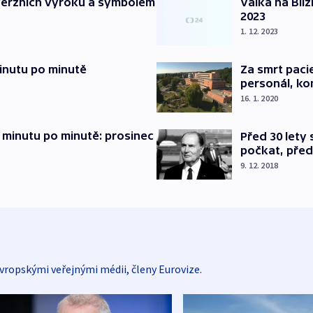
verzních výroků a symbolem
Válka na Blí
2023
1. 12. 2023
inutu po minutě
Za smrt paci
personál, kon
16. 1. 2020
 minutu po minutě: prosinec
Před 30 lety
počkat, před
9. 12. 2018
vropskými veřejnými médii, členy Eurovize.