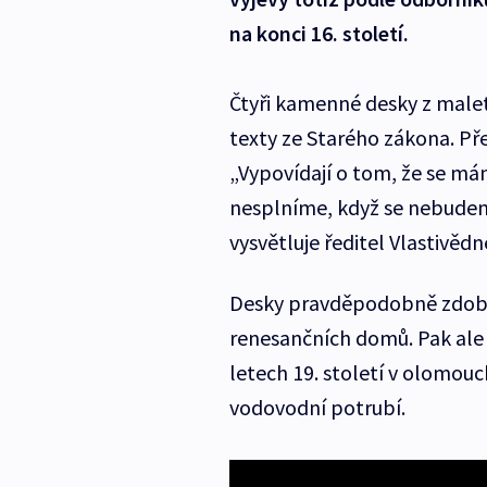
na konci 16. století.
Čtyři kamenné desky z malet
texty ze Starého zákona. Pře
„Vypovídají o tom, že se má
nesplníme, když se nebudeme
vysvětluje ředitel Vlastivě
Desky pravděpodobně zdobi
renesančních domů. Pak ale r
letech 19. století v olomouc
vodovodní potrubí.