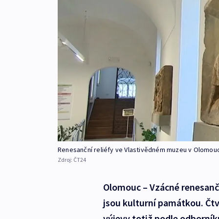
Renesanční reliéfy ve Vlastivědném muzeu v Olomouc
Zdroj:
ČT24
Olomouc – Vzácné renesančn
jsou kulturní památkou. Čt
výjevy totiž podle odborní