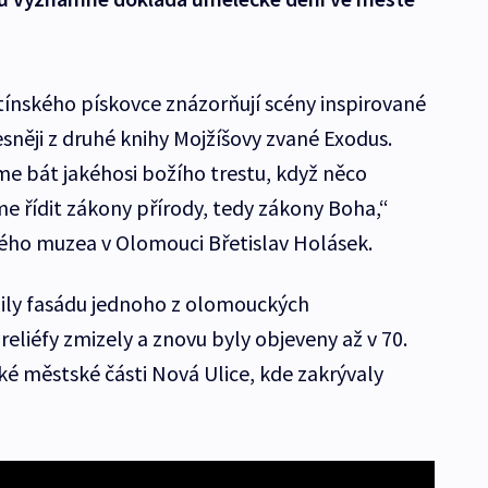
ínského pískovce znázorňují scény inspirované
sněji z druhé knihy Mojžíšovy zvané Exodus.
me bát jakéhosi božího trestu, když něco
 řídit zákony přírody, tedy zákony Boha,“
dného muzea v Olomouci Břetislav Holásek.
ly fasádu jednoho z olomouckých
eliéfy zmizely a znovu byly objeveny až v 70.
ké městské části Nová Ulice, kde zakrývaly