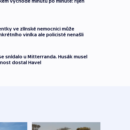
zkém východě minutu po minutě: říjen
entky ve zlínské nemocnici může
krétního viníka ale policisté nenašli
 se snídalo u Mitterranda. Husák musel
nost dostal Havel