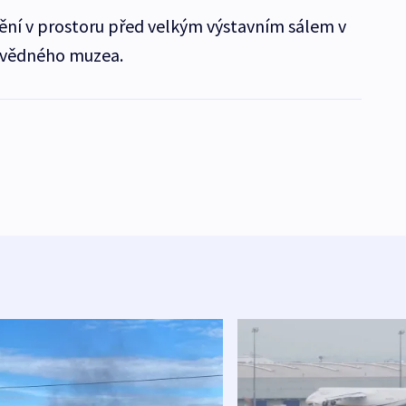
idění v prostoru před velkým výstavním sálem v
ivědného muzea.