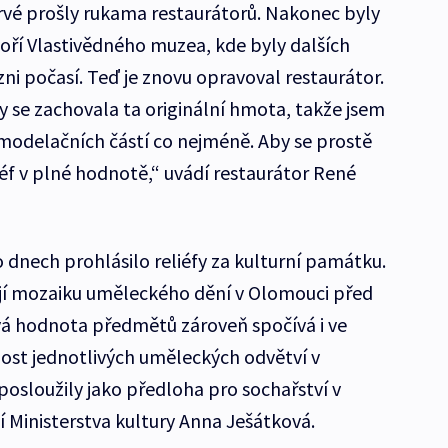
rvé prošly rukama restaurátorů. Nakonec byly
oří Vlastivědného muzea, kde byly dalších
ni počasí. Teď je znovu opravoval restaurátor.
y se zachovala ta originální hmota, takže jsem
 modelačních částí co nejméně. Aby se prostě
éf v plné hodnotě,“ uvádí restaurátor René
o dnech prohlásilo reliéfy za kulturní památku.
jí mozaiku uměleckého dění v Olomouci před
vá hodnota předmětů zároveň spočívá i ve
nost jednotlivých uměleckých odvětví v
 posloužily jako předloha pro sochařství v
í Ministerstva kultury Anna Ješátková.