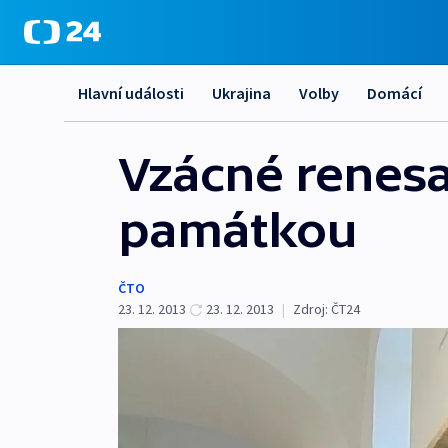
Hlavní události
Ukrajina
Volby
Domácí
Vzácné renesan
památkou
ČTO
23. 12. 2013
23. 12. 2013
|
Zdroj:
ČT24