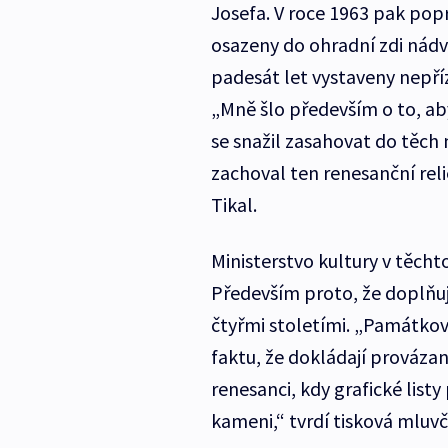
Josefa. V roce 1963 pak pop
osazeny do ohradní zdi nádv
padesát let vystaveny nepříz
„Mně šlo především o to, ab
se snažil zasahovat do těch
zachoval ten renesanční reli
Tikal.
Ministerstvo kultury v těcht
Především proto, že doplňu
čtyřmi stoletími. „Památko
faktu, že dokládají prováza
renesanci, kdy grafické listy
kameni,“ tvrdí tisková mluvč