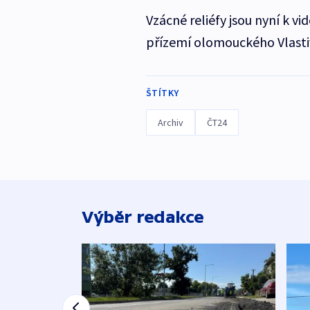
Vzácné reliéfy jsou nyní k v
přízemí olomouckého Vlast
ŠTÍTKY
Archiv
ČT24
Výběr redakce