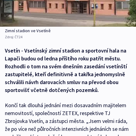
Zimní stadion ve Vsetíně
Zdroj:
ČT24
Vsetín - Vsetínský zimní stadion a sportovní hala na
Lapači budou od ledna příštího roku patřit městu.
Rozhodli o tom na svém dnešním zasedání vsetínští
zastupitelé, kteří definitivně a takřka jednomyslně
schválili návrh darovacích smluv na převod obou
sportovišť včetně dotčených pozemků.
Končí tak dlouhá jednání mezi dosavadním majitelem
nemovitostí, společností ZETEX, respektive TJ
Zbrojovka Vsetín, a zástupci města. „Jsem velmi ráda,
že po více než půlročních intenzivních jednáních se nám