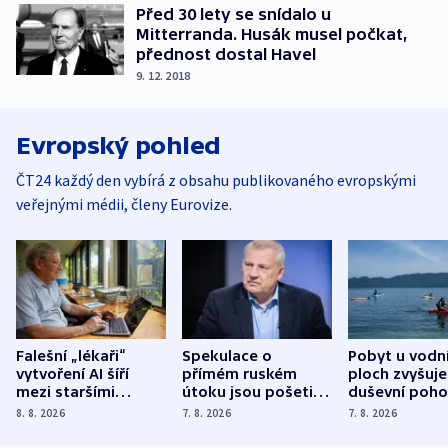
Před 30 lety se snídalo u
Mitterranda. Husák musel počkat,
přednost dostal Havel
9. 12. 2018
Evropský pohled
ČT24 každý den vybírá z obsahu publikovaného evropskými
veřejnými médii, členy Eurovize.
Falešní „lékaři“
Spekulace o
Pobyt u vodn
vytvoření AI šíří
přímém ruském
ploch zvyšuje
mezi staršími
útoku jsou pošetilé,
duševní poho
Poláky nebezpečné
míní estonský
ukázala
8. 8. 2026
7. 8. 2026
7. 8. 2026
zdravotní rady
bezpečnostní
mezinárodní 
expert