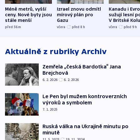
Méně metrů, vyšší
Izrael znovu odmítl
Kanadu i Evro
ceny. Nové byty jsou
mírový plán pro
sužují lesní p
stále menší
Gazu
V Britské Kol
evakuovali tis
před 56
m
včera
před 8
h
včera
před 9
h
Aktuálně z rubriky
Archiv
Zemřela „česká Bardotka“ Jana
Brejchová
6. 2. 2026
6. 2. 2026
Le Pen byl mužem kontroverzních
výroků a symbolem
7. 1. 2025
Ruská válka na Ukrajině minutu po
minutě
11. 5. 2023
19. 11. 2024