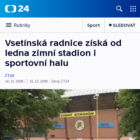
Sport
SLEDOVAT
Rubriky
Vsetínská radnice získá od
ledna zimní stadion i
sportovní halu
ČT24
16. 12. 2008
16. 12. 2008
|
Zdroj:
ČT24