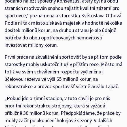
podařilo nalézt společný konsenzus, který byl na obou
stranách motivován snahou zajistit kvalitní zázemí pro
sportovce,“ poznamenala starostka Květoslava Othová.
Podle ní tak město získává majetek v hodnotě několika
desítek milionů korun, na druhou stranu je ale údajně
potřeba do obou opotřebovaných nemovitostí
investovat miliony korun.
První práce na zkvalitnění sportovišť by se přitom podle
starostky mohly uskutečnit už v příštím roce. Město má
totiž ve svém schváleném rozpočtu vyčleněnu i
účelovou rezervu ve výši 65 milionů korun na
rekonstrukce a provoz sportovišť včetně areálu Lapač.
„Pokud jde o zimní stadion, v tuto chvíli je pro nás
prioritní rekonstrukce strojovny, která si vyžádá
přibližně 30 milionů korun. Předpokládáme, že práce by
mohly začít po ukončení hokejové sezony. V dalších