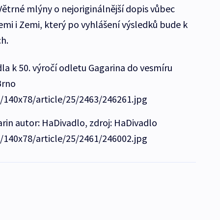
ětrné mlýny o nejoriginálnější dopis vůbec
i i Zemi, který po vyhlášení výsledků bude k
ch.
a k 50. výročí odletu Gagarina do vesmíru
Brno
e/140x78/article/25/2463/246261.jpg
in autor: HaDivadlo, zdroj: HaDivadlo
e/140x78/article/25/2461/246002.jpg