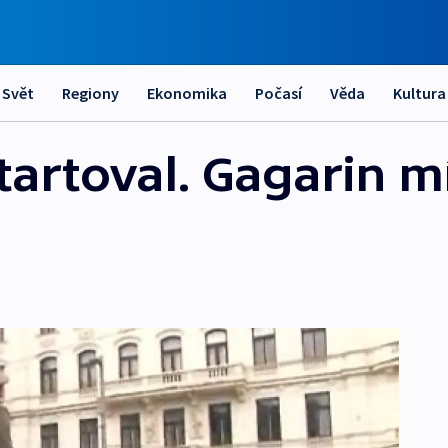
Svět
Regiony
Ekonomika
Počasí
Věda
Kultura
artoval. Gagarin mí