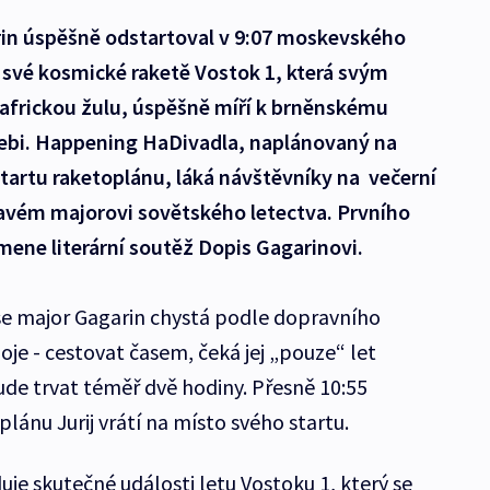
arin úspěšně odstartoval v 9:07 moskevského
 své kosmické raketě Vostok 1, která svým
africkou žulu, úspěšně míří k brněnskému
nebi. Happening HaDivadla, naplánovaný na
startu raketoplánu, láká návštěvníky na večerní
avém majorovi sovětského letectva. Prvního
ene literární soutěž Dopis Gagarinovi.
 se major Gagarin chystá podle dopravního
je - cestovat časem, čeká jej „pouze“ let
de trvat téměř dvě hodiny. Přesně 10:55
ánu Jurij vrátí na místo svého startu.
e skutečné události letu Vostoku 1, který se