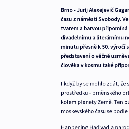
Brno - Jurij Alexejevič Gag
času z náměstí Svobody. Ve
tvarem a barvou připomíná 
divadelnímu a literárnímu 
minutu přesně k 50. výročí 
představení o věčně usměv
člověka v kosmu také připom
I když by se mohlo zdát, že
prostředku - brněnského orlo
kolem planety Země. Ten bu
moskevského času se podle pl
Happening Hadivadla paroduj