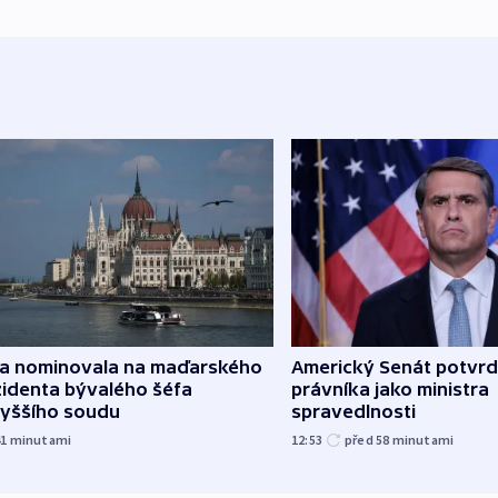
za nominovala na maďarského
Americký Senát potvrd
zidenta bývalého šéfa
právníka jako ministra
vyššího soudu
spravedlnosti
41
minutami
12:53
před 58
minutami