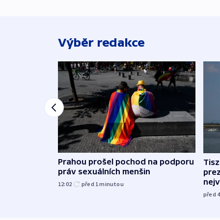
Výběr redakce
Prahou prošel pochod na podporu
Tis
práv sexuálních menšin
pre
nej
12:02
před 1
minutou
před 