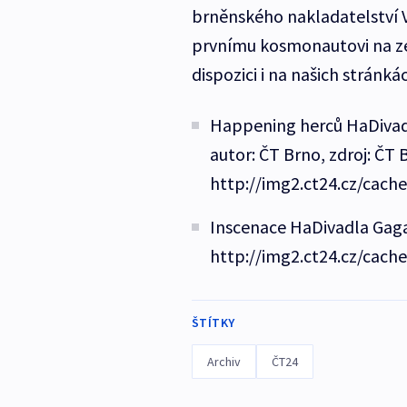
brněnského nakladatelství V
prvnímu kosmonautovi na zem
dispozici i na našich stránká
Happening herců HaDivadl
autor: ČT Brno, zdroj: ČT 
http://img2.ct24.cz/cach
Inscenace HaDivadla Gagar
http://img2.ct24.cz/cach
ŠTÍTKY
Archiv
ČT24