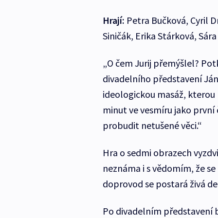
Hrají:
Petra Bučková, Cyril D
Siničák, Erika Stárková, Sár
„O čem Jurij přemýšlel? Potk
divadelního představení Ján 
ideologickou masáž, kterou p
minut ve vesmíru jako první
probudit netušené věci.“
Hra o sedmi obrazech vyzdvi
neznáma i s vědomím, že se u
doprovod se postará živá d
Po divadelním představení b