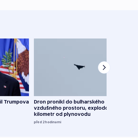
il Trumpova
Dron pronikl do bulharského
Ruský
vzdušného prostoru, explodoval
čtyři 
kilometr od plynovodu
08:20
před 2
hodinami