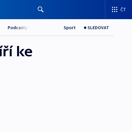
ČT
Podcasty
Sport
SLEDOVAT
ří ke