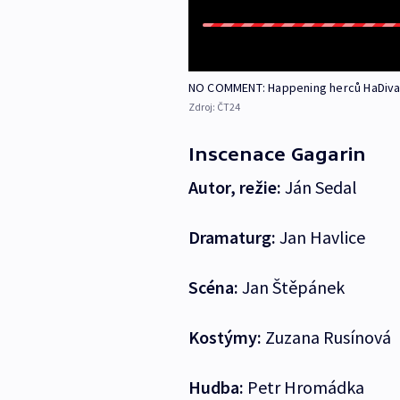
NO COMMENT: Happening herců HaDivadl
Zdroj:
ČT24
Inscenace Gagarin
Autor, režie:
Ján Sedal
Dramaturg:
Jan Havlice
Scéna:
Jan Štěpánek
Kostýmy:
Zuzana Rusínová
Hudba:
Petr Hromádka