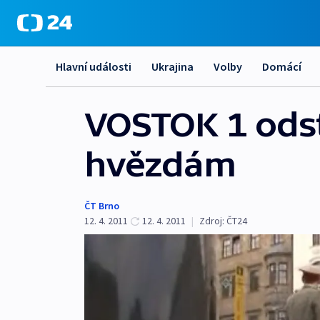
Hlavní události
Ukrajina
Volby
Domácí
VOSTOK 1 odst
hvězdám
ČT Brno
12. 4. 2011
12. 4. 2011
|
Zdroj:
ČT24