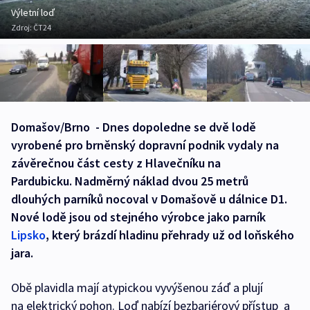
Výletní loď
Zdroj:
ČT24
Domašov/Brno - Dnes dopoledne se dvě lodě
vyrobené pro brněnský dopravní podnik vydaly na
závěrečnou část cesty z Hlavečníku na
Pardubicku. Nadměrný náklad dvou 25 metrů
dlouhých parníků nocoval v Domašově u dálnice D1.
Nové lodě jsou od stejného výrobce jako parník
Lipsko
, který brázdí hladinu přehrady už od loňského
jara.
Obě plavidla mají atypickou vyvýšenou záď a plují
na elektrický pohon. Loď nabízí bezbariérový přístup a