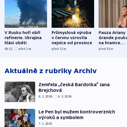
V Rusku hoří obří
Průmyslová výroba
Pauza Ariany
rafinerie. Ukrajina
v červnu vzrostla
Grande pouk
hlásí oběti
nejvíce od prosince
na hranice
fanouškovsk
08:52
před 1
m
před 12
m
před 53
m
zájmu
Aktuálně z rubriky
Archiv
Zemřela „česká Bardotka“ Jana
Brejchová
6. 2. 2026
6. 2. 2026
Le Pen byl mužem kontroverzních
výroků a symbolem
7. 1. 2025