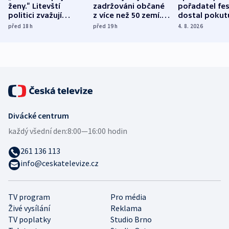
ženy.“ Litevští
zadržováni občané
pořadatel fes
politici zvažují
z více než 50 zemí.
dostal pokut
dohodu o
Bojovali na straně
nekalé prakti
před 18
h
před 19
h
4. 8. 2026
demografii
Ruska
Divácké centrum
každý všední den:
8:00—16:00 hodin
261 136 113
info@ceskatelevize.cz
TV program
Pro média
Živé vysílání
Reklama
TV poplatky
Studio Brno