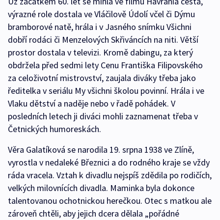
Už začátkem 60. let se mihla ve filmu Havrania cesta,
výrazné role dostala ve Vláčilově Údolí včel či Dýmu
bramborové natě, hrála i v Jasného snímku Všichni
dobří rodáci či Menzelových Skřiváncích na niti. Větší
prostor dostala v televizi. Kromě dabingu, za který
obdržela před sedmi lety Cenu Františka Filipovského
za celoživotní mistrovství, zaujala diváky třeba jako
ředitelka v seriálu My všichni školou povinní. Hrála i ve
Vlaku dětství a naděje nebo v řadě pohádek. V
posledních letech ji diváci mohli zaznamenat třeba v
Četnických humoreskách.
Věra Galatíková se narodila 19. srpna 1938 ve Zlíně,
vyrostla v nedaleké Březnici a do rodného kraje se vždy
ráda vracela. Vztah k divadlu nejspíš zdědila po rodičích,
velkých milovnících divadla. Maminka byla dokonce
talentovanou ochotnickou herečkou. Otec s matkou ale
zároveň chtěli, aby jejich dcera dělala „pořádné