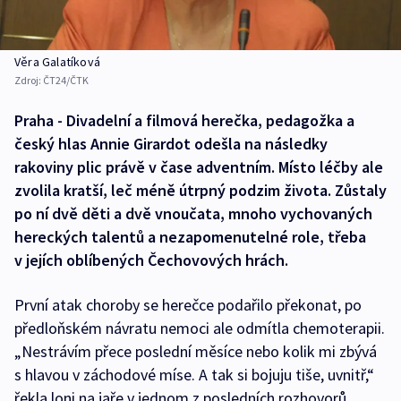
Věra Galatíková
Zdroj:
ČT24/ČTK
Praha - Divadelní a filmová herečka, pedagožka a
český hlas Annie Girardot odešla na následky
rakoviny plic právě v čase adventním. Místo léčby ale
zvolila kratší, leč méně útrpný podzim života. Zůstaly
po ní dvě děti a dvě vnoučata, mnoho vychovaných
hereckých talentů a nezapomenutelné role, třeba
v jejích oblíbených Čechovových hrách.
První atak choroby se herečce podařilo překonat, po
předloňském návratu nemoci ale odmítla chemoterapii.
„Nestrávím přece poslední měsíce nebo kolik mi zbývá
s hlavou v záchodové míse. A tak si bojuju tiše, uvnitř,“
řekla loni na jaře v jednom z posledních rozhovorů.