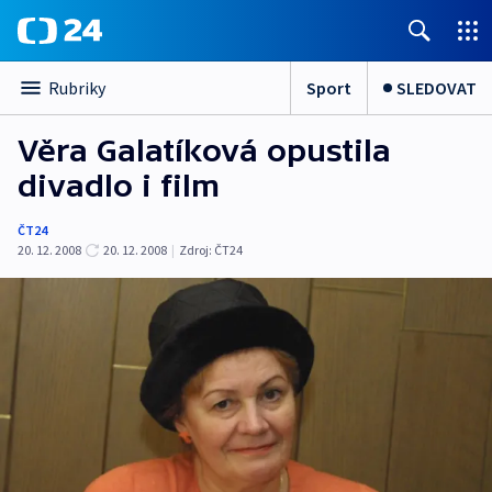
Sport
SLEDOVAT
Rubriky
Věra Galatíková opustila
divadlo i film
ČT24
20. 12. 2008
20. 12. 2008
|
Zdroj:
ČT24