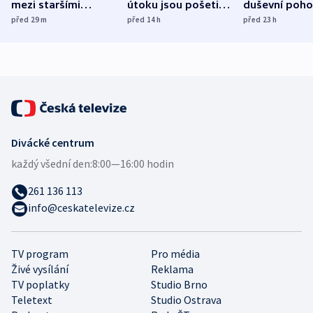
mezi staršími
útoku jsou pošetilé,
duševní poho
Poláky nebezpečné
míní estonský
ukázala
před 29
m
před 14
h
před 23
h
zdravotní rady
bezpečnostní
mezinárodní 
expert
Divácké centrum
každý všední den:
8:00—16:00 hodin
261 136 113
info@ceskatelevize.cz
TV program
Pro média
Živé vysílání
Reklama
TV poplatky
Studio Brno
Teletext
Studio Ostrava