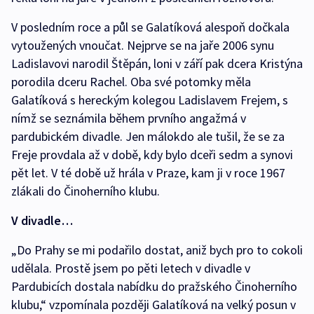
V posledním roce a půl se Galatíková alespoň dočkala
vytoužených vnoučat. Nejprve se na jaře 2006 synu
Ladislavovi narodil Štěpán, loni v září pak dcera Kristýna
porodila dceru Rachel. Oba své potomky měla
Galatíková s hereckým kolegou Ladislavem Frejem, s
nímž se seznámila během prvního angažmá v
pardubickém divadle. Jen málokdo ale tušil, že se za
Freje provdala až v době, kdy bylo dceři sedm a synovi
pět let. V té době už hrála v Praze, kam ji v roce 1967
zlákali do Činoherního klubu.
V divadle…
„Do Prahy se mi podařilo dostat, aniž bych pro to cokoli
udělala. Prostě jsem po pěti letech v divadle v
Pardubicích dostala nabídku do pražského Činoherního
klubu,“ vzpomínala později Galatíková na velký posun v