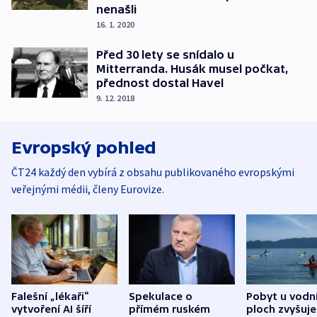
nenašli
16. 1. 2020
Před 30 lety se snídalo u
Mitterranda. Husák musel počkat,
přednost dostal Havel
9. 12. 2018
Evropský pohled
ČT24 každý den vybírá z obsahu publikovaného evropskými
veřejnými médii, členy Eurovize.
Falešní „lékaři“
Spekulace o
Pobyt u vodn
vytvoření AI šíří
přímém ruském
ploch zvyšuje