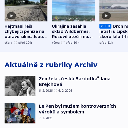
Hejtmani řeší
Ukrajina zasáhla
Dron n
VIDEO
chybějící peníze na
sklad Wildberries,
letišti u Lips
opravu silnic. Jsou
Rusové útočili na
skoro kilo trh
nenárokové, namítá
trh, hasiče či
indicie ukazuj
včera
před 10
h
včera
před 10
h
před 11
h
ministerstvo
stadion
Rusko
Aktuálně z rubriky
Archiv
Zemřela „česká Bardotka“ Jana
Brejchová
6. 2. 2026
6. 2. 2026
Le Pen byl mužem kontroverzních
výroků a symbolem
7. 1. 2025