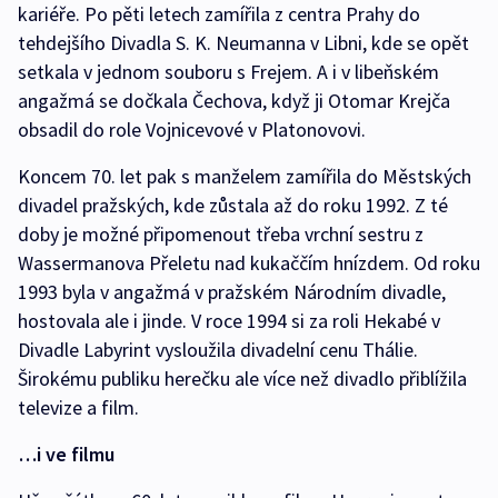
kariéře. Po pěti letech zamířila z centra Prahy do
tehdejšího Divadla S. K. Neumanna v Libni, kde se opět
setkala v jednom souboru s Frejem. A i v libeňském
angažmá se dočkala Čechova, když ji Otomar Krejča
obsadil do role Vojnicevové v Platonovovi.
Koncem 70. let pak s manželem zamířila do Městských
divadel pražských, kde zůstala až do roku 1992. Z té
doby je možné připomenout třeba vrchní sestru z
Wassermanova Přeletu nad kukaččím hnízdem. Od roku
1993 byla v angažmá v pražském Národním divadle,
hostovala ale i jinde. V roce 1994 si za roli Hekabé v
Divadle Labyrint vysloužila divadelní cenu Thálie.
Širokému publiku herečku ale více než divadlo přiblížila
televize a film.
…i ve filmu