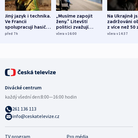
Jiný jazyk i technika.
„Musíme zapojit
Na Ukrajině j
Ve Francii
ženy.“ Litevští
zadržováni o
spolupracují hasiči z
politici zvažují
z více než 50 
různých zemí
dohodu o
Bojovali na s
před 7
h
včera v 16:00
včera v 14:37
demografii
Ruska
Divácké centrum
každý všední den:
8:00—16:00 hodin
261 136 113
info@ceskatelevize.cz
TV program
Pro média