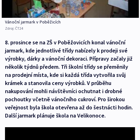
Vánoční jarmark v Poběžicích
Zdroj:
ČT24
8. prosince se na ZŠ v Poběžovicích konal vánoční
jarmark, kde jednotlivé třídy nabízely k prodeji své
výrobky, dárky a vánoční dekoraci. Přípravy začaly již
několik týdnů předem. Tři školní třídy se přeměnily
na prodejní místa, kde si každá třída vytvořila svůj
krámek a stanovila ceny výrobků. V průběhu
nakupování mohli návštěvníci ochutnat i drobné
pochoutky včetně vánočního cukroví. Pro širokou
veřejnost byla škola otevřena až do šestnácti hodin.
Další jarmark plánuje škola na Velikonoce.