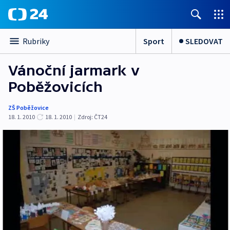
Sport
SLEDOVAT
Rubriky
Vánoční jarmark v
Poběžovicích
ZŠ Poběžovice
18. 1. 2010
18. 1. 2010
|
Zdroj:
ČT24