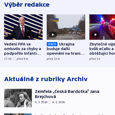
Výběr redakce
Vedení FIFA se
Ukrajina
Zbytečné výj
VIDEO
omluvilo za chyby a
buduje další
kvůli eCallu a
podpořilo Infantina.
opevnění na hranici
obtěžující ho
UEFA trvá na
s Běloruskem
zdržují záchr
17:34
před 6
m
před 21
m
před 1
h
bojkotu
Aktuálně z rubriky
Archiv
Zemřela „česká Bardotka“ Jana
Brejchová
6. 2. 2026
6. 2. 2026