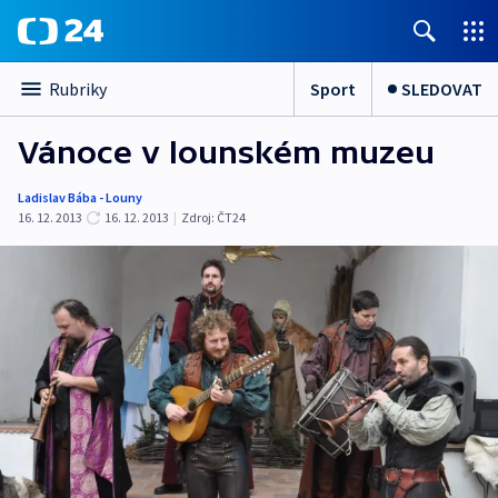
Sport
SLEDOVAT
Rubriky
Vánoce v lounském muzeu
Ladislav Bába - Louny
16. 12. 2013
16. 12. 2013
|
Zdroj:
ČT24