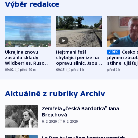
Výběr redakce
Ukrajina znovu
Hejtmani řeší
Česko 
VIDEO
zasáhla sklady
chybějící peníze na
plynem zásob
Wildberries. Rusové
opravu silnic. Jsou
stihne, ujišťu
útočili v Charkovské
nenárokové, namítá
expert. Sníže
09:02
před 40
m
09:15
před 1
h
před 1
h
oblasti
ministerstvo
však slíbit ne
Aktuálně z rubriky
Archiv
Zemřela „česká Bardotka“ Jana
Brejchová
6. 2. 2026
6. 2. 2026