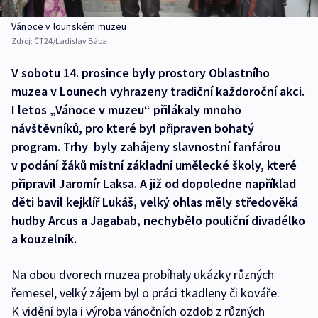
Vánoce v lounském muzeu
Zdroj:
ČT24/Ladislav Bába
V sobotu 14. prosince byly prostory Oblastního
muzea v Lounech vyhrazeny tradiční každoroční akci.
I letos „Vánoce v muzeu“ přilákaly mnoho
návštěvníků, pro které byl připraven bohatý
program. Trhy byly zahájeny slavnostní fanfárou
v podání žáků místní základní umělecké školy, které
připravil Jaromír Laksa. A již od dopoledne například
děti bavil kejklíř Lukáš, velký ohlas měly středověká
hudby Arcus a Jagabab, nechybělo pouliční divadélko
a kouzelník.
Na obou dvorech muzea probíhaly ukázky různých
řemesel, velký zájem byl o práci tkadleny či kováře.
K vidění byla i výroba vánočních ozdob z různých