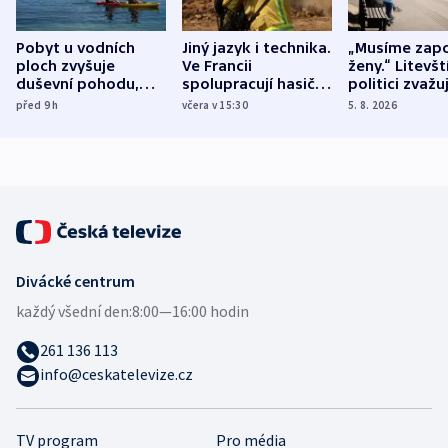
Pobyt u vodních
Jiný jazyk i technika.
„Musíme zapo
ploch zvyšuje
Ve Francii
ženy.“ Litevšt
duševní pohodu,
spolupracují hasiči z
politici zvažuj
ukázala
různých zemí
dohodu o
před 9
h
včera v 15:30
5. 8. 2026
mezinárodní studie
demografii
Divácké centrum
každý všední den:
8:00—16:00 hodin
261 136 113
info@ceskatelevize.cz
TV program
Pro média