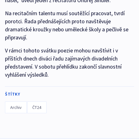
našel,“ uvedl jeden z recitátorů Ondřej Šindler.
Na recitačním talentu musí soutěžící pracovat, tvrdí
porotci. Řada přednášejících proto navštěvuje
dramatické kroužky nebo umělecké školy a pečlivě se
připravují.
V rámci tohoto svátku poezie mohou navštívit i v
příštích dnech diváci řadu zajímavých divadelních
představení. V sobotu přehlídku zakončí slavnostní
vyhlášení výsledků.
ŠTÍTKY
Archiv
ČT24