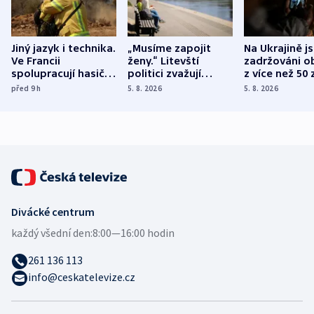
Jiný jazyk i technika.
„Musíme zapojit
Na Ukrajině j
Ve Francii
ženy.“ Litevští
zadržováni o
spolupracují hasiči z
politici zvažují
z více než 50 
různých zemí
dohodu o
Bojovali na s
před 9
h
5. 8. 2026
5. 8. 2026
demografii
Ruska
Divácké centrum
každý všední den:
8:00—16:00 hodin
261 136 113
info@ceskatelevize.cz