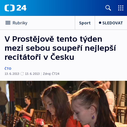
Sport
SLEDOVAT
Rubriky
V Prostějově tento týden
mezi sebou soupeří nejlepší
recitátoři v Česku
ČTO
13. 6. 2013
13. 6. 2013
|
Zdroj:
ČT24