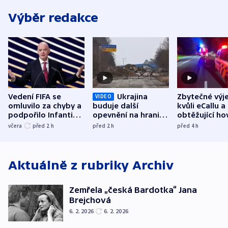
Výběr redakce
Vedení FIFA se
Ukrajina
Zbytečné výj
VIDEO
omluvilo za chyby a
buduje další
kvůli eCallu a
podpořilo Infantina.
opevnění na hranici
obtěžující ho
UEFA trvá na
s Běloruskem
zdržují záchr
včera
před 2
h
před 2
h
před 4
h
bojkotu
Aktuálně z rubriky
Archiv
Zemřela „česká Bardotka“ Jana
Brejchová
6. 2. 2026
6. 2. 2026