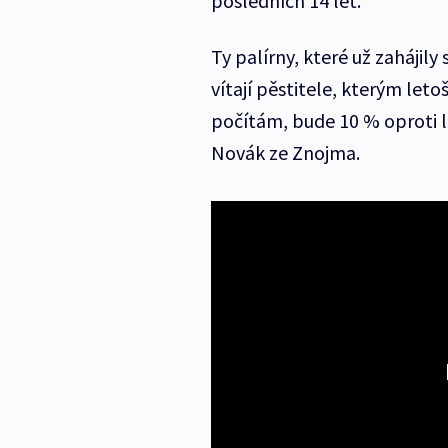
posledních 14 let.
Ty palírny, které už zahájily
vítají pěstitele, kterým leto
počítám, bude 10 % oproti l
Novák ze Znojma.