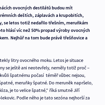
omácích ovocných destilátů budou mít
rémních deštích, záplavách a krupobitích,
ty, se letos totiž nedařilo třešním, meruňkám
roto hlásí víc než 50% propad výroby ovocných
skem. Nejhůř na tom bude právě třešňovice a
tekly litry ovocného moku. Letos je situace
y se ještě ani neotevřely, neměly totiž proč –
e kvůli špatnému počasí téměř vůbec nejsou,
ě špatné, meruňky špatné. Do meruněk napršelo,
za, je to velice špatné,“ říká smutně Jiří
blekovic. Podle něho je tato sezóna nejhorší za