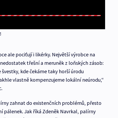
ale pociťují i likérky. Největší výrobce na
 nedostatek třešní a meruněk z loňských zásob:
e švestky, kde čekáme taky horší úrodu
Takhle vlastně kompenzujeme lokální neúrodu,“
c.
írny zahnat do existenčních problémů, přesto
í pálenek. Jak říká Zdeněk Navrkal, palírny