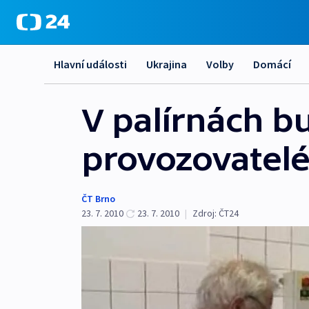
Hlavní události
Ukrajina
Volby
Domácí
V palírnách bu
provozovatel
ČT Brno
23. 7. 2010
23. 7. 2010
|
Zdroj:
ČT24