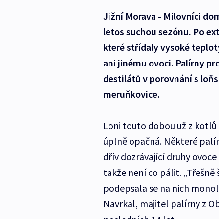
Jižní Morava - Milovníci d
letos suchou sezónu. Po ext
které střídaly vysoké teplo
ani jinému ovoci. Palírny p
destilátů v porovnání s loň
meruňkovice.
Loni touto dobou už z kotlů 
úplně opačná. Některé palírn
dřív dozrávající druhy ovoc
takže není co pálit. „Třešn
podepsala se na nich monolió
Navrkal, majitel palírny z O