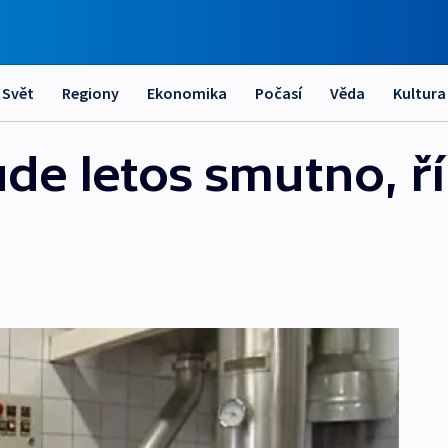
Svět
Regiony
Ekonomika
Počasí
Věda
Kultura
de letos smutno, řík
é