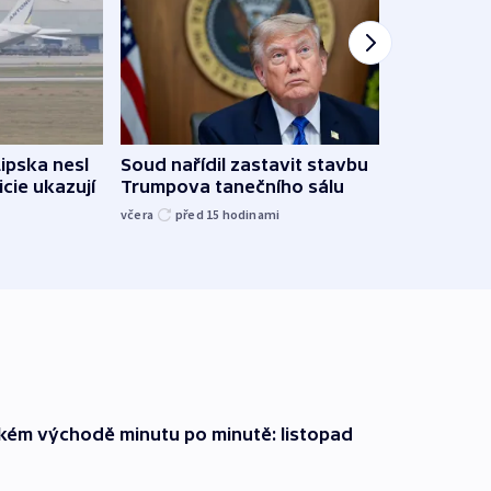
Lipska nesl
Soud nařídil zastavit stavbu
Žido
icie ukazují
Trumpova tanečního sálu
břehu
kriti
včera
před 15
hodinami
před 1
zkém východě minutu po minutě: listopad