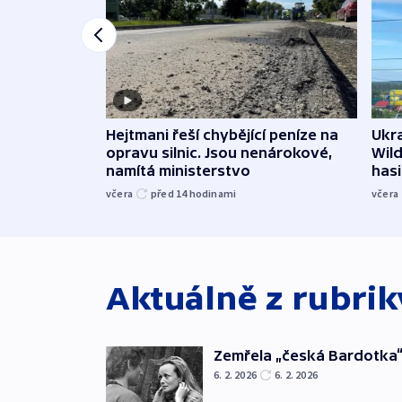
Ukra
Hejtmani řeší chybějící peníze na
Wild
opravu silnic. Jsou nenárokové,
hasi
namítá ministerstvo
včera
včera
před 14
hodinami
Aktuálně z rubri
Zemřela „česká Bardotka“
6. 2. 2026
6. 2. 2026