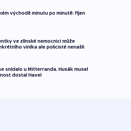
zkém východě minutu po minutě: říjen
entky ve zlínské nemocnici může
krétního viníka ale policisté nenašli
 se snídalo u Mitterranda. Husák musel
nost dostal Havel