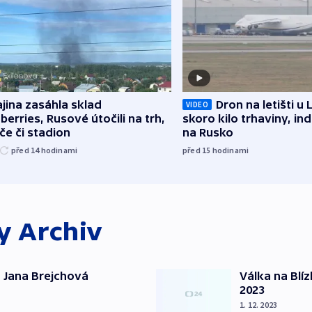
jina zasáhla sklad
Dron na letišti u 
VIDEO
berries, Rusové útočili na trh,
skoro kilo trhaviny, ind
če či stadion
na Rusko
před 14
hodinami
před 15
hodinami
ky
Archiv
 Jana Brejchová
Válka na Blí
2023
1. 12. 2023