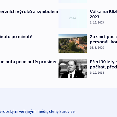
verzních výroků a symbolem
Válka na Blí
2023
1. 12. 2023
inutu po minutě
Za smrt paci
personál, kon
16. 1. 2020
 minutu po minutě: prosinec
Před 30 lety
počkat, před
9. 12. 2018
vropskými veřejnými médii, členy Eurovize.