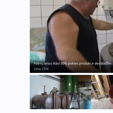
Palírny letos hlásí 50% pokles produkce destilátů
Zdroj:
ČT24