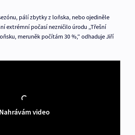
 sezónu, pálí zbytky z loňska, nebo ojediněle
šní extrémní počasí nezničilo úrodu „Třešní
oňsku, meruněk počítám 30 %,“ odhaduje Jiří
Nahrávám video