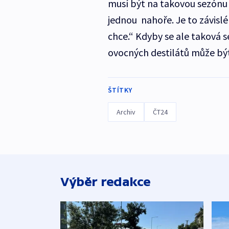
musí být na takovou sezónu 
jednou nahoře. Je to závislé 
chce.“ Kdyby se ale taková s
ovocných destilátů může být
ŠTÍTKY
Archiv
ČT24
Výběr redakce