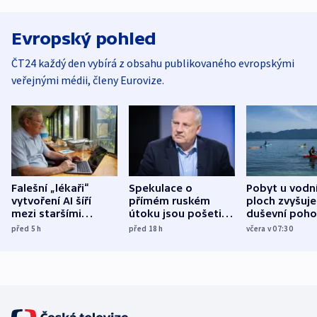
Evropský pohled
ČT24 každý den vybírá z obsahu publikovaného evropskými
veřejnými médii, členy Eurovize.
Falešní „lékaři“
Spekulace o
Pobyt u vodn
vytvoření AI šíří
přímém ruském
ploch zvyšuje
mezi staršími
útoku jsou pošetilé,
duševní poho
Poláky nebezpečné
míní estonský
ukázala
před 5
h
před 18
h
včera v 07:30
zdravotní rady
bezpečnostní
mezinárodní 
expert