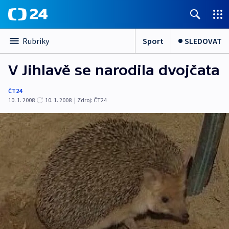
Sport
SLEDOVAT
Rubriky
V Jihlavě se narodila dvojčata
ČT24
10. 1. 2008
10. 1. 2008
|
Zdroj:
ČT24