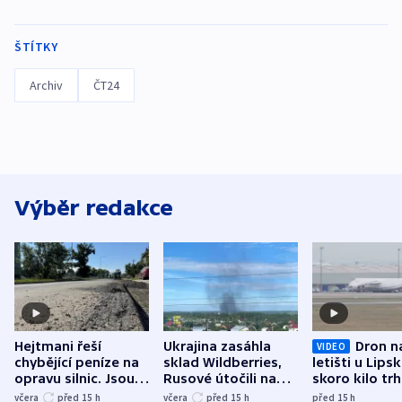
ŠTÍTKY
Archiv
ČT24
Výběr redakce
Hejtmani řeší
Ukrajina zasáhla
Dron n
VIDEO
chybějící peníze na
sklad Wildberries,
letišti u Lips
opravu silnic. Jsou
Rusové útočili na
skoro kilo trh
nenárokové, namítá
trh, hasiče či
indicie ukazuj
včera
před 15
h
včera
před 15
h
před 15
h