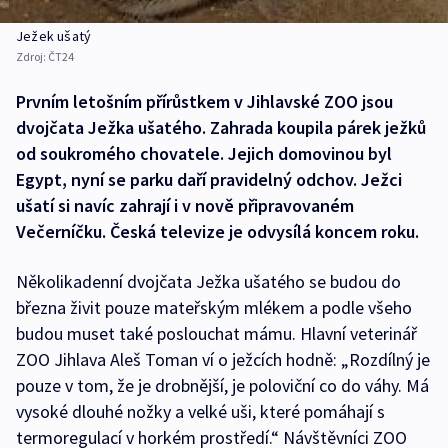
Ježek ušatý
Zdroj:
ČT24
Prvním letošním přírůstkem v Jihlavské ZOO jsou
dvojčata Ježka ušatého. Zahrada koupila párek ježků
od soukromého chovatele. Jejich domovinou byl
Egypt, nyní se parku daří pravidelný odchov. Ježci
ušatí si navíc zahrají i v nově připravovaném
Večerníčku. Česká televize je odvysílá koncem roku.
Několikadenní dvojčata Ježka ušatého se budou do
března živit pouze mateřským mlékem a podle všeho
budou muset také poslouchat mámu. Hlavní veterinář
ZOO Jihlava Aleš Toman ví o ježcích hodně: „Rozdílný je
pouze v tom, že je drobnější, je poloviční co do váhy. Má
vysoké dlouhé nožky a velké uši, které pomáhají s
termoregulací v horkém prostředí.“ Návštěvníci ZOO