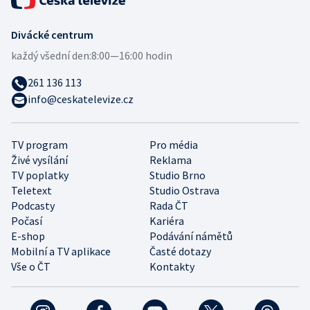
Divácké centrum
každý všední den:
8:00—16:00 hodin
261 136 113
info@ceskatelevize.cz
TV program
Pro média
Živé vysílání
Reklama
TV poplatky
Studio Brno
Teletext
Studio Ostrava
Podcasty
Rada ČT
Počasí
Kariéra
E-shop
Podávání námětů
Mobilní a TV aplikace
Časté dotazy
Vše o ČT
Kontakty