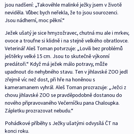
jsou nadšení: „Takovéhle malinké ježky jsem v životě
neviděla. Vůbec bych neřekla, že to jsou sourozenci.
Jsou nádherní, moc pěkní.“
Ježek ušatý je sice hmyzožravec, chutná mu ale i mrkev,
ovoce a troufne si klidně i na stejně velkého obratlovce.
Veterinář Aleš Toman potvrzuje: „Lovili bez problémů
ještěrky velké 15 cm. Jsou to skutečně výkonní
predátoři.“ Když má ježek málo potravy, může
upadnout do nehybného stavu. Ten v jihlavské ZOO jedl
zřejmě víc než dost, při hře na honěnou s
kameramanem vyhrál. Aleš Toman prozrazuje: „Ježci z
chovu jihlavské ZOO se pravděpodobně dostanou do
nového připravovaného Večerníčku pana Chaloupka.
Zápletku prozrazovat nebudu.“
Pohádkové příběhy s Ježky ušatými odvysílá ČT na
konci roku.