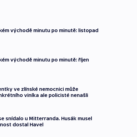
zkém východě minutu po minutě: listopad
zkém východě minutu po minutě: říjen
entky ve zlínské nemocnici může
krétního viníka ale policisté nenašli
 se snídalo u Mitterranda. Husák musel
nost dostal Havel