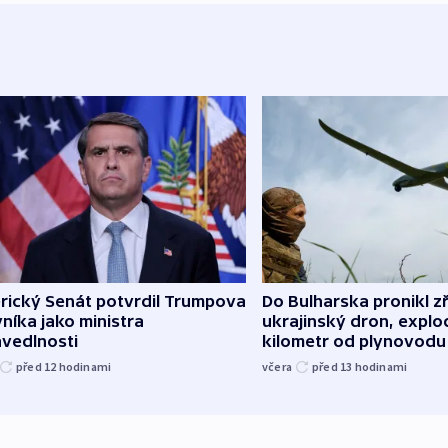
rický Senát potvrdil Trumpova
Do Bulharska pronikl z
níka jako ministra
ukrajinský dron, explo
avedlnosti
kilometr od plynovodu
před 12
hodinami
včera
před 13
hodinami