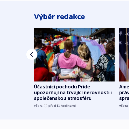
Výběr redakce
Účastníci pochodu Pride
Ame
upozorňují na trvající nerovnosti i
práv
společenskou atmosféru
spr
včera
před 11
hodinami
včera