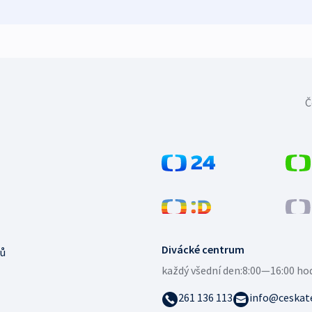
Č
Divácké centrum
ů
každý všední den:
8:00—16:00 ho
261 136 113
info@ceskate