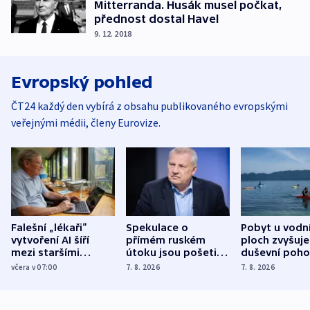
Mitterranda. Husák musel počkat,
přednost dostal Havel
9. 12. 2018
Evropský pohled
ČT24 každý den vybírá z obsahu publikovaného evropskými
veřejnými médii, členy Eurovize.
Falešní „lékaři“
Spekulace o
Pobyt u vodn
vytvoření AI šíří
přímém ruském
ploch zvyšuje
mezi staršími
útoku jsou pošetilé,
duševní poho
Poláky nebezpečné
míní estonský
ukázala
včera v 07:00
7. 8. 2026
7. 8. 2026
zdravotní rady
bezpečnostní
mezinárodní 
expert