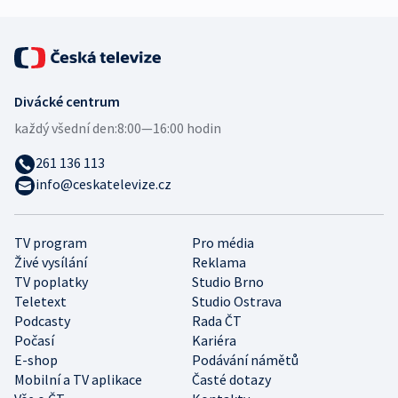
Divácké centrum
každý všední den:
8:00—16:00 hodin
261 136 113
info@ceskatelevize.cz
TV program
Pro média
Živé vysílání
Reklama
TV poplatky
Studio Brno
Teletext
Studio Ostrava
Podcasty
Rada ČT
Počasí
Kariéra
E-shop
Podávání námětů
Mobilní a TV aplikace
Časté dotazy