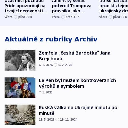
Účastníci pochodu
Americký Senát
Do Bulharska
Pride upozorňují na
potvrdil Trumpova
pronikl zřejm
trvající nerovnosti i
právníka jako
ukrajinský dr
společenskou
ministra
explodoval k
včera
před 10
h
včera
před 11
h
včera
před 12
h
atmosféru
spravedlnosti
od plynovod
Aktuálně z rubriky
Archiv
Zemřela „česká Bardotka“ Jana
Brejchová
6. 2. 2026
6. 2. 2026
Le Pen byl mužem kontroverzních
výroků a symbolem
7. 1. 2025
Ruská válka na Ukrajině minutu po
minutě
11. 5. 2023
19. 11. 2024