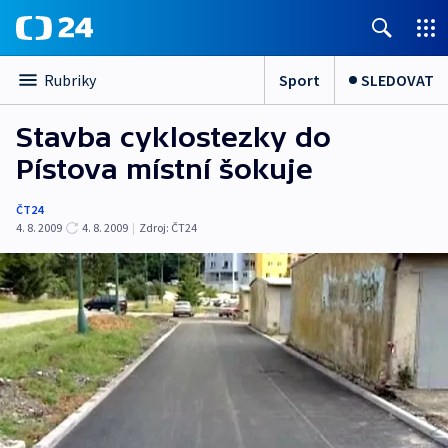
Sport
SLEDOVAT
Rubriky
Stavba cyklostezky do
Pístova místní šokuje
ČT24
4. 8. 2009
4. 8. 2009
|
Zdroj:
ČT24