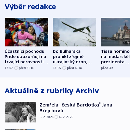
Výběr redakce
Účastníci pochodu
Do Bulharska
Tisza nomino
Pride upozorňují na
pronikl zřejmě
na maďarské
trvající nerovnosti i
ukrajinský dron,
prezidenta
společenskou
explodoval kilometr
bývalého šéf
12:02
před 36
m
13:05
před 49
m
před 3
h
atmosféru
od plynovodu
nejvyššího s
Aktuálně z rubriky
Archiv
Zemřela „česká Bardotka“ Jana
Brejchová
6. 2. 2026
6. 2. 2026