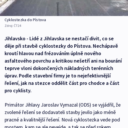
Cyklostezka do Pístova
Zdroj:
ČT24
Jihlavsko - Lidé z Jihlavska se nestačí divit, co se
děje při stavbě cyklostezky do Pístova. Nechápavě
kroutí hlavou nad frézováním úplně nového
asfaltového povrchu a kritikou nešetří ani na bourání
teprve vloni dokončených nákladných terénních
úprav. Podle stavební firmy je to nejefektivnější
řešení, jak na stezce oddělit část pro chodce a část
pro cyklisty.
Primátor Jihlavy Jaroslav Vymazal (ODS) se vyjádřil, že
zvolené řešení se dodavateli stavby jevilo jako méně
pracné a kvalitnější řešení. Nová cyklostezka vede pod
mostem, kam se ale nevejde, a tak se před rokem