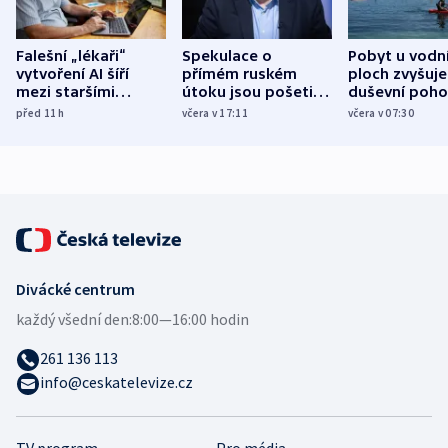
Falešní „lékaři“
Spekulace o
Pobyt u vodn
vytvoření AI šíří
přímém ruském
ploch zvyšuje
mezi staršími
útoku jsou pošetilé,
duševní poho
Poláky nebezpečné
míní estonský
ukázala
před 11
h
včera v 17:11
včera v 07:30
zdravotní rady
bezpečnostní
mezinárodní 
expert
Divácké centrum
každý všední den:
8:00—16:00 hodin
261 136 113
info@ceskatelevize.cz
TV program
Pro média