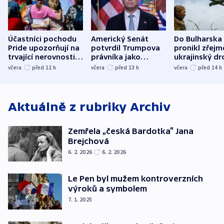
Účastníci pochodu
Americký Senát
Do Bulharska
Pride upozorňují na
potvrdil Trumpova
pronikl zřejm
trvající nerovnosti i
právníka jako
ukrajinský dr
společenskou
ministra
explodoval k
včera
před 12
h
včera
před 13
h
včera
před 14
h
atmosféru
spravedlnosti
od plynovod
Aktuálně z rubriky
Archiv
Zemřela „česká Bardotka“ Jana
Brejchová
6. 2. 2026
6. 2. 2026
Le Pen byl mužem kontroverzních
výroků a symbolem
7. 1. 2025