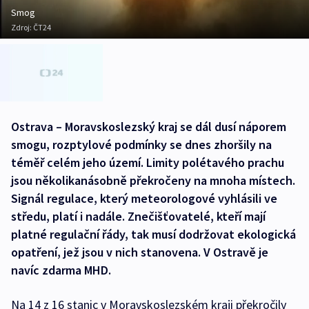
Smog
Zdroj:
ČT24
Ostrava – Moravskoslezský kraj se dál dusí náporem
smogu, rozptylové podmínky se dnes zhoršily na
téměř celém jeho území. Limity polétavého prachu
jsou několikanásobně překročeny na mnoha místech.
Signál regulace, který meteorologové vyhlásili ve
středu, platí i nadále. Znečišťovatelé, kteří mají
platné regulační řády, tak musí dodržovat ekologická
opatření, jež jsou v nich stanovena. V Ostravě je
navíc zdarma MHD.
Na 14 z 16 stanic v Moravskoslezském kraji překročily