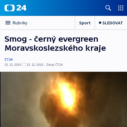
Sport
SLEDOVAT
Rubriky
Smog - černý evergreen
Moravskoslezského kraje
ČT24
23. 12. 2010
23. 12. 2010
|
Zdroj:
ČT24