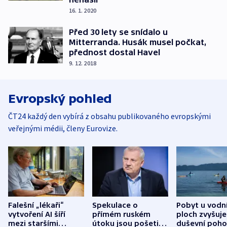
16. 1. 2020
Před 30 lety se snídalo u
Mitterranda. Husák musel počkat,
přednost dostal Havel
9. 12. 2018
Evropský pohled
ČT24 každý den vybírá z obsahu publikovaného evropskými
veřejnými médii, členy Eurovize.
Falešní „lékaři“
Spekulace o
Pobyt u vodn
vytvoření AI šíří
přímém ruském
ploch zvyšuje
mezi staršími
útoku jsou pošetilé,
duševní poho