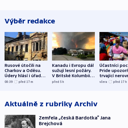
Výběr redakce
Rusové útočili na
Kanadu i Evropu dál
Účastníci po
Charkov a Oděsu.
sužují lesní požáry.
Pride upozorň
Údery hlásí i úřady v
V Britské Kolumbii
trvající nerov
Bělgorodu
evakuovali tisíce lidí
společensko
08:39
před 17
m
před 5
h
včera
před 17
h
atmosféru
Aktuálně z rubriky
Archiv
Zemřela „česká Bardotka“ Jana
Brejchová