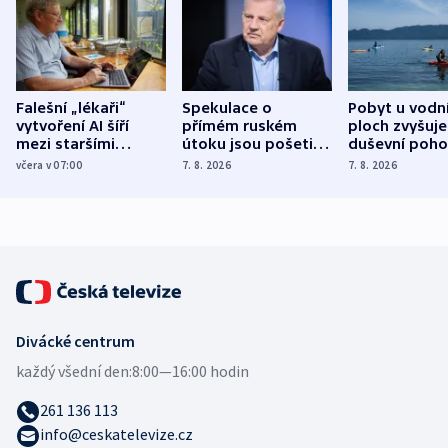
Falešní „lékaři“
Spekulace o
Pobyt u vodn
vytvoření AI šíří
přímém ruském
ploch zvyšuje
mezi staršími
útoku jsou pošetilé,
duševní poho
Poláky nebezpečné
míní estonský
ukázala
včera v 07:00
7. 8. 2026
7. 8. 2026
zdravotní rady
bezpečnostní
mezinárodní 
expert
Divácké centrum
každý všední den:
8:00—16:00 hodin
261 136 113
info@ceskatelevize.cz