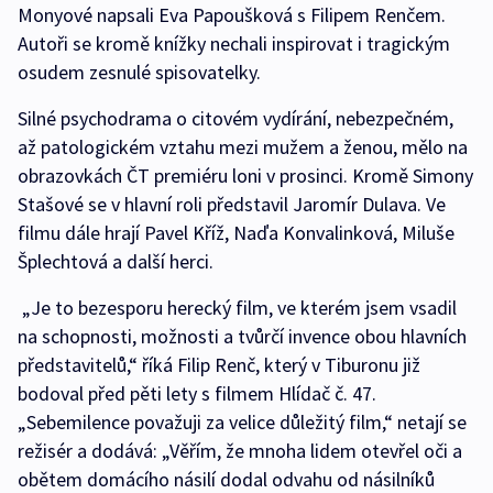
Monyové napsali Eva Papoušková s Filipem Renčem.
Autoři se kromě knížky nechali inspirovat i tragickým
osudem zesnulé spisovatelky.
Silné psychodrama o citovém vydírání, nebezpečném,
až patologickém vztahu mezi mužem a ženou, mělo na
obrazovkách ČT premiéru loni v prosinci. Kromě Simony
Stašové se v hlavní roli představil Jaromír Dulava. Ve
filmu dále hrají Pavel Kříž, Naďa Konvalinková, Miluše
Šplechtová a další herci.
„Je to bezesporu herecký film, ve kterém jsem vsadil
na schopnosti, možnosti a tvůrčí invence obou hlavních
představitelů,“ říká Filip Renč, který v Tiburonu již
bodoval před pěti lety s filmem Hlídač č. 47.
„Sebemilence považuji za velice důležitý film,“ netají se
režisér a dodává: „Věřím, že mnoha lidem otevřel oči a
obětem domácího násilí dodal odvahu od násilníků