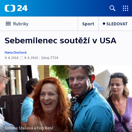
Sport
SLEDOVAT
Rubriky
Sebemilenec soutěží v USA
Hana Orošová
9. 4. 2014
9. 4. 2014
|
Zdroj:
ČT24
Simona Stašová a Filip Renč