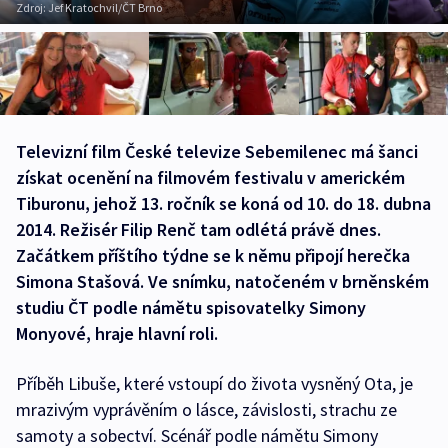
Zdroj:
Jef Kratochvil/ČT Brno
Televizní film České televize Sebemilenec má šanci
získat ocenění na filmovém festivalu v americkém
Tiburonu, jehož 13. ročník se koná od 10. do 18. dubna
2014. Režisér Filip Renč tam odlétá právě dnes.
Začátkem příštího týdne se k němu připojí herečka
Simona Stašová. Ve snímku, natočeném v brněnském
studiu ČT podle námětu spisovatelky Simony
Monyové, hraje hlavní roli.
Příběh Libuše, které vstoupí do života vysněný Ota, je
mrazivým vyprávěním o lásce, závislosti, strachu ze
samoty a sobectví. Scénář podle námětu Simony