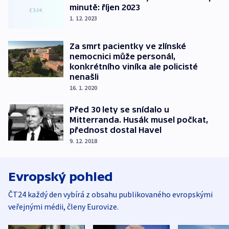
minutě: říjen 2023
1. 12. 2023
Za smrt pacientky ve zlínské
nemocnici může personál,
konkrétního viníka ale policisté
nenašli
16. 1. 2020
Před 30 lety se snídalo u
Mitterranda. Husák musel počkat,
přednost dostal Havel
9. 12. 2018
Evropský pohled
ČT24 každý den vybírá z obsahu publikovaného evropskými
veřejnými médii, členy Eurovize.