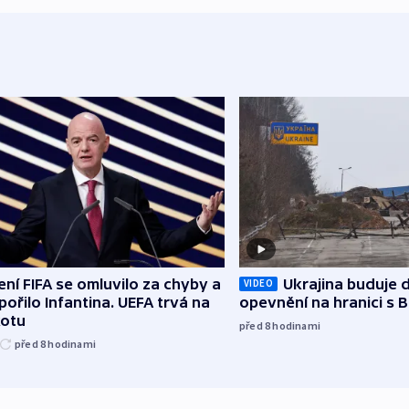
ní FIFA se omluvilo za chyby a
Ukrajina buduje d
VIDEO
ořilo Infantina. UEFA trvá na
opevnění na hranici s 
kotu
před 8
hodinami
před 8
hodinami