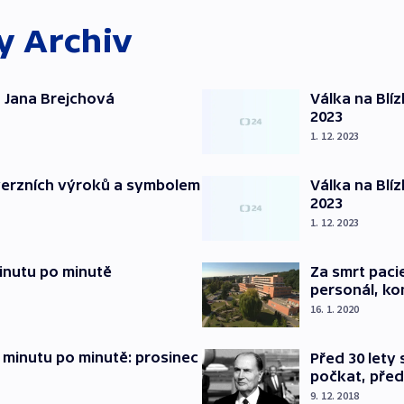
ky
Archiv
 Jana Brejchová
Válka na Blí
2023
1. 12. 2023
verzních výroků a symbolem
Válka na Blí
2023
1. 12. 2023
inutu po minutě
Za smrt paci
personál, kon
16. 1. 2020
 minutu po minutě: prosinec
Před 30 lety
počkat, před
9. 12. 2018