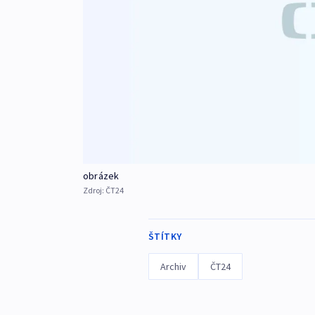
obrázek
Zdroj:
ČT24
ŠTÍTKY
Archiv
ČT24