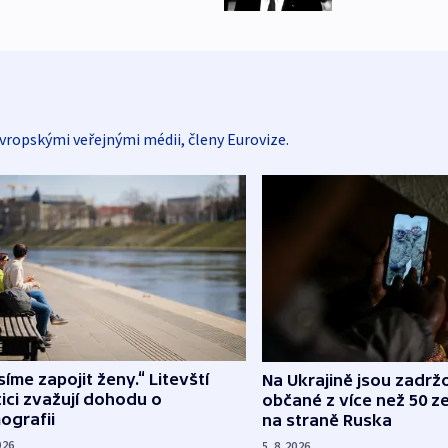
vropskými veřejnými médii, členy Eurovize.
íme zapojit ženy.“ Litevští
Na Ukrajině jsou zadrž
tici zvažují dohodu o
občané z více než 50 ze
ografii
na straně Ruska
026
5. 8. 2026