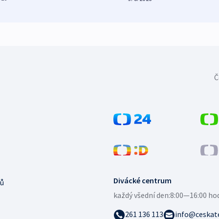
Č
Divácké centrum
ů
každý všední den:
8:00—16:00 ho
261 136 113
info@ceskate