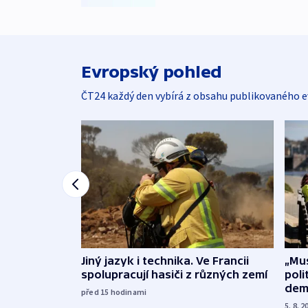
Evropský pohled
ČT24 každý den vybírá z obsahu publikovaného e
Jiný jazyk i technika. Ve Francii
„Mus
spolupracují hasiči z různých zemí
poli
dem
před 15
hodinami
5. 8. 2