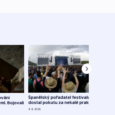
Španělský pořadatel festivalu
ováni
Lesn
dostal pokutu za nekalé praktiky
mí. Bojovali
dopa
zdrav
4. 8. 2026
4. 8. 20