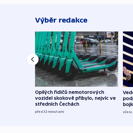
Výběr redakce
Opilých řidičů nemotorových
Vede
vozidel skokově přibylo, nejvíc ve
podp
středních Čechách
boj
před 32
minutami
včera