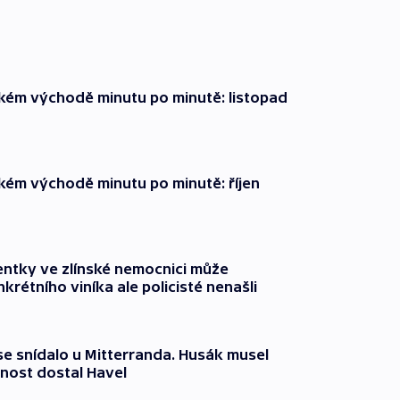
zkém východě minutu po minutě: listopad
zkém východě minutu po minutě: říjen
entky ve zlínské nemocnici může
krétního viníka ale policisté nenašli
 se snídalo u Mitterranda. Husák musel
nost dostal Havel