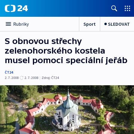
Sport
SLEDOVAT
Rubriky
S obnovou střechy
zelenohorského kostela
musel pomoci speciální jeřáb
ČT24
2. 7. 2008
2. 7. 2008
|
Zdroj:
ČT24