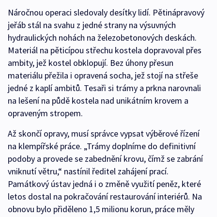
Náročnou operaci sledovaly desítky lidí. Pětinápravový
jeřáb stál na svahu z jedné strany na výsuvných
hydraulických nohách na železobetonových deskách.
Materiál na pěticípou střechu kostela dopravoval přes
ambity, jež kostel obklopují. Bez úhony přesun
materiálu přežila i opravená socha, jež stojí na střeše
jedné z kaplí ambitů. Tesaři si trámy a prkna narovnali
na lešení na půdě kostela nad unikátním krovem a
opraveným stropem.
Až skončí opravy, musí správce vypsat výběrové řízení
na klempířské práce. „Trámy doplníme do definitivní
podoby a provede se zabednění krovu, čímž se zabrání
vniknutí větru,“ nastínil ředitel zahájení prací.
Památkový ústav jedná i o změně využití peněz, které
letos dostal na pokračování restaurování interiérů. Na
obnovu bylo přiděleno 1,5 milionu korun, práce měly