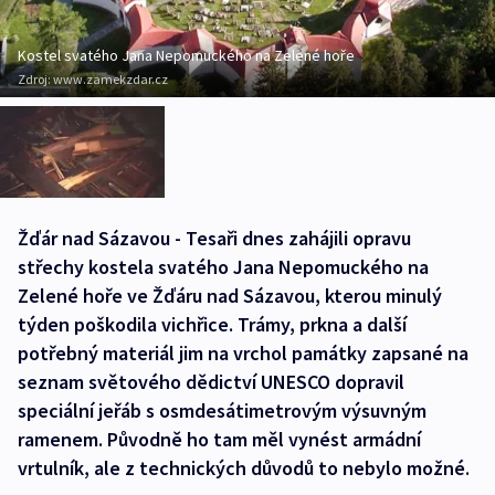
Kostel svatého Jana Nepomuckého na Zelené hoře
Zdroj:
www.zamekzdar.cz
Žďár nad Sázavou - Tesaři dnes zahájili opravu
střechy kostela svatého Jana Nepomuckého na
Zelené hoře ve Žďáru nad Sázavou, kterou minulý
týden poškodila vichřice. Trámy, prkna a další
potřebný materiál jim na vrchol památky zapsané na
seznam světového dědictví UNESCO dopravil
speciální jeřáb s osmdesátimetrovým výsuvným
ramenem. Původně ho tam měl vynést armádní
vrtulník, ale z technických důvodů to nebylo možné.