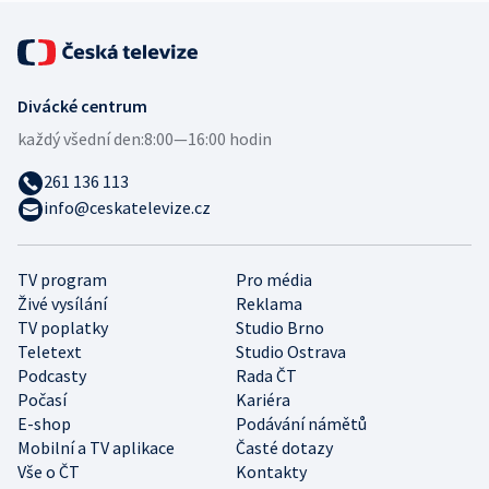
Divácké centrum
každý všední den:
8:00—16:00 hodin
261 136 113
info@ceskatelevize.cz
TV program
Pro média
Živé vysílání
Reklama
TV poplatky
Studio Brno
Teletext
Studio Ostrava
Podcasty
Rada ČT
Počasí
Kariéra
E-shop
Podávání námětů
Mobilní a TV aplikace
Časté dotazy
Vše o ČT
Kontakty