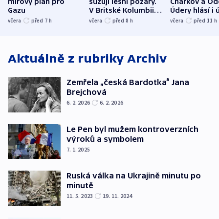
mírový plán pro
sužují lesní požáry.
Charkov a Od
Gazu
V Britské Kolumbii
Údery hlásí i 
evakuovali tisíce lidí
Bělgorodu
včera
před 7
h
včera
před 8
h
včera
před 11
h
Aktuálně z rubriky
Archiv
Zemřela „česká Bardotka“ Jana
Brejchová
6. 2. 2026
6. 2. 2026
Le Pen byl mužem kontroverzních
výroků a symbolem
7. 1. 2025
Ruská válka na Ukrajině minutu po
minutě
11. 5. 2023
19. 11. 2024