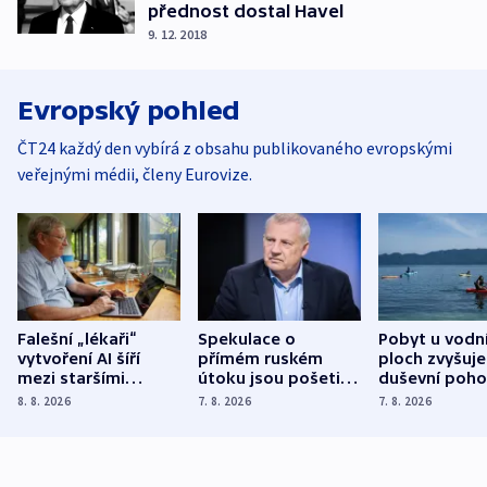
přednost dostal Havel
9. 12. 2018
Evropský pohled
ČT24 každý den vybírá z obsahu publikovaného evropskými
veřejnými médii, členy Eurovize.
Falešní „lékaři“
Spekulace o
Pobyt u vodn
vytvoření AI šíří
přímém ruském
ploch zvyšuje
mezi staršími
útoku jsou pošetilé,
duševní poho
Poláky nebezpečné
míní estonský
ukázala
8. 8. 2026
7. 8. 2026
7. 8. 2026
zdravotní rady
bezpečnostní
mezinárodní 
expert