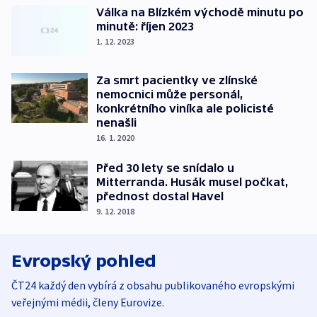
Válka na Blízkém východě minutu po
minutě: říjen 2023
1. 12. 2023
Za smrt pacientky ve zlínské
nemocnici může personál,
konkrétního viníka ale policisté
nenašli
16. 1. 2020
Před 30 lety se snídalo u
Mitterranda. Husák musel počkat,
přednost dostal Havel
9. 12. 2018
Evropský pohled
ČT24 každý den vybírá z obsahu publikovaného evropskými
veřejnými médii, členy Eurovize.