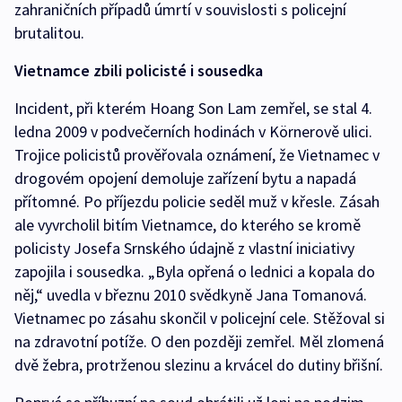
zahraničních případů úmrtí v souvislosti s policejní
brutalitou.
Vietnamce zbili policisté i sousedka
Incident, při kterém Hoang Son Lam zemřel, se stal 4.
ledna 2009 v podvečerních hodinách v Körnerově ulici.
Trojice policistů prověřovala oznámení, že Vietnamec v
drogovém opojení demoluje zařízení bytu a napadá
přítomné. Po příjezdu policie seděl muž v křesle. Zásah
ale vyvrcholil bitím Vietnamce, do kterého se kromě
policisty Josefa Srnského údajně z vlastní iniciativy
zapojila i sousedka. „Byla opřená o lednici a kopala do
něj,“ uvedla v březnu 2010 svědkyně Jana Tomanová.
Vietnamec po zásahu skončil v policejní cele. Stěžoval si
na zdravotní potíže. O den později zemřel. Měl zlomená
dvě žebra, protrženou slezinu a krvácel do dutiny břišní.