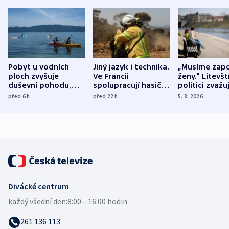
Pobyt u vodních
Jiný jazyk i technika.
„Musíme zapo
ploch zvyšuje
Ve Francii
ženy.“ Litevšt
duševní pohodu,
spolupracují hasiči z
politici zvažuj
ukázala
různých zemí
dohodu o
před 6
h
před 22
h
5. 8. 2026
mezinárodní studie
demografii
Divácké centrum
každý všední den:
8:00—16:00 hodin
261 136 113