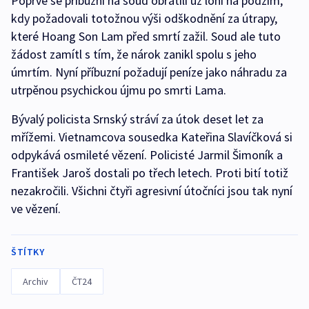
Poprvé se příbuzní na soud obrátili už loni na podzim,
kdy požadovali totožnou výši odškodnění za útrapy,
které Hoang Son Lam před smrtí zažil. Soud ale tuto
žádost zamítl s tím, že nárok zanikl spolu s jeho
úmrtím. Nyní příbuzní požadují peníze jako náhradu za
utrpěnou psychickou újmu po smrti Lama.
Bývalý policista Srnský stráví za útok deset let za
mřížemi. Vietnamcova sousedka Kateřina Slavíčková si
odpykává osmileté vězení. Policisté Jarmil Šimoník a
František Jaroš dostali po třech letech. Proti bití totiž
nezakročili. Všichni čtyři agresivní útočníci jsou tak nyní
ve vězení.
ŠTÍTKY
Archiv
ČT24