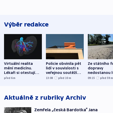
Výběr redakce
Virtuální realita
Policie obvinila pět
Ze státního 
mění medicínu.
lidí v souvislosti s
dopravy
Lékaři si otestují
veřejnou soutěží
nedostanou l
každý řez, říká
Správy železnic
kraje na silni
před 6
m
13:08
před 10
m
09:15
před 59
český expert
korunu, řekl 
Aktuálně z rubriky
Archiv
Zemřela „česká Bardotka“ Jana