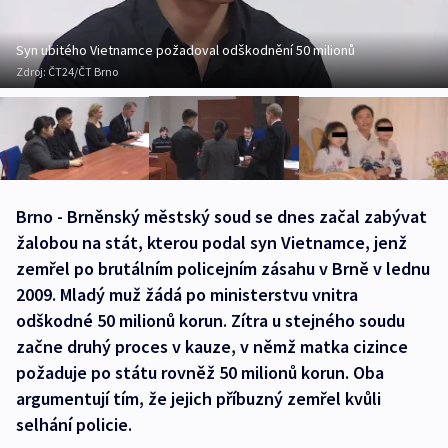
Syn ubitého Vietnamce požadoval odškodnění 50 milionů
Zdroj:
ČT24/ČT Brno
Brno - Brněnský městský soud se dnes začal zabývat
žalobou na stát, kterou podal syn Vietnamce, jenž
zemřel po brutálním policejním zásahu v Brně v lednu
2009. Mladý muž žádá po ministerstvu vnitra
odškodné 50 milionů korun. Zítra u stejného soudu
začne druhý proces v kauze, v němž matka cizince
požaduje po státu rovněž 50 milionů korun. Oba
argumentují tím, že jejich příbuzný zemřel kvůli
selhání policie.