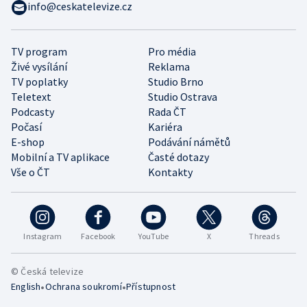
info@ceskatelevize.cz
TV program
Pro média
Živé vysílání
Reklama
TV poplatky
Studio Brno
Teletext
Studio Ostrava
Podcasty
Rada ČT
Počasí
Kariéra
E-shop
Podávání námětů
Mobilní a TV aplikace
Časté dotazy
Vše o ČT
Kontakty
Instagram
Facebook
YouTube
X
Threads
© Česká televize
•
•
English
Ochrana soukromí
Přístupnost