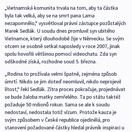
„Vietnamská komunita trvala na tom, aby ta částka
byla tak velká, aby se na smrt pana Lama
nezapomnělo,“ vysvětloval právní zástupce pozůstalých
Marek Sedlák. U soudu dnes promluvil syn ubitého
Vietnamce, který dlouhodobě žije v Německu. Se svým
otcem se osobně setkal naposledy v roce 2007, jinak
spolu hovořili většinou pomocí videochatu. Zda syn
odškodné získá, rozhodne soud 5. března.
„Rodina to prožívala velmi špatně, zejména způsob
úmrtí. Nikdo se jim doteď neomluvil, nikdo neprojevil
lítost,“ řekl Sedlák. Zítra proces pokračuje, projednávat
se bude žaloba matky zemřelého. Ta po státu taktéž
požaduje 50 milionů rokun. Sama se ale k soudu
nedostaví, nedostala totiž vízum. Protože kauza je
svým způsobem v České republice ojedinělá, pro
stanovení požadované částky hledal právník inspiraci u