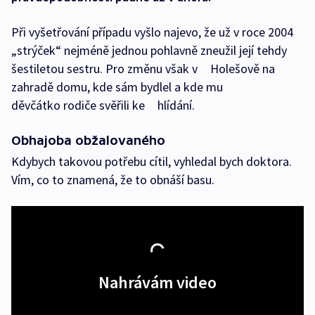
Při vyšetřování případu vyšlo najevo, že už v roce 2004
„strýček“ nejméně jednou pohlavně zneužil její tehdy
šestiletou sestru. Pro změnu však v Holešově na
zahradě domu, kde sám bydlel a kde mu
děvčátko rodiče svěřili ke hlídání.
Obhajoba obžalovaného
Kdybych takovou potřebu cítil, vyhledal bych doktora.
Vím, co to znamená, že to obnáší basu.
Nahrávám video