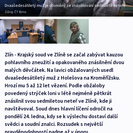
Dvaašedesátiletý muž je obviněný ze znásilňování sedmileté neteře
Zdroj:
ČT Brno
Zlín - Krajský soud ve Zlíně se začal zabývat kauzou
pohlavního zneužití a opakovaného znásilnění dvou
malých děvčátek. Na lavici obžalovaných usedl
dvaašedesátiletý muž z Holešova na Kroměřížsku.
Hrozí mu 5 až 12 let vězení. Podle obžaloby
povedený strýček loni v létě nejméně pětkrát
znásilnil svou sedmiletou neteř ve Zlíně, kde ji
navštěvoval. Soud dnes hlavní líčení odročil na
pondělí 24. ledna, kdy se k výslechu dostaví další
svědci a soudní znalci. Rozsudek s největší
pravděpodobností padne až v únoru.