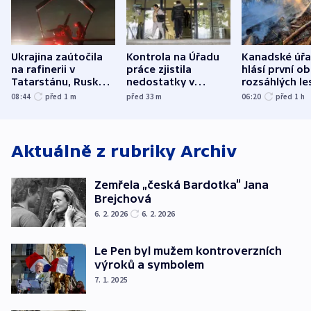
Ukrajina zaútočila
Kontrola na Úřadu
Kanadské úř
na rafinerii v
práce zjistila
hlásí první o
Tatarstánu, Rusko
nedostatky v
rozsáhlých le
udeřilo na Sumy a
účetnictví za 5,6
požárů
08:44
před 1
m
před 33
m
06:20
před 1
h
Oděsu
miliardy
Aktuálně z rubriky
Archiv
Zemřela „česká Bardotka“ Jana
Brejchová
6. 2. 2026
6. 2. 2026
Le Pen byl mužem kontroverzních
výroků a symbolem
7. 1. 2025