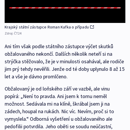
Krajský státní zástupce Roman Kafka o případu
Zdroj:
ČT24
Ani tím však podle státního zástupce výčet skutků
obžalovaného nekončí. Dalších několik neteří si na
strýčka stěžovalo, že je v minulosti osahával, ale rodiče
jim prý tehdy nevěřili. Jenže od té doby uplynulo 8 až 15
let a vše je dávno promlčeno.
Obžalovaný je od loňského září ve vazbě, ale vinu
popírá: „Není to pravda. Ani jsem k tomu neměl
možnost. Sedávala mi na klíně, škrábal jsem ji na
zádech, houpal na rukách. Nic víc. Nevím, proč si to
vymyslela.“ Odborná vyšetření u obžalovaného ale
pedofilii potvrdila. Jeho oběti se soudu neúčastní,