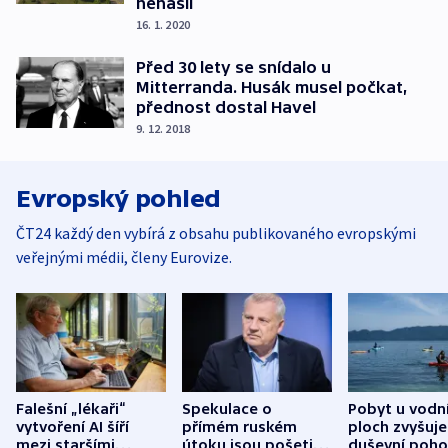
nenašli
16. 1. 2020
Před 30 lety se snídalo u
Mitterranda. Husák musel počkat,
přednost dostal Havel
9. 12. 2018
Evropský pohled
ČT24 každý den vybírá z obsahu publikovaného evropskými
veřejnými médii, členy Eurovize.
Falešní „lékaři“
Spekulace o
Pobyt u vodn
vytvoření AI šíří
přímém ruském
ploch zvyšuje
mezi staršími
útoku jsou pošetilé,
duševní poho