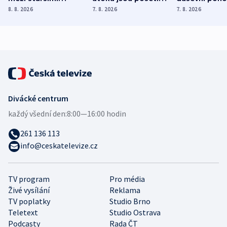
Poláky nebezpečné
míní estonský
ukázala
8. 8. 2026
7. 8. 2026
7. 8. 2026
zdravotní rady
bezpečnostní
mezinárodní 
expert
Divácké centrum
každý všední den:
8:00—16:00 hodin
261 136 113
info@ceskatelevize.cz
TV program
Pro média
Živé vysílání
Reklama
TV poplatky
Studio Brno
Teletext
Studio Ostrava
Podcasty
Rada ČT