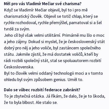
Měl pro vás Vladimír Mečiar své charisma?
Když se Vladimír Mečiar objevil, byl to i pro mě
charismatický člověk. Objevil se totiž chlap, který se
rychle rozhodoval, rychle přemýšlel, pamatoval si a šel
tvrdě za svým.
Jeho cíl byl však velmi utilitární. Primárně mu šlo o moc
a jeho zájmy. Dokud si myslel, že je československý stát
dobrý pro něj a jeho voliče, byl zastáncem společného
státu. Jakmile zjistil, že má dostatek voličů, kteří by
rádi rozbili společný stát, stal se spoluautorem rozbití
Československa.
Byl to člověk velmi oddaný technologii moci a v tomto
ohledu byl svým způsobem genius. Uměl to.
Dalo se vůbec rozbití federace zabránit?
To je zbytečná otázka. Já říkám, že dalo, že je to škoda,
že to byla blbost. Ale stalo se.