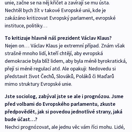
unie, začne se na něj křičet a zavírají se mu ústa.
Nechtěl bych žít v takové Evropské unii, kde je
zakázáno kritizovat Evropský parlament, evropské
instituce, politiky…
To kritizuje hlavně náš prezident Václav Klaus?
Nejen on… Václav Klaus je extremní případ. Znám však
strašně mnoho lidí, kteří chtějí, aby evropská
demokracie byla blíž lidem, aby byla méně byrokratická,
přejí si méně regulací atd. Ale opakuji: Nedovedu si
představit život Čechů, Slováků, Poláků či Maďarů
mimo struktury Evropské unie.
Jste sociolog, zabýval jste se ale i prognózou. Jsme
před volbami do Evropského parlamentu, zkuste
předpovědět, jak si povedou jednotlivé strany, jaká
bude účast…?
Nechci prognózovat, ale jednu věc vám říci mohu. Lidé,