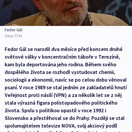
Fedor Gál
Zdroj:
ČT24
Fedor Gál se narodil dva měsíce před koncem druhé
světové války v koncentračním táboře v Terezíně,
kam byla deportována jeho rodina. Během svého
dospělého života se rozhodl vystudovat chemii,
sociologii a ekonomii, navíc se po celou dobu věnoval
psaní. V roce 1989 se stal jedním ze zakladatelů hnutí
Veřejnost proti násilí (VPN) a za několik let se z něj
stala výrazná figura polistopadového politického
života. Spolu s politikou opustil v roce 1992 i
Slovensko a přestěhoval se do Prahy. Později se stal
spolumajitelem televize NOVA, svůj akciový podíl