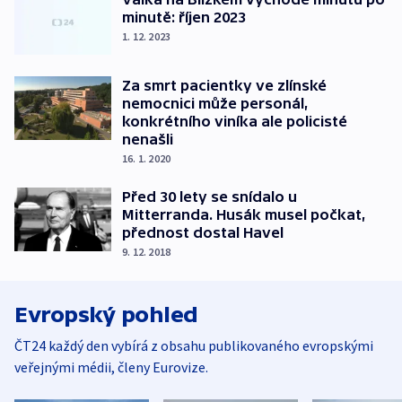
minutě: říjen 2023
1. 12. 2023
Za smrt pacientky ve zlínské
nemocnici může personál,
konkrétního viníka ale policisté
nenašli
16. 1. 2020
Před 30 lety se snídalo u
Mitterranda. Husák musel počkat,
přednost dostal Havel
9. 12. 2018
Evropský pohled
ČT24 každý den vybírá z obsahu publikovaného evropskými
veřejnými médii, členy Eurovize.