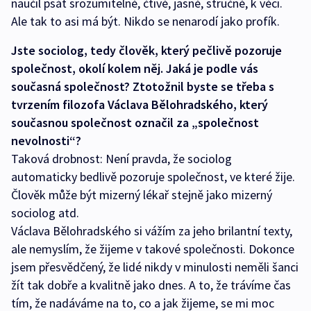
naučil psát srozumitelně, čtivě, jasně, stručně, k věci.
Ale tak to asi má být. Nikdo se nenarodí jako profík.
Jste sociolog, tedy člověk, který pečlivě pozoruje
společnost, okolí kolem něj. Jaká je podle vás
současná společnost? Ztotožnil byste se třeba s
tvrzením filozofa Václava Bělohradského, který
současnou společnost označil za „společnost
nevolnosti“?
Taková drobnost: Není pravda, že sociolog
automaticky bedlivě pozoruje společnost, ve které žije.
Člověk může být mizerný lékař stejně jako mizerný
sociolog atd.
Václava Bělohradského si vážím za jeho brilantní texty,
ale nemyslím, že žijeme v takové společnosti. Dokonce
jsem přesvědčený, že lidé nikdy v minulosti neměli šanci
žít tak dobře a kvalitně jako dnes. A to, že trávíme čas
tím, že nadáváme na to, co a jak žijeme, se mi moc