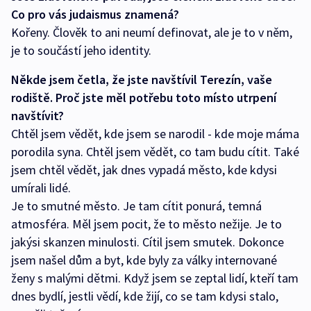
Co pro vás judaismus znamená?
Kořeny. Člověk to ani neumí definovat, ale je to v něm,
je to součástí jeho identity.
Někde jsem četla, že jste navštívil Terezín, vaše
rodiště. Proč jste měl potřebu toto místo utrpení
navštívit?
Chtěl jsem vědět, kde jsem se narodil - kde moje máma
porodila syna. Chtěl jsem vědět, co tam budu cítit. Také
jsem chtěl vědět, jak dnes vypadá město, kde kdysi
umírali lidé.
Je to smutné město. Je tam cítit ponurá, temná
atmosféra. Měl jsem pocit, že to město nežije. Je to
jakýsi skanzen minulosti. Cítil jsem smutek. Dokonce
jsem našel dům a byt, kde byly za války internované
ženy s malými dětmi. Když jsem se zeptal lidí, kteří tam
dnes bydlí, jestli vědí, kde žijí, co se tam kdysi stalo,