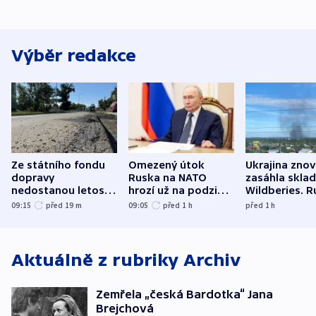
Výběr redakce
Ze státního fondu
Omezený útok
Ukrajina zno
dopravy
Ruska na NATO
zasáhla skla
nedostanou letos
hrozí už na podzim,
Wildberies. 
kraje na silnice ani
varují tajné služby
útočili v Cha
09:15
před 19
m
09:05
před 1
h
před 1
h
korunu, řekl Půta
USA
oblasti
Aktuálně z rubriky
Archiv
Zemřela „česká Bardotka“ Jana
Brejchová