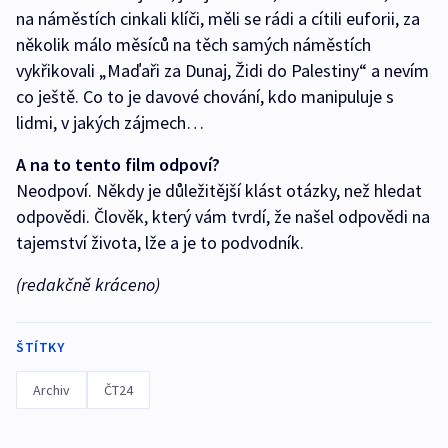
na náměstích cinkali klíči, měli se rádi a cítili euforii, za
několik málo měsíců na těch samých náměstích
vykřikovali „Maďaři za Dunaj, Židi do Palestiny“ a nevím
co ještě. Co to je davové chování, kdo manipuluje s
lidmi, v jakých zájmech…
A na to tento film odpoví?
Neodpoví. Někdy je důležitější klást otázky, než hledat
odpovědi. Člověk, který vám tvrdí, že našel odpovědi na
tajemství života, lže a je to podvodník.
(redakčně kráceno)
ŠTÍTKY
Archiv
ČT24