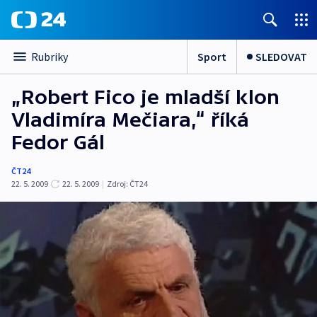
Sport
SLEDOVAT
Rubriky
„Robert Fico je mladší klon
Vladimíra Mečiara,“ říká
Fedor Gál
ČT24
22. 5. 2009
22. 5. 2009
|
Zdroj:
ČT24