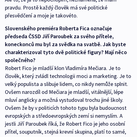
pravdu. Prostě každý člověk má své politické
přesvědčení a moje je takovéto.
Slovenského premiéra Roberta Fica označuje
předseda ČSSD Jiří Paroubek za svého přítele,
koneckonců mu byl za svědka na svatbě. Jak byste
charakterizoval tyto dvě politické figury? Mají něco
společného?
Robert Fico je mladší klon Vladimíra Mečiara. Je to
člověk, který zvládl technologii moci a marketing. Je to
velký populista a slibuje lidem, co nikdy nemůže splnit.
Ovšem narozdíl od Mečiara je mladší, vitálnější, lépe
mluví anglicky a možná vystudoval trochu jiné školy.
Ovšem že by v politicích tohoto typu byla budoucnost
evropských a středoevropských zemí si nemyslím. A
jestli Jiří Paroubek říká, že Robert Fico je jeho osobní
přítel, souputník, stejná krevní skupina, platí to samé,