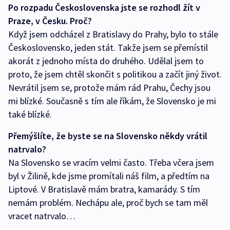
Po rozpadu Československa jste se rozhodl žít v
Praze, v Česku. Proč?
Když jsem odcházel z Bratislavy do Prahy, bylo to stále
Československo, jeden stát. Takže jsem se přemístil
akorát z jednoho místa do druhého. Udělal jsem to
proto, že jsem chtěl skončit s politikou a začít jiný život.
Nevrátil jsem se, protože mám rád Prahu, Čechy jsou
mi blízké. Současně s tím ale říkám, že Slovensko je mi
také blízké.
Přemýšlíte, že byste se na Slovensko někdy vrátil
natrvalo?
Na Slovensko se vracím velmi často. Třeba včera jsem
byl v Žilině, kde jsme promítali náš film, a předtím na
Liptové. V Bratislavě mám bratra, kamarády. S tím
nemám problém. Nechápu ale, proč bych se tam měl
vracet natrvalo…