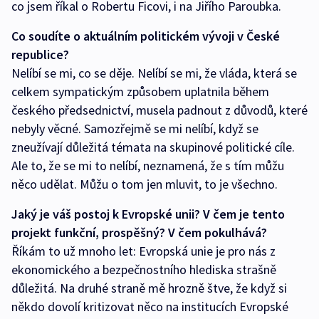
co jsem říkal o Robertu Ficovi, i na Jiřího Paroubka.
Co soudíte o aktuálním politickém vývoji v České
republice?
Nelíbí se mi, co se děje. Nelíbí se mi, že vláda, která se
celkem sympatickým způsobem uplatnila během
českého předsednictví, musela padnout z důvodů, které
nebyly věcné. Samozřejmě se mi nelíbí, když se
zneužívají důležitá témata na skupinové politické cíle.
Ale to, že se mi to nelíbí, neznamená, že s tím můžu
něco udělat. Můžu o tom jen mluvit, to je všechno.
Jaký je váš postoj k Evropské unii? V čem je tento
projekt funkční, prospěšný? V čem pokulhává?
Říkám to už mnoho let: Evropská unie je pro nás z
ekonomického a bezpečnostního hlediska strašně
důležitá. Na druhé straně mě hrozně štve, že když si
někdo dovolí kritizovat něco na institucích Evropské