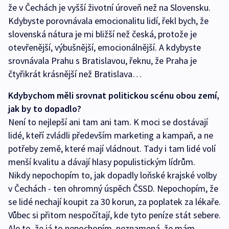
že v Čechách je vyšší životní úroveň než na Slovensku.
Kdybyste porovnávala emocionalitu lidí, řekl bych, že
slovenská nátura je mi bližší než česká, protože je
otevřenější, výbušnější, emocionálnější. A kdybyste
srovnávala Prahu s Bratislavou, řeknu, že Praha je
čtyřikrát krásnější než Bratislava…
Kdybychom měli srovnat politickou scénu obou zemí,
jak by to dopadlo?
Není to nejlepší ani tam ani tam. K moci se dostávají
lidé, kteří zvládli především marketing a kampaň, a ne
potřeby země, které mají vládnout. Tady i tam lidé volí
menší kvalitu a dávají hlasy populistickým lídrům.
Nikdy nepochopím to, jak dopadly loňské krajské volby
v Čechách - ten ohromný úspěch ČSSD. Nepochopím, že
se lidé nechají koupit za 30 korun, za poplatek za lékaře.
Vůbec si přitom nespočítají, kde tyto peníze stát sebere.
Ale to, že já to nepochopím, neznamená, že mám