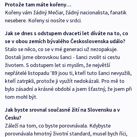
Protože tam máte kořeny…
Kořeny vám žádný Mečiar, žádný nacionalista, fanatik
nesebere. Kořeny si nosíte v srdci.
Jak se dnes s odstupem dvaceti let díváte na to, co
se v obou zemích bývalého Československa událo?
Stalo se něco, co se v mé generaci už nezopakuje.
Dostali jsme obrovskou šanci - šanci zvolit si cestu
životem. S odstupem let si myslím, že největší
nepřátelé listopadu '89 jsou ti, kteří tuto šanci nevyužili,
kteří zatrpkli, protože ji využít nedokázali. Pro mě to
bylo zásadní a krásné období a jsem šťastný, že jsem při
tom mohl být.
Jak byste srovnal současné žití na Slovensku a v
Česku?
Záleží na tom, co byste porovnávala. Kdybyste
porovnávala hmotný životní standard, musel bych říci,