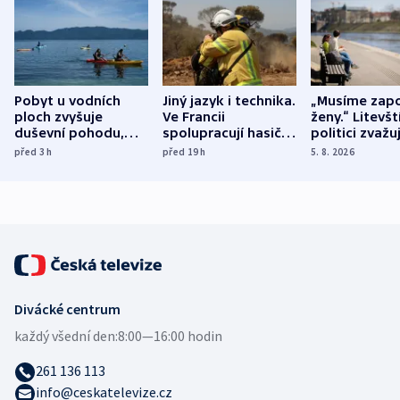
Pobyt u vodních
Jiný jazyk i technika.
„Musíme zapo
ploch zvyšuje
Ve Francii
ženy.“ Litevšt
duševní pohodu,
spolupracují hasiči z
politici zvažuj
ukázala
různých zemí
dohodu o
před 3
h
před 19
h
5. 8. 2026
mezinárodní studie
demografii
Divácké centrum
každý všední den:
8:00—16:00 hodin
261 136 113
info@ceskatelevize.cz