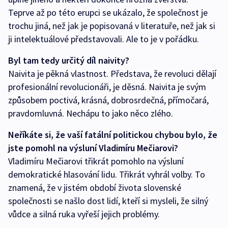
Teprve až po této erupci se ukázalo, že společnost je
trochu jiná, než jak je popisovaná v literatuře, než jak si
ji intelektuálové představovali. Ale to je v pořádku.
Byl tam tedy určitý díl naivity?
Naivita je pěkná vlastnost. Představa, že revoluci dělají
profesionální revolucionáři, je děsná. Naivita je svým
způsobem poctivá, krásná, dobrosrdečná, přímočará,
pravdomluvná. Nechápu to jako něco zlého.
Neříkáte si, že vaší fatální politickou chybou bylo, že
jste pomohl na výsluní Vladimíru Mečiarovi?
Vladimíru Mečiarovi třikrát pomohlo na výsluní
demokratické hlasování lidu. Třikrát vyhrál volby. To
znamená, že v jistém období života slovenské
společnosti se našlo dost lidí, kteří si mysleli, že silný
vůdce a silná ruka vyřeší jejich problémy.