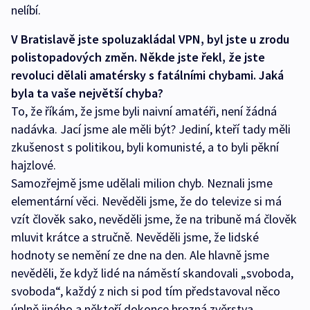
nelíbí.
V Bratislavě jste spoluzakládal VPN, byl jste u zrodu
polistopadových změn. Někde jste řekl, že jste
revoluci dělali amatérsky s fatálními chybami. Jaká
byla ta vaše největší chyba?
To, že říkám, že jsme byli naivní amatéři, není žádná
nadávka. Jací jsme ale měli být? Jediní, kteří tady měli
zkušenost s politikou, byli komunisté, a to byli pěkní
hajzlové.
Samozřejmě jsme udělali milion chyb. Neznali jsme
elementární věci. Nevěděli jsme, že do televize si má
vzít člověk sako, nevěděli jsme, že na tribuně má člověk
mluvit krátce a stručně. Nevěděli jsme, že lidské
hodnoty se nemění ze dne na den. Ale hlavně jsme
nevěděli, že když lidé na náměstí skandovali „svoboda,
svoboda“, každý z nich si pod tím představoval něco
úplně jiného a někteří dokonce hrozná zvěrstva.