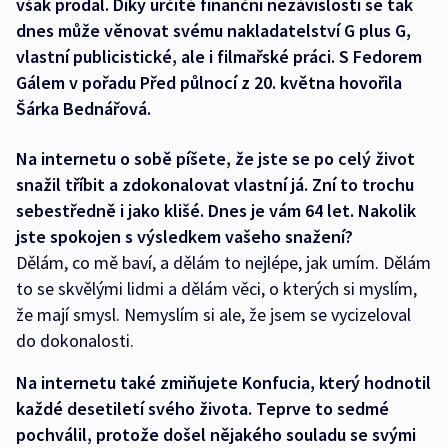
však prodal. Díky určité finanční nezávislosti se tak
dnes může věnovat svému nakladatelství G plus G,
vlastní publicistické, ale i filmařské práci. S Fedorem
Gálem v pořadu Před půlnocí z 20. května hovořila
Šárka Bednářová.
Na internetu o sobě píšete, že jste se po celý život
snažil tříbit a zdokonalovat vlastní já. Zní to trochu
sebestředně i jako klišé. Dnes je vám 64 let. Nakolik
jste spokojen s výsledkem vašeho snažení?
Dělám, co mě baví, a dělám to nejlépe, jak umím. Dělám
to se skvělými lidmi a dělám věci, o kterých si myslím,
že mají smysl. Nemyslím si ale, že jsem se vycizeloval
do dokonalosti.
Na internetu také zmiňujete Konfucia, který hodnotil
každé desetiletí svého života. Teprve to sedmé
pochválil, protože došel nějakého souladu se svými