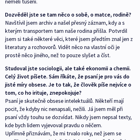
neměli tušení.
Dozvěděl jste se tam něco o sobě, o matce, rodině?
Navštívil jsem archiv a našel přesný záznam, kdy a s
kterým transportem tam naše rodina přišla. Potvrdil
jsem si také některé věci, které jsem předtím znal jen z
literatury a rozhovorů. Vidět něco na vlastní oči je
prostě něco jiného, než to pouze slyšet a číst.
Studoval jste sociologii, ale také ekonomii a chemii.
Celý život píšete. Sám říkáte, že psaní je pro vás do
jisté míry obsese. Je to tak, že člověk píše nejvíce o
tom, co ho irituje, znepokojuje?
Psaní je skutečně obsese intelektuálů. Někteří mají
pocit, že kdyby nic nenapsali, nežili. Já jsem měl při
psaní vždy touhu se dozvídat. Nikdy jsem nepsal texty,
kde bych lidem vyjevoval pravdu o něčem.
Upřímně přiznávám, že mi trvalo roky, než jsem se