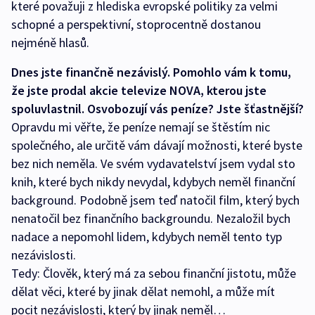
které považuji z hlediska evropské politiky za velmi
schopné a perspektivní, stoprocentně dostanou
nejméně hlasů.
Dnes jste finančně nezávislý. Pomohlo vám k tomu,
že jste prodal akcie televize NOVA, kterou jste
spoluvlastnil. Osvobozují vás peníze? Jste šťastnější?
Opravdu mi věřte, že peníze nemají se štěstím nic
společného, ale určitě vám dávají možnosti, které byste
bez nich neměla. Ve svém vydavatelství jsem vydal sto
knih, které bych nikdy nevydal, kdybych neměl finanční
background. Podobně jsem teď natočil film, který bych
nenatočil bez finančního backgroundu. Nezaložil bych
nadace a nepomohl lidem, kdybych neměl tento typ
nezávislosti.
Tedy: Člověk, který má za sebou finanční jistotu, může
dělat věci, které by jinak dělat nemohl, a může mít
pocit nezávislosti, který by jinak neměl…