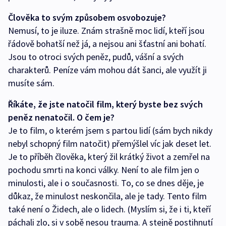
Člověka to svým způsobem osvobozuje?
Nemusí, to je iluze. Znám strašně moc lidí, kteří jsou
řádově bohatší než já, a nejsou ani šťastní ani bohatí.
Jsou to otroci svých peněz, pudů, vášní a svých
charakterů. Peníze vám mohou dát šanci, ale využít ji
musíte sám.
Říkáte, že jste natočil film, který byste bez svých
peněz nenatočil. O čem je?
Je to film, o kterém jsem s partou lidí (sám bych nikdy
nebyl schopný film natočit) přemýšlel víc jak deset let.
Je to příběh člověka, který žil krátký život a zemřel na
pochodu smrti na konci války. Není to ale film jen o
minulosti, ale i o současnosti. To, co se dnes děje, je
důkaz, že minulost neskončila, ale je tady. Tento film
také není o Židech, ale o lidech. (Myslím si, že i ti, kteří
páchali zlo, si v sobě nesou trauma. A stejně postihnutí