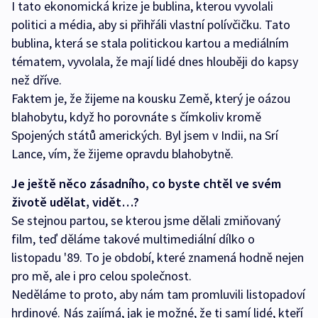
I tato ekonomická krize je bublina, kterou vyvolali
politici a média, aby si přihřáli vlastní polívčičku. Tato
bublina, která se stala politickou kartou a mediálním
tématem, vyvolala, že mají lidé dnes hlouběji do kapsy
než dříve.
Faktem je, že žijeme na kousku Země, který je oázou
blahobytu, když ho porovnáte s čímkoliv kromě
Spojených států amerických. Byl jsem v Indii, na Srí
Lance, vím, že žijeme opravdu blahobytně.
Je ještě něco zásadního, co byste chtěl ve svém
životě udělat, vidět…?
Se stejnou partou, se kterou jsme dělali zmiňovaný
film, teď děláme takové multimediální dílko o
listopadu '89. To je období, které znamená hodně nejen
pro mě, ale i pro celou společnost.
Neděláme to proto, aby nám tam promluvili listopadoví
hrdinové. Nás zajímá, jak je možné, že ti samí lidé, kteří