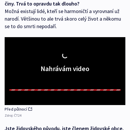
činy. Trvá to opravdu tak dlouho?
Možná existují lidé, kteří se harmoničtí a vyrovnaní už
narodí. Většinou to ale trvá skoro celý život a někomu
se to do smrti nepodaří.
Nahrávám video
Před půlnocí
Zdroj:
ČT24
Jste židovského původu, jste členem židovské obce.