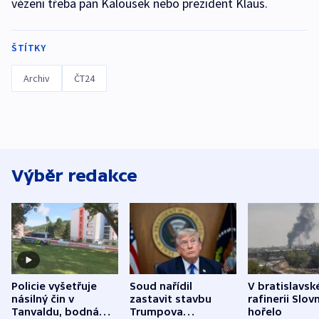
vězení třeba pan Kalousek nebo prezident Klaus.
ŠTÍTKY
Archiv
ČT24
Výběr redakce
Policie vyšetřuje
Soud nařídil
V bratislavsk
násilný čin v
zastavit stavbu
rafinerii Slov
Tanvaldu, bodná
Trumpova
hořelo