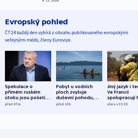
9. 12. 2018
Evropský pohled
ČT24 každý den vybírá z obsahu publikovaného evropskými
veřejnými médii, členy Eurovize.
Spekulace o
Pobyt u vodních
Jiný jazyk i t
přímém ruském
ploch zvyšuje
Ve Francii
útoku jsou pošetilé,
duševní pohodu,
spolupracují h
míní estonský
ukázala
různých zemí
před 47
m
před 10
h
včera v 15:30
bezpečnostní
mezinárodní studie
expert