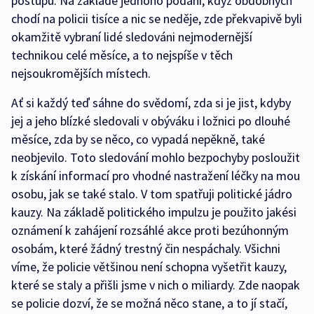
postupu. Na základě jednoho podání, když obdobných
chodí na policii tisíce a nic se neděje, zde překvapivě byli
okamžitě vybraní lidé sledováni nejmodernější
technikou celé měsíce, a to nejspíše v těch
nejsoukromějších místech.
Ať si každý teď sáhne do svědomí, zda si je jist, kdyby
jej a jeho blízké sledovali v obýváku i ložnici po dlouhé
měsíce, zda by se něco, co vypadá nepěkně, také
neobjevilo. Toto sledování mohlo bezpochyby posloužit
k získání informací pro vhodné nastražení léčky na mou
osobu, jak se také stalo. V tom spatřuji politické jádro
kauzy. Na základě politického impulzu je použito jakési
oznámení k zahájení rozsáhlé akce proti bezúhonným
osobám, které žádný trestný čin nespáchaly. Všichni
víme, že policie většinou není schopna vyšetřit kauzy,
které se staly a přišli jsme v nich o miliardy. Zde naopak
se policie dozví, že se možná něco stane, a to jí stačí,