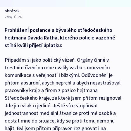
obrázek
Zdroj:
ČT24
Prohlášení poslance a bývalého středočeského
hejtmana Davida Ratha, kterého policie vazebně
stíhá kvůli přijetí úplatku:
Připadám si jako politický vězeň. Orgány činné v
trestním řízení na mne uvalily vazbu s omezením
komunikace s veřejností i blízkými. Odůvodnění je
přitom absurdní, abych neprchl a abych nezastrašoval
pracovníky kraje a firem z pozice hejtmana
Středočeského kraje, ze které jsem přitom rezignoval.
Jde jim však o jediné. Ještě více stupňovat
jednostrannost mediální štvanice proti mé osobě a
dostat mne do situace, kdy se proti tomu nemohu
hájit. Byl jsem přitom připraven rezignovat i na