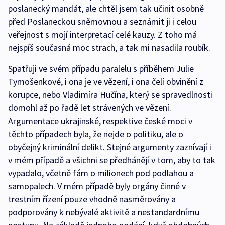
poslanecký mandát, ale chtěl jsem tak učinit osobně
před Poslaneckou sněmovnou a seznámit ji i celou
veřejnost s mojí interpretací celé kauzy. Z toho má
nejspíš současná moc strach, a tak mi nasadila roubík.
Spatřuji ve svém případu paralelu s příběhem Julie
Tymošenkové, i ona je ve vězení, i ona čelí obvinění z
korupce, nebo Vladimíra Hučína, který se spravedlnosti
domohl až po řadě let strávených ve vězení.
Argumentace ukrajinské, respektive české moci v
těchto případech byla, že nejde o politiku, ale o
obyčejný kriminální delikt. Stejné argumenty zaznívají i
v mém případě a všichni se předhánějí v tom, aby to tak
vypadalo, včetně fám o milionech pod podlahou a
samopalech. V mém případě byly orgány činné v
trestním řízení pouze vhodně nasměrovány a
podporovány k nebývalé aktivitě a nestandardnímu