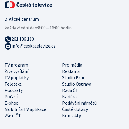
Divácké centrum
každý všední den:
8:00—16:00 hodin
261 136 113
info@ceskatelevize.cz
TV program
Pro média
Živé vysílání
Reklama
TV poplatky
Studio Brno
Teletext
Studio Ostrava
Podcasty
Rada ČT
Počasí
Kariéra
E-shop
Podávání námětů
Mobilní a TV aplikace
Časté dotazy
Vše o ČT
Kontakty