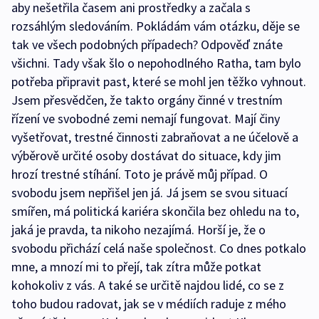
aby nešetřila časem ani prostředky a začala s
rozsáhlým sledováním. Pokládám vám otázku, děje se
tak ve všech podobných případech? Odpověď znáte
všichni. Tady však šlo o nepohodlného Ratha, tam bylo
potřeba připravit past, které se mohl jen těžko vyhnout.
Jsem přesvědčen, že takto orgány činné v trestním
řízení ve svobodné zemi nemají fungovat. Mají činy
vyšetřovat, trestné činnosti zabraňovat a ne účelově a
výběrově určité osoby dostávat do situace, kdy jim
hrozí trestné stíhání. Toto je právě můj případ. O
svobodu jsem nepřišel jen já. Já jsem se svou situací
smířen, má politická kariéra skončila bez ohledu na to,
jaká je pravda, ta nikoho nezajímá. Horší je, že o
svobodu přichází celá naše společnost. Co dnes potkalo
mne, a mnozí mi to přejí, tak zítra může potkat
kohokoliv z vás. A také se určitě najdou lidé, co se z
toho budou radovat, jak se v médiích raduje z mého