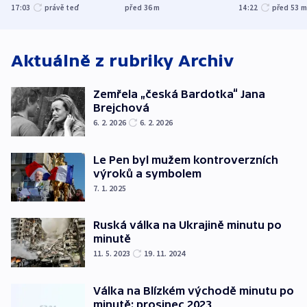
zranění při něm
tanečního sálu
17:03
právě teď
před 36
m
14:22
před 53
utrpěli tři lidé
Aktuálně z rubriky
Archiv
Zemřela „česká Bardotka“ Jana
Brejchová
6. 2. 2026
6. 2. 2026
Le Pen byl mužem kontroverzních
výroků a symbolem
7. 1. 2025
Ruská válka na Ukrajině minutu po
minutě
11. 5. 2023
19. 11. 2024
Válka na Blízkém východě minutu po
minutě: prosinec 2023