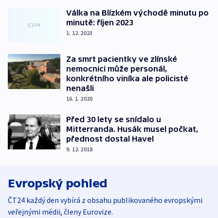
Válka na Blízkém východě minutu po
minutě: říjen 2023
1. 12. 2023
Za smrt pacientky ve zlínské
nemocnici může personál,
konkrétního viníka ale policisté
nenašli
16. 1. 2020
Před 30 lety se snídalo u
Mitterranda. Husák musel počkat,
přednost dostal Havel
9. 12. 2018
Evropský pohled
ČT24 každý den vybírá z obsahu publikovaného evropskými
veřejnými médii, členy Eurovize.