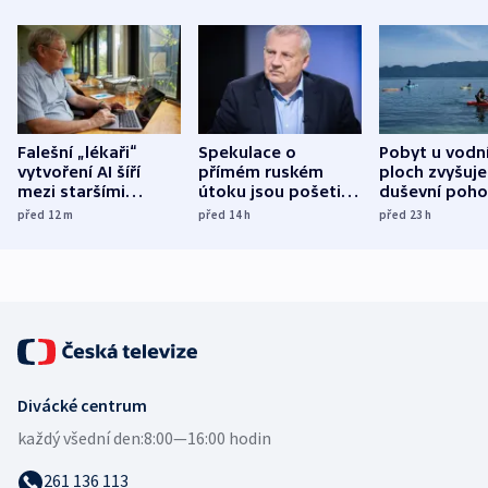
Falešní „lékaři“
Spekulace o
Pobyt u vodn
vytvoření AI šíří
přímém ruském
ploch zvyšuje
mezi staršími
útoku jsou pošetilé,
duševní poho
Poláky nebezpečné
míní estonský
ukázala
před 12
m
před 14
h
před 23
h
zdravotní rady
bezpečnostní
mezinárodní 
expert
Divácké centrum
každý všední den:
8:00—16:00 hodin
261 136 113