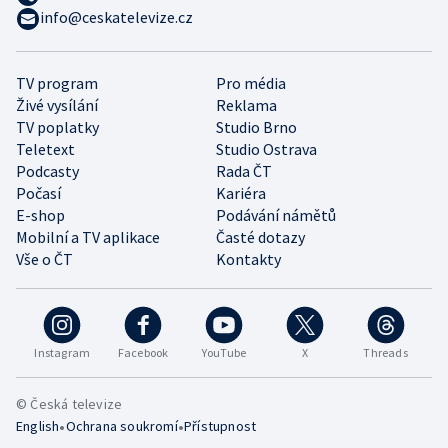
info@ceskatelevize.cz
TV program
Pro média
Živé vysílání
Reklama
TV poplatky
Studio Brno
Teletext
Studio Ostrava
Podcasty
Rada ČT
Počasí
Kariéra
E-shop
Podávání námětů
Mobilní a TV aplikace
Časté dotazy
Vše o ČT
Kontakty
Instagram
Facebook
YouTube
X
Threads
© Česká televize
•
•
English
Ochrana soukromí
Přístupnost