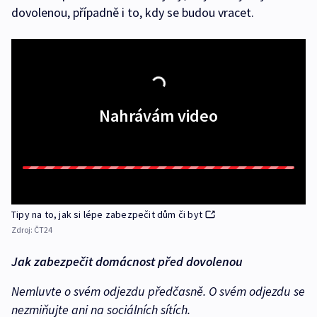
dovolenou, případně i to, kdy se budou vracet.
Nahrávám video
Tipy na to, jak si lépe zabezpečit dům či byt
Zdroj:
ČT24
Jak zabezpečit domácnost před dovolenou
Nemluvte o svém odjezdu předčasně. O svém odjezdu se
nezmiňujte ani na sociálních sítích.