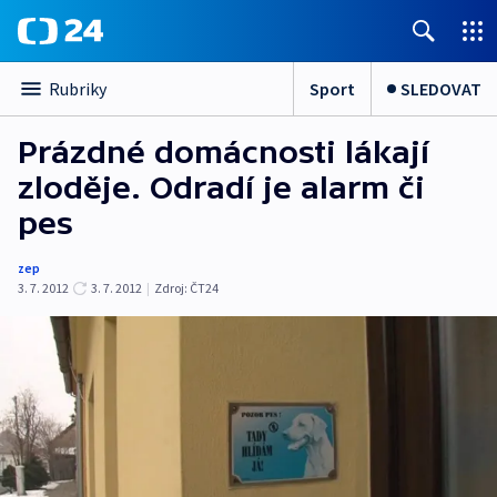
Sport
SLEDOVAT
Rubriky
Prázdné domácnosti lákají
zloděje. Odradí je alarm či
pes
zep
3. 7. 2012
3. 7. 2012
|
Zdroj:
ČT24