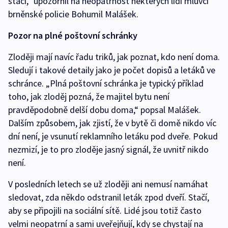
stačí,“ upozornil na neopatrnost některých lidí mluvčí
brněnské policie Bohumil Malášek.
Pozor na plné poštovní schránky
Zloději mají navíc řadu triků, jak poznat, kdo není doma.
Sledují i takové detaily jako je počet dopisů a letáků ve
schránce. „Plná poštovní schránka je typický příklad
toho, jak zloděj pozná, že majitel bytu není
pravděpodobně delší dobu doma,“ popsal Malášek.
Dalším způsobem, jak zjistí, že v bytě či domě nikdo víc
dní není, je vsunutí reklamního letáku pod dveře. Pokud
nezmizí, je to pro zloděje jasný signál, že uvnitř nikdo
není.
V posledních letech se už zloději ani nemusí namáhat
sledovat, zda někdo odstranil leták zpod dveří. Stačí,
aby se připojili na sociální sítě. Lidé jsou totiž často
velmi neopatrní a sami uveřejňují, kdy se chystají na