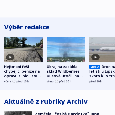
Výběr redakce
Hejtmani řeší
Ukrajina zasáhla
Dron n
VIDEO
chybějící peníze na
sklad Wildberries,
letišti u Lips
opravu silnic. Jsou
Rusové útočili na
skoro kilo trh
nenárokové, namítá
trh, hasiče či
indicie ukazuj
včera
před 10
h
včera
před 10
h
před 10
h
ministerstvo
stadion
Rusko
Aktuálně z rubriky
Archiv
Zemřela „česká Bardotka“ Jana