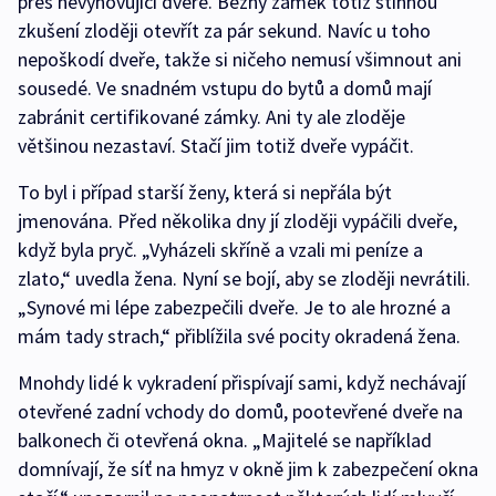
přes nevyhovující dveře. Běžný zámek totiž stihnou
zkušení zloději otevřít za pár sekund. Navíc u toho
nepoškodí dveře, takže si ničeho nemusí všimnout ani
sousedé. Ve snadném vstupu do bytů a domů mají
zabránit certifikované zámky. Ani ty ale zloděje
většinou nezastaví. Stačí jim totiž dveře vypáčit.
To byl i případ starší ženy, která si nepřála být
jmenována. Před několika dny jí zloději vypáčili dveře,
když byla pryč. „Vyházeli skříně a vzali mi peníze a
zlato,“ uvedla žena. Nyní se bojí, aby se zloději nevrátili.
„Synové mi lépe zabezpečili dveře. Je to ale hrozné a
mám tady strach,“ přiblížila své pocity okradená žena.
Mnohdy lidé k vykradení přispívají sami, když nechávají
otevřené zadní vchody do domů, pootevřené dveře na
balkonech či otevřená okna. „Majitelé se například
domnívají, že síť na hmyz v okně jim k zabezpečení okna