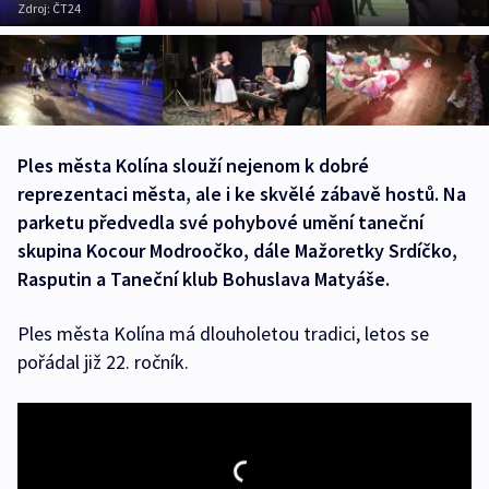
Zdroj:
ČT24
Ples města Kolína slouží nejenom k dobré
reprezentaci města, ale i ke skvělé zábavě hostů. Na
parketu předvedla své pohybové umění taneční
skupina Kocour Modroočko, dále Mažoretky Srdíčko,
Rasputin a Taneční klub Bohuslava Matyáše.
Ples města Kolína má dlouholetou tradici, letos se
pořádal již 22. ročník.