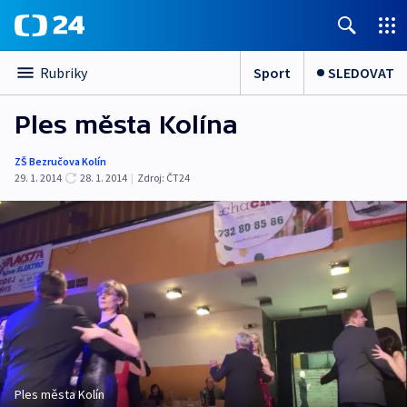
Sport
SLEDOVAT
Rubriky
Ples města Kolína
ZŠ Bezručova Kolín
29. 1. 2014
28. 1. 2014
|
Zdroj:
ČT24
Ples města Kolín