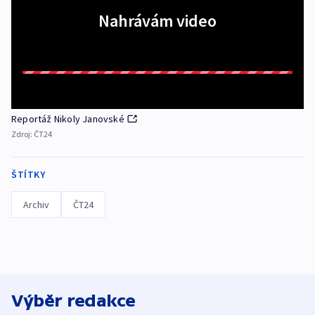
Nahrávám video
Reportáž Nikoly Janovské
Zdroj:
ČT24
ŠTÍTKY
Archiv
ČT24
Výběr redakce