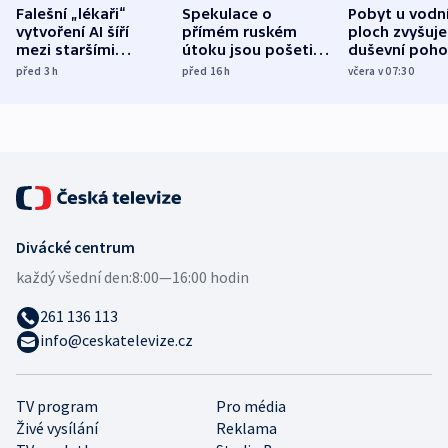
Falešní „lékaři“
Spekulace o
Pobyt u vodn
vytvoření AI šíří
přímém ruském
ploch zvyšuje
mezi staršími
útoku jsou pošetilé,
duševní poho
Poláky nebezpečné
míní estonský
ukázala
před 3
h
před 16
h
včera v 07:30
zdravotní rady
bezpečnostní
mezinárodní 
expert
Divácké centrum
každý všední den:
8:00—16:00 hodin
261 136 113
info@ceskatelevize.cz
TV program
Pro média
Živé vysílání
Reklama