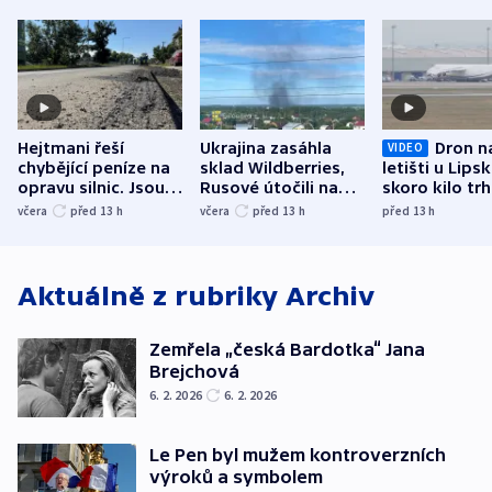
Hejtmani řeší
Ukrajina zasáhla
Dron n
VIDEO
chybějící peníze na
sklad Wildberries,
letišti u Lips
opravu silnic. Jsou
Rusové útočili na
skoro kilo trh
nenárokové, namítá
trh, hasiče či
indicie ukazuj
včera
před 13
h
včera
před 13
h
před 13
h
ministerstvo
stadion
Rusko
Aktuálně z rubriky
Archiv
Zemřela „česká Bardotka“ Jana
Brejchová
6. 2. 2026
6. 2. 2026
Le Pen byl mužem kontroverzních
výroků a symbolem