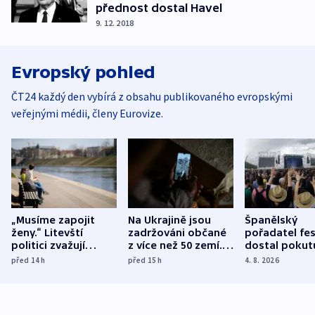
přednost dostal Havel
9. 12. 2018
Evropský pohled
ČT24 každý den vybírá z obsahu publikovaného evropskými
veřejnými médii, členy Eurovize.
„Musíme zapojit
Na Ukrajině jsou
Španělský
ženy.“ Litevští
zadržováni občané
pořadatel fes
politici zvažují
z více než 50 zemí.
dostal pokut
dohodu o
Bojovali na straně
nekalé prakti
před 14
h
před 15
h
4. 8. 2026
demografii
Ruska