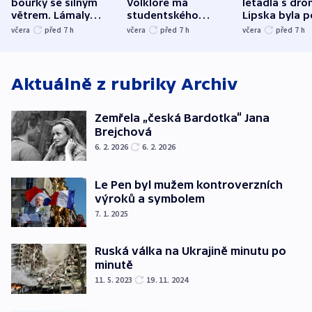
bouřky se silným
Volklore má
letadla s dr
větrem. Lámaly
studentského
Lipska byla p
stromy a poničily
Oscara, zabojuje o
německého mi
včera
před 7
h
včera
před 7
h
včera
před 7
h
střechu
cenu za krátký film
hybridní útok
Aktuálně z rubriky
Archiv
Zemřela „česká Bardotka“ Jana
Brejchová
6. 2. 2026
6. 2. 2026
Le Pen byl mužem kontroverzních
výroků a symbolem
7. 1. 2025
Ruská válka na Ukrajině minutu po
minutě
11. 5. 2023
19. 11. 2024