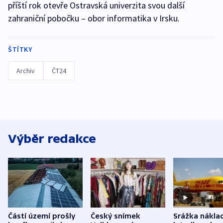
příští rok otevře Ostravská univerzita svou další
zahraniční pobočku – obor informatika v Irsku.
ŠTÍTKY
Archiv
ČT24
Výběr redakce
Částí území prošly
Český snímek
Srážka nákla