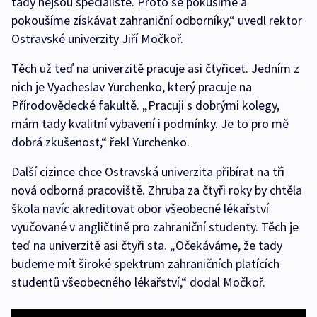
tady nejsou specialisté. Proto se pokusíme a
pokoušíme získávat zahraniční odborníky,“ uvedl rektor
Ostravské univerzity Jiří Močkoř.
Těch už teď na univerzitě pracuje asi čtyřicet. Jedním z
nich je Vyacheslav Yurchenko, který pracuje na
Přírodovědecké fakultě. „Pracuji s dobrými kolegy,
mám tady kvalitní vybavení i podmínky. Je to pro mě
dobrá zkušenost,“ řekl Yurchenko.
Další cizince chce Ostravská univerzita přibírat na tři
nová odborná pracoviště. Zhruba za čtyři roky by chtěla
škola navíc akreditovat obor všeobecné lékařství
vyučované v angličtině pro zahraniční studenty. Těch je
teď na univerzitě asi čtyři sta. „Očekáváme, že tady
budeme mít široké spektrum zahraničních platících
studentů všeobecného lékařství,“ dodal Močkoř.