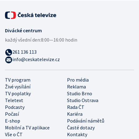
Divácké centrum
každý všední den:
8:00—16:00 hodin
261 136 113
info@ceskatelevize.cz
TV program
Pro média
Živé vysílání
Reklama
TV poplatky
Studio Brno
Teletext
Studio Ostrava
Podcasty
Rada ČT
Počasí
Kariéra
E-shop
Podávání námětů
Mobilní a TV aplikace
Časté dotazy
Vše o ČT
Kontakty