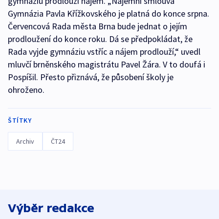
gymnáziu prodlouží nájem. „Nájemní smlouva
Gymnázia Pavla Křížkovského je platná do konce srpna.
Červencová Rada města Brna bude jednat o jejím
prodloužení do konce roku. Dá se předpokládat, že
Rada vyjde gymnáziu vstříc a nájem prodlouží,“ uvedl
mluvčí brněnského magistrátu Pavel Žára. V to doufá i
Pospíšil. Přesto přiznává, že působení školy je
ohroženo.
ŠTÍTKY
Archiv
ČT24
Výběr redakce