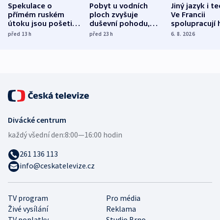
Spekulace o
Pobyt u vodních
Jiný jazyk i t
přímém ruském
ploch zvyšuje
Ve Francii
útoku jsou pošetilé,
duševní pohodu,
spolupracují h
míní estonský
ukázala
různých zemí
před 13
h
před 23
h
6. 8. 2026
bezpečnostní
mezinárodní studie
expert
Divácké centrum
každý všední den:
8:00—16:00 hodin
261 136 113
info@ceskatelevize.cz
TV program
Pro média
Živé vysílání
Reklama
TV poplatky
Studio Brno