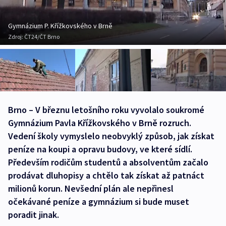
Gymnázium P. Křížkovského v Brně
Zdroj:
ČT24/ČT Brno
Brno – V březnu letošního roku vyvolalo soukromé
Gymnázium Pavla Křížkovského v Brně rozruch.
Vedení školy vymyslelo neobvyklý způsob, jak získat
peníze na koupi a opravu budovy, ve které sídlí.
Především rodičům studentů a absolventům začalo
prodávat dluhopisy a chtělo tak získat až patnáct
milionů korun. Nevšední plán ale nepřinesl
očekávané peníze a gymnázium si bude muset
poradit jinak.