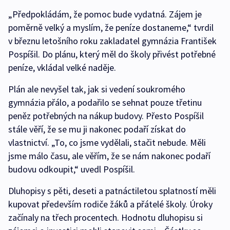
„Předpokládám, že pomoc bude vydatná. Zájem je
poměrně velký a myslím, že peníze dostaneme,“ tvrdil
v březnu letošního roku zakladatel gymnázia František
Pospíšil. Do plánu, který měl do školy přivést potřebné
peníze, vkládal velké naděje.
Plán ale nevyšel tak, jak si vedení soukromého
gymnázia přálo, a podařilo se sehnat pouze třetinu
peněz potřebných na nákup budovy. Přesto Pospíšil
stále věří, že se mu ji nakonec podaří získat do
vlastnictví. „To, co jsme vydělali, stačit nebude. Měli
jsme málo času, ale věřím, že se nám nakonec podaří
budovu odkoupit,“ uvedl Pospíšil.
Dluhopisy s pěti, deseti a patnáctiletou splatností měli
kupovat především rodiče žáků a přátelé školy. Úroky
začínaly na třech procentech. Hodnotu dluhopisu si