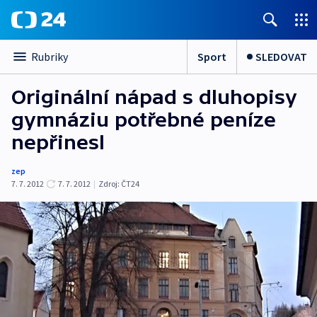
Sport
SLEDOVAT
Rubriky
Originální nápad s dluhopisy
gymnáziu potřebné peníze
nepřinesl
zep
7. 7. 2012
7. 7. 2012
|
Zdroj:
ČT24