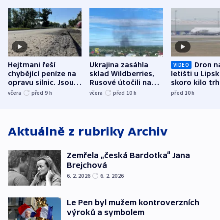
Hejtmani řeší
Ukrajina zasáhla
Dron n
VIDEO
chybějící peníze na
sklad Wildberries,
letišti u Lips
opravu silnic. Jsou
Rusové útočili na
skoro kilo trh
nenárokové, namítá
trh, hasiče či
indicie ukazuj
včera
před 9
h
včera
před 10
h
před 10
h
ministerstvo
stadion
Rusko
Aktuálně z rubriky
Archiv
Zemřela „česká Bardotka“ Jana
Brejchová
6. 2. 2026
6. 2. 2026
Le Pen byl mužem kontroverzních
výroků a symbolem